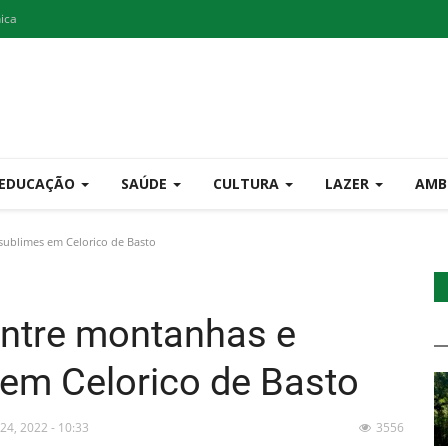
nica
EDUCAÇÃO
SAÚDE
CULTURA
LAZER
AMB
sublimes em Celorico de Basto
 entre montanhas e
em Celorico de Basto
 24, 2022 - 10:33
3556