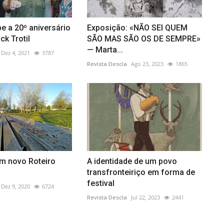
be a 20º aniversário
Exposição: «NÃO SEI QUEM
ck Trotil
SÃO MAS SÃO OS DE SEMPRE»
— Marta...
Dez 4, 2021
3787
Revista Descla
Ago 23, 2023
1865
um novo Roteiro
A identidade de um povo
transfronteiriço em forma de
festival
Dez 9, 2020
6724
Revista Descla
Jul 22, 2023
2441