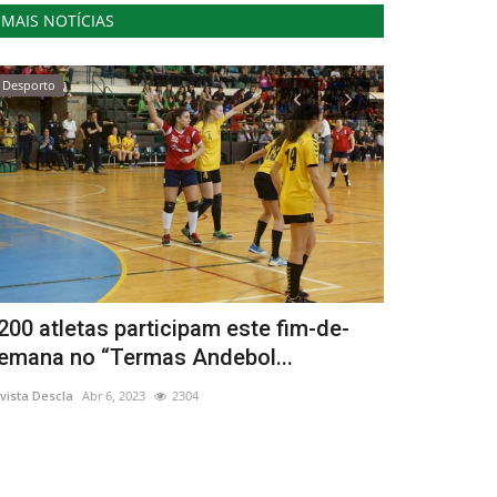
MAIS NOTÍCIAS
Desporto
Cultura
200 atletas participam este fim-de-
Está fecha
emana no “Termas Andebol...
edição do 
vista Descla
Abr 6, 2023
2304
Revista Descla
Ou