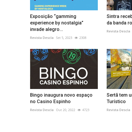
Exposição “gamming
Sintra rece
experience by nostalgia”
da banda ro
invade alegro...
Revista Descla
Revista Descla
Set 5, 2023
2308
Bingo inaugura novo espaço
Sertã tem 
no Casino Espinho
Turístico
Revista Descla
Out 20, 2022
4723
Revista Descla