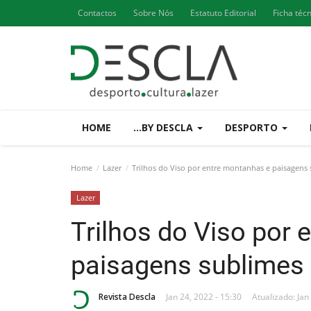
Contactos
Sobre Nós
Estatuto Editorial
Ficha téc
HOME
...BY DESCLA
DESPORTO
Home
Lazer
Trilhos do Viso por entre montanhas e paisagens 
Lazer
Trilhos do Viso por
paisagens sublimes 
Revista Descla
Jan 24, 2022 - 15:30
Atualizado: Jan