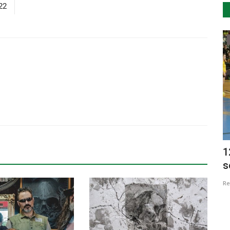
22
Cultura
de Boas
Anunciada lista de surfistas do
1
Capítulo Perfeito powered...
s
Revista Descla
Jan 9, 2023
2603
Re