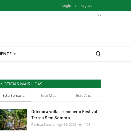
Login
/
Registar
IENTE
NOTÍCIAS MAIS LIDAS
Esta Semana
Este Mês
Este Ano
Odemira volta a receber o Festival
Terras Sem Sombra
Revista Descla
Ago 31, 2022
1106