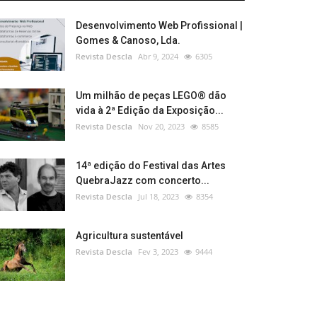
Desenvolvimento Web Profissional |
Gomes & Canoso, Lda.
Revista Descla
Abr 9, 2024
6305
Um milhão de peças LEGO® dão
vida à 2ª Edição da Exposição...
Revista Descla
Nov 20, 2023
8585
14ª edição do Festival das Artes
QuebraJazz com concerto...
Revista Descla
Jul 18, 2023
8354
Agricultura sustentável
Revista Descla
Fev 3, 2023
9444