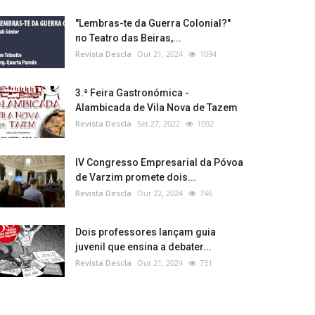
"Lembras-te da Guerra Colonial?"
no Teatro das Beiras,...
Revista Descla
Out 21, 2024
1094
3.ª Feira Gastronómica -
Alambicada de Vila Nova de Tazem
Revista Descla
Set 27, 2022
1092
IV Congresso Empresarial da Póvoa
de Varzim promete dois...
Revista Descla
Out 22, 2024
746
Dois professores lançam guia
juvenil que ensina a debater...
Revista Descla
Out 21, 2024
731