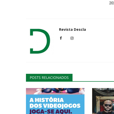
20
Ambiente
Revista Descla
Tavira premiada em concurso 
POSTS RELACIONADOS
Práticas ambientais
Revista Descla
Jun 16, 2020
4263