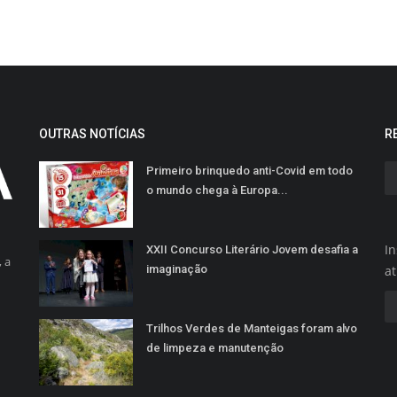
OUTRAS NOTÍCIAS
R
Primeiro brinquedo anti-Covid em todo
o mundo chega à Europa...
In
XXII Concurso Literário Jovem desafia a
 a
imaginação
a
Trilhos Verdes de Manteigas foram alvo
de limpeza e manutenção