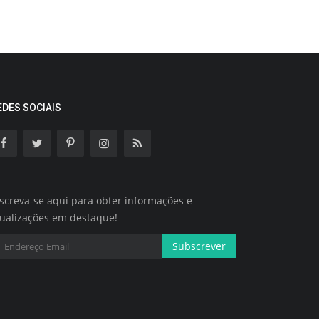
EDES SOCIAIS
screva-se aqui para obter informações e
tualizações em destaque!
Subscrever