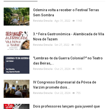
Odemira volta a receber o Festival Terras
Sem Sombra
Revista Descla
Ago 31, 2022
1143
3.ª Feira Gastronómica - Alambicada de Vila
Nova de Tazem
Revista Descla
Set 27, 2022
1130
"Lembras-te da Guerra Colonial?" no Teatro
das Beiras,...
Revista Descla
Out 21, 2024
1095
IV Congresso Empresarial da Póvoa de
Varzim promete dois...
Revista Descla
Out 22, 2024
755
Dois professores lançam guia juvenil que