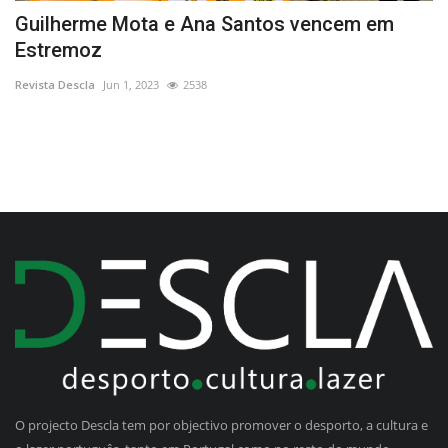
r
Guilherme Mota e Ana Santos vencem em
F
Estremoz
l
Revista Descla
Jun 1, 2023
2538
Re
O projecto Descla tem por objectivo promover o desporto, a cultura e