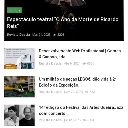
Cultura
Espectáculo teatral “O Ano da Morte de Ricardo
Reis”
Revista Descla
Mai 21, 2025
3208
Desenvolvimento Web Profissional | Gomes
& Canoso, Lda.
Revista Descla
Abr 9, 2024
6301
Um milhão de peças LEGO® dão vida à 2ª
Edição da Exposição...
Revista Descla
Nov 20, 2023
8581
14ª edição do Festival das Artes QuebraJazz
com concerto...
Revista Descla
Jul 18, 2023
8351