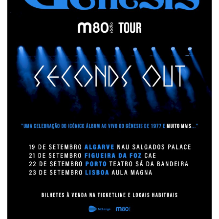
Estatuto Editorial
Saúde
Ficha técnica
Cultura
Lazer
Ambiente