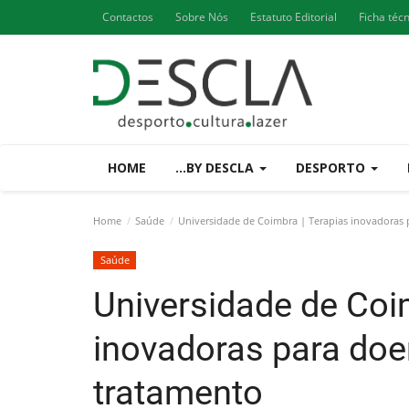
Contactos
Sobre Nós
Estatuto Editorial
Ficha téc
HOME
...BY DESCLA
DESPORTO
Home
Saúde
Universidade de Coimbra | Terapias inovadoras 
Saúde
Universidade de Coi
inovadoras para do
tratamento