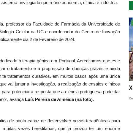
sistema privilegiado que reúne academia, clínica e indústria.
Cultura
da, professor da Faculdade de Farmácia da Universidade de
Biologia Celular da UC e coordenador do Centro de Inovação
ublicamente dia 2 de Fevereiro de 2024.
 dedicado à terapia génica em Portugal. Acreditamos que este
onar o tratamento e a progressão de doenças graves e ainda
mite tratamentos curativos, em muitos casos após uma única
e vai juntar a investigação, a realização de ensaios clínicos
 os
Voz e piano de Paulo de Carvalho em
X
 para potenciar a resposta que a ciência portuguesa pode dar
Estremoz
Re
mano”, avança
Luís Pereira de Almeida (na foto).
Revista Descla
Nov 11, 2022
2657
tica de ponta capaz de desenvolver novas terapêuticas para
s, muitas vezes hereditárias, que já provou ter um enorme