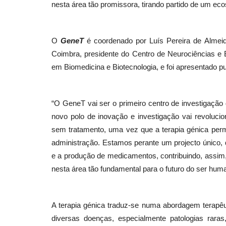
nesta área tão promissora, tirando partido de um ecos
Educação
O
GeneT
é coordenado por Luís Pereira de Almei
Coimbra, presidente do Centro de Neurociências e 
em Biomedicina e Biotecnologia, e foi apresentado p
“O GeneT vai ser o primeiro centro de investigação
novo polo de inovação e investigação vai revoluci
sem tratamento, uma vez que a terapia génica per
administração. Estamos perante um projecto único, qu
Lagoa promove educação para
e a produção de medicamentos, contribuindo, assim,
Direitos das Crianças
nesta área tão fundamental para o futuro do ser hu
Revista Descla
Dez 29, 2020
3544
A terapia génica traduz-se numa abordagem terapêu
diversas doenças, especialmente patologias rara