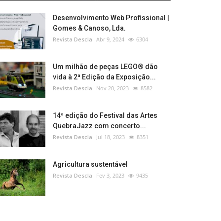
Desenvolvimento Web Profissional |
Gomes & Canoso, Lda.
Revista Descla
Abr 9, 2024
6304
Um milhão de peças LEGO® dão
vida à 2ª Edição da Exposição...
Revista Descla
Nov 20, 2023
8582
14ª edição do Festival das Artes
QuebraJazz com concerto...
Revista Descla
Jul 18, 2023
8351
Agricultura sustentável
Revista Descla
Fev 3, 2023
9435