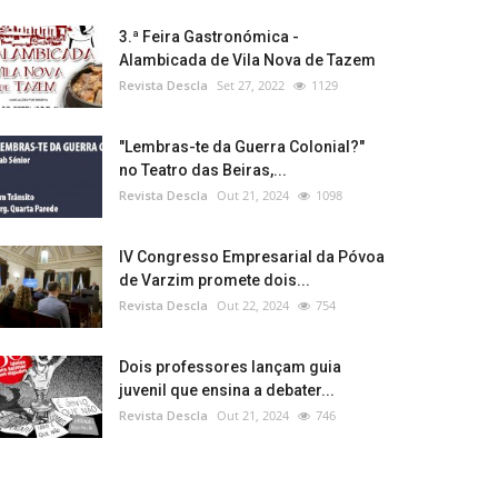
3.ª Feira Gastronómica -
Alambicada de Vila Nova de Tazem
Revista Descla
Set 27, 2022
1129
"Lembras-te da Guerra Colonial?"
no Teatro das Beiras,...
Revista Descla
Out 21, 2024
1098
IV Congresso Empresarial da Póvoa
de Varzim promete dois...
Revista Descla
Out 22, 2024
754
Dois professores lançam guia
juvenil que ensina a debater...
Revista Descla
Out 21, 2024
746