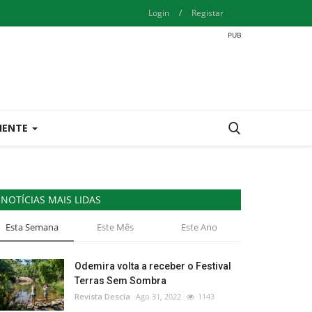
Login
/
Registar
IENTE
NOTÍCIAS MAIS LIDAS
Esta Semana
Este Mês
Este Ano
Odemira volta a receber o Festival
Terras Sem Sombra
Revista Descla
Ago 31, 2022
1143