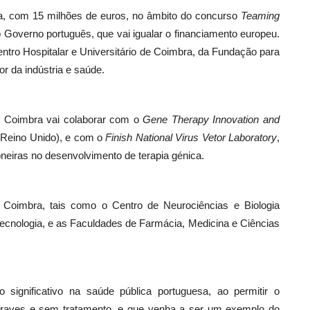
ia, com 15 milhões de euros, no âmbito do concurso
Teaming
 Governo português, que vai igualar o financiamento europeu.
tro Hospitalar e Universitário de Coimbra, da Fundação para
or da indústria e saúde.
e Coimbra vai colaborar com o
Gene Therapy Innovation and
 (Reino Unido), e com o
Finish National Virus Vetor Laboratory
,
ioneiras no desenvolvimento de terapia génica.
e Coimbra, tais como o Centro de Neurociências e Biologia
tecnologia, e as Faculdades de Farmácia, Medicina e Ciências
significativo na saúde pública portuguesa, ao permitir o
graves e sem tratamento, e que venha a ser um exemplo do