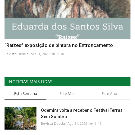
“Raízes” exposição de pintura no Entroncamento
Revista Descla
Set 11, 2020
3910
NOTÍCIAS MAIS LIDAS
Esta Semana
Este Mês
Este Ano
Odemira volta a receber o Festival Terras
Sem Sombra
Revista Descla
Ago 31, 2022
1115