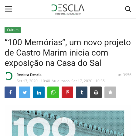
Cultura
Login
Registar
“100 Memórias”, um novo projeto
de Castro Marim inicia com
Home
exposição na Casa do Sal
...by Descla
Revista Descla
3956
Set 17, 2020 - 10:40
Atualizado: Set 17, 2020 - 10:35
Desporto
Contactos
Sobre Nós
Educação