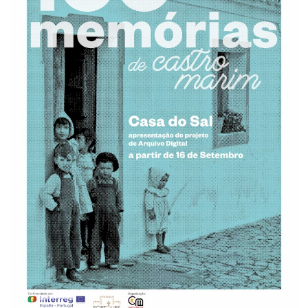
Estatuto Editorial
Saúde
Ficha técnica
Cultura
Lazer
Ambiente