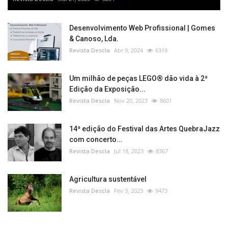
Desenvolvimento Web Profissional | Gomes
& Canoso, Lda.
Revista Descla
Abr 9, 2024
6319
Um milhão de peças LEGO® dão vida à 2ª
Edição da Exposição...
Revista Descla
Nov 20, 2023
8601
14ª edição do Festival das Artes QuebraJazz
com concerto...
Revista Descla
Jul 18, 2023
8367
Agricultura sustentável
Revista Descla
Fev 3, 2023
9473