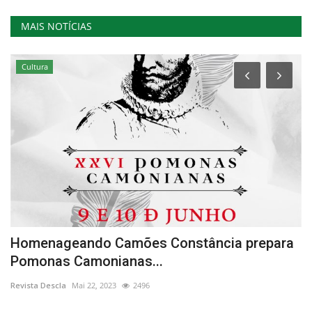
MAIS NOTÍCIAS
Cultura
Homenageando Camões Constância prepara
M
Pomonas Camonianas...
L
Revista Descla
Mai 22, 2023
2496
Re