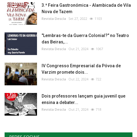
3.ª Feira Gastronómica - Alambicada de Vila
Nova de Tazem
Revista Descla
Set 27, 2022
1103
"Lembras-te da Guerra Colonial?" no Teatro
das Beiras,...
Revista Descla
Out 21, 2024
1067
IV Congresso Empresarial da Póvoa de
Varzim promete dois...
Revista Descla
Out 22, 2024
722
Dois professores lançam guia juvenil que
ensina a debater...
Revista Descla
Out 21, 2024
718
REDES SOCIAIS