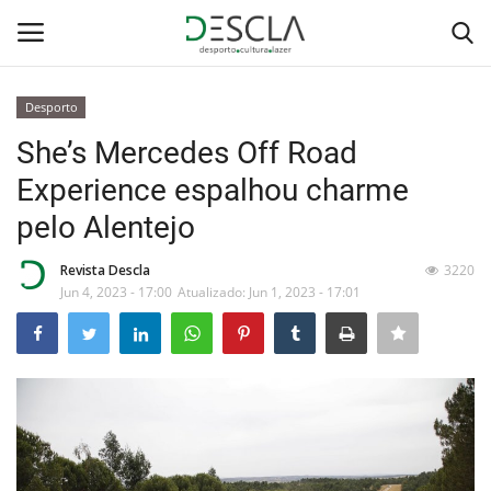
Desporto
Login
Registar
She’s Mercedes Off Road
Experience espalhou charme
Home
pelo Alentejo
...by Descla
Revista Descla
3220
Jun 4, 2023 - 17:00
Atualizado: Jun 1, 2023 - 17:01
Desporto
Contactos
Sobre Nós
Educação