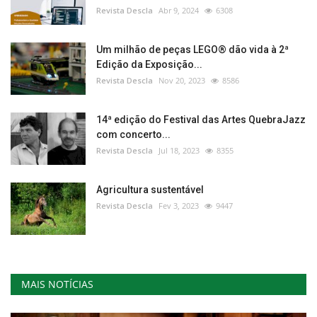
Revista Descla
Abr 9, 2024
6308
Um milhão de peças LEGO® dão vida à 2ª
Edição da Exposição...
Revista Descla
Nov 20, 2023
8586
14ª edição do Festival das Artes QuebraJazz
com concerto...
Revista Descla
Jul 18, 2023
8355
Agricultura sustentável
Revista Descla
Fev 3, 2023
9447
MAIS NOTÍCIAS