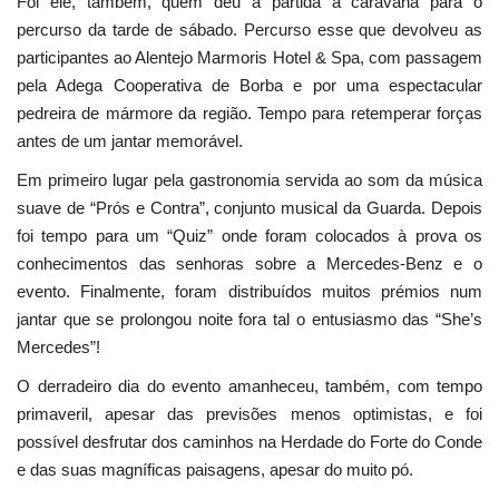
Foi ele, também, quem deu a partida à caravana para o
percurso da tarde de sábado. Percurso esse que devolveu as
participantes ao Alentejo Marmoris Hotel & Spa, com passagem
pela Adega Cooperativa de Borba e por uma espectacular
pedreira de mármore da região. Tempo para retemperar forças
antes de um jantar memorável.
Em primeiro lugar pela gastronomia servida ao som da música
suave de “Prós e Contra”, conjunto musical da Guarda. Depois
foi tempo para um “Quiz” onde foram colocados à prova os
conhecimentos das senhoras sobre a Mercedes-Benz e o
evento. Finalmente, foram distribuídos muitos prémios num
jantar que se prolongou noite fora tal o entusiasmo das “She’s
Mercedes”!
O derradeiro dia do evento amanheceu, também, com tempo
primaveril, apesar das previsões menos optimistas, e foi
possível desfrutar dos caminhos na Herdade do Forte do Conde
e das suas magníficas paisagens, apesar do muito pó.