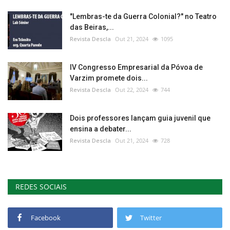
"Lembras-te da Guerra Colonial?" no Teatro
das Beiras,...
Revista Descla
Out 21, 2024
1095
IV Congresso Empresarial da Póvoa de
Varzim promete dois...
Revista Descla
Out 22, 2024
744
Dois professores lançam guia juvenil que
ensina a debater...
Revista Descla
Out 21, 2024
728
REDES SOCIAIS
Facebook
Twitter