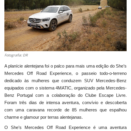
Estatuto Editorial
Saúde
Ficha técnica
Cultura
Fotografia: DR
A planície alentejana foi o palco para mais uma edição do She’s
Lazer
Mercedes Off Road Experience, o passeio todo-o-terreno
dedicado às mulheres que conduzem SUV Mercedes-Benz
Ambiente
equipados com o sistema 4MATIC, organizado pela Mercedes-
Benz Portugal com a colaboração do Clube Escape Livre.
Foram três dias de intensa aventura, convívio e descoberta
com uma caravana recorde de 85 mulheres que espalhou
charme e glamour por terras alentejanas.
O She’s Mercedes Off Road Experience é uma aventura