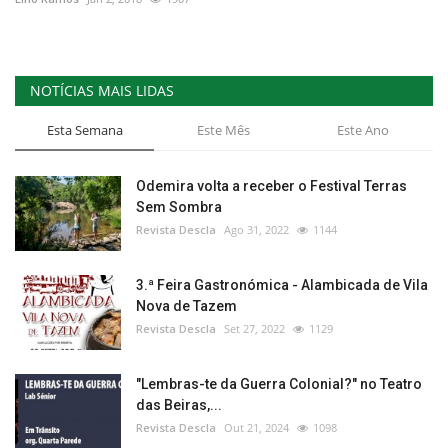
NOTÍCIAS MAIS LIDAS
Esta Semana
Este Mês
Este Ano
Odemira volta a receber o Festival Terras
Sem Sombra
Revista Descla
Ago 31, 2022
1144
3.ª Feira Gastronómica - Alambicada de Vila
Nova de Tazem
Revista Descla
Set 27, 2022
1129
"Lembras-te da Guerra Colonial?" no Teatro
das Beiras,...
Revista Descla
Out 21, 2024
1098