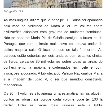
Estatuto Editorial
Fotografia: D.R.
As más-línguas dizem que o príncipe D. Carlos foi apanhado
Saúde
pela mãe na biblioteca de Mafra a ler um volume sobre
civilizações clássicas com gravuras de mulheres seminuas.
Ficha técnica
Não se sabe se Maria Pia de Sabóia castigou o futuro rei de
Portugal, que com o irmão mais novo costumava andar de
Cultura
patins naquela sala. O local de que se fala é enorme. As
paredes estão cobertas por dois andares com estantes cheias
Lazer
de livros, cerca de 30 mil volumes sobre todas as áreas do
conhecimento, a maioria encadernados em pele e com
Ambiente
inscrições a dourado. A biblioteca do Palácio Nacional de Mafra
é a imagem de João V, o rei que mandou construí-la:
magnânima.
Os 30 mil volumes são apenas uma estimativa: jamais alguém
contou as obras, até porque cada volume pode ter 100 lá
dentro. Entre as peças mais valiosas está a Bíblia