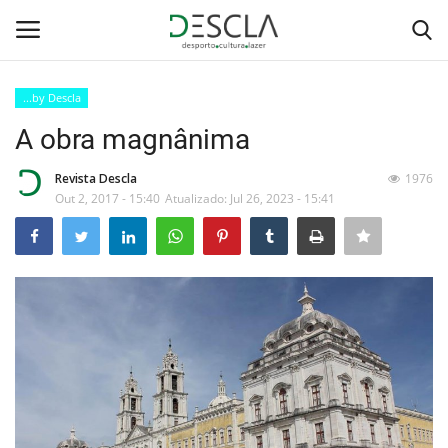
...by Descla
Login
Registar
A obra magnânima
Home
Revista Descla
1976
Out 2, 2017 - 15:40
Atualizado: Jul 26, 2023 - 15:41
...by Descla
Desporto
Contactos
Sobre Nós
Educação