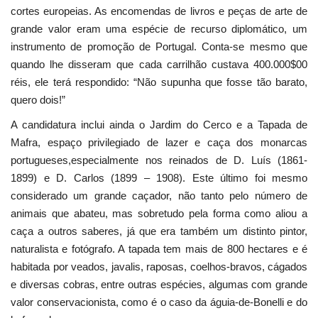
cortes europeias. As encomendas de livros e peças de arte de
grande valor eram uma espécie de recurso diplomático, um
instrumento de promoção de Portugal. Conta-se mesmo que
quando lhe disseram que cada carrilhão custava 400.000$00
réis, ele terá respondido: “Não supunha que fosse tão barato,
quero dois!”
A candidatura inclui ainda o Jardim do Cerco e a Tapada de
Mafra, espaço privilegiado de lazer e caça dos monarcas
portugueses,especialmente nos reinados de D. Luís (1861-
1899) e D. Carlos (1899 – 1908). Este último foi mesmo
considerado um grande caçador, não tanto pelo número de
animais que abateu, mas sobretudo pela forma como aliou a
caça a outros saberes, já que era também um distinto pintor,
naturalista e fotógrafo. A tapada tem mais de 800 hectares e é
habitada por veados, javalis, raposas, coelhos-bravos, cágados
e diversas cobras, entre outras espécies, algumas com grande
valor conservacionista, como é o caso da águia-de-Bonelli e do