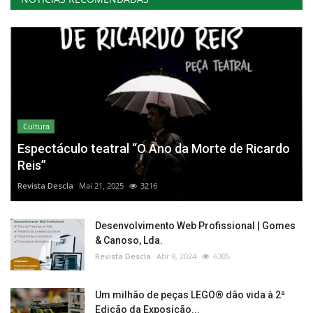
Cultura
Espectáculo teatral “O Ano da Morte de Ricardo
Reis”
Revista Descla
Mai 21, 2025
3216
Desenvolvimento Web Profissional | Gomes
& Canoso, Lda.
Revista Descla
Abr 9, 2024
6305
Um milhão de peças LEGO® dão vida à 2ª
Edição da Exposição...