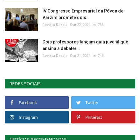
IV Congresso Empresarial da Póvoa de
Varzim promete dois...
Revista Descla
Out 22, 2024
756
Dois professores lançam guia juvenil que
ensina a debater...
Revista Descla
Out 21, 2024
745
REDES SOCIAIS
Facebook
Twitter
Instagram
Pinterest
NOTÍCIAS RECOMENDADAS