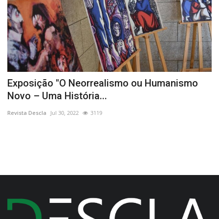
”
Exposição "O Neorrealismo ou Humanismo
O
Novo – Uma História...
Re
Revista Descla
Jul 30, 2022
3119