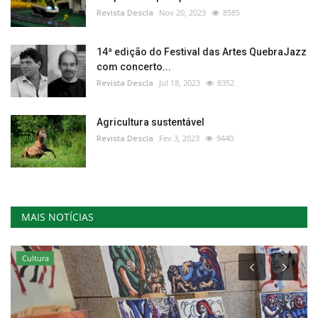
Revista Descla
Nov 20, 2023
8585
14ª edição do Festival das Artes QuebraJazz
com concerto...
Revista Descla
Jul 18, 2023
8352
Agricultura sustentável
Revista Descla
Fev 3, 2023
9440
MAIS NOTÍCIAS
Cultura