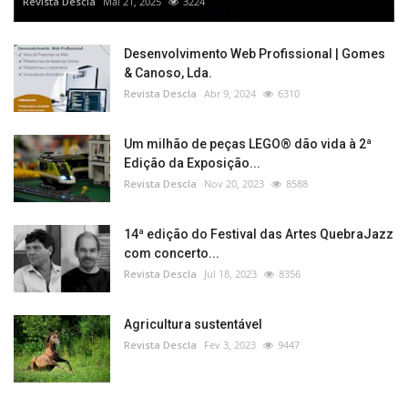
Revista Descla
Mai 21, 2025
3224
Desenvolvimento Web Profissional | Gomes
& Canoso, Lda.
Revista Descla
Abr 9, 2024
6310
Um milhão de peças LEGO® dão vida à 2ª
Edição da Exposição...
Revista Descla
Nov 20, 2023
8588
14ª edição do Festival das Artes QuebraJazz
com concerto...
Revista Descla
Jul 18, 2023
8356
Agricultura sustentável
Revista Descla
Fev 3, 2023
9447