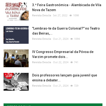
3.ª Feira Gastronómica - Alambicada de Vila
Nova de Tazem
Revista Descla
Set 27, 2022
1098
"Lembras-te da Guerra Colonial?" no Teatro
das Beiras,...
Revista Descla
Out 21, 2024
1094
IV Congresso Empresarial da Póvoa de
Varzim promete dois...
Revista Descla
Out 22, 2024
741
Dois professores lançam guia juvenil que
ensina a debater...
Revista Descla
Out 21, 2024
729