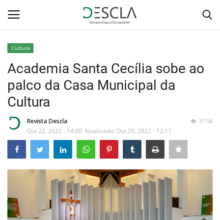
Cultura
Login
Registar
Academia Santa Cecília sobe ao
palco da Casa Municipal da
Home
Cultura
...by Descla
Revista Descla
3158
Out 22, 2022 - 14:00
Atualizado: Out 20, 2022 - 12:11
Desporto
Contactos
Sobre Nós
Educação