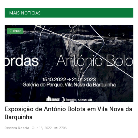
MAIS NOTÍCIAS
Cultura
um
Exposição de António Bolota em Vila Nova da
M
Barquinha
I
Revista Descla
Out 15, 2022
2706
Re