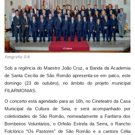
Estatuto Editorial
Saúde
Ficha técnica
Cultura
Fotografia: D.R.
Sob a regência do Maestro João Cruz, a Banda da Academia
Lazer
de Santa Cecília de São Romão apresenta-se em palco, este
domingo (23 de outubro), no âmbito do projeto municipal
Ambiente
FILARMONIAS.
O concerto está agendado para as 16h, no Cineteatro da Casa
Municipal da Cultura de Seia, e será acompanhado por
coletividades de São Romão, nomeadamente a Fanfarra dos
Bombeiros Voluntários, o Orfeão Estrela da Serra, o Rancho
Folclórico “Os Pastores” de São Romão e a cantora Célia