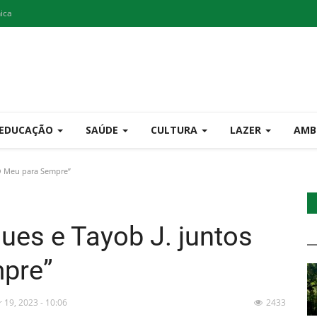
nica
EDUCAÇÃO
SAÚDE
CULTURA
LAZER
AMB
O Meu para Sempre”
es e Tayob J. juntos
pre”
r 19, 2023 - 10:06
2433