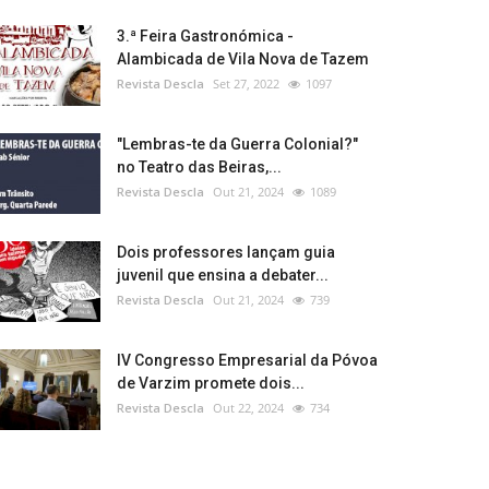
3.ª Feira Gastronómica -
Alambicada de Vila Nova de Tazem
Revista Descla
Set 27, 2022
1097
"Lembras-te da Guerra Colonial?"
no Teatro das Beiras,...
Revista Descla
Out 21, 2024
1089
Dois professores lançam guia
juvenil que ensina a debater...
Revista Descla
Out 21, 2024
739
IV Congresso Empresarial da Póvoa
de Varzim promete dois...
Revista Descla
Out 22, 2024
734