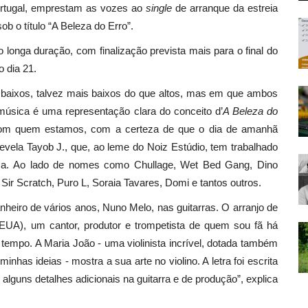
rtugal, emprestam as vozes ao
single
de arranque da estreia
b o título “A Beleza do Erro”.
longa duração, com finalização prevista mais para o final do
 dia 21.
 baixos, talvez mais baixos do que altos, mas em que ambos
música é uma representação clara do conceito d’
A Beleza do
 com quem estamos, com a certeza de que o dia de amanhã
evela Tayob J., que, ao leme do Noiz Estúdio, tem trabalhado
sa. Ao lado de nomes como Chullage, Wet Bed Gang, Dino
Sir Scratch, Puro L, Soraia Tavares, Domi e tantos outros.
iro de vários anos, Nuno Melo, nas guitarras. O arranjo de
 EUA), um cantor, produtor e trompetista de quem sou fã há
empo. A Maria João - uma violinista incrível, dotada também
inhas ideias - mostra a sua arte no violino. A letra foi escrita
guns detalhes adicionais na guitarra e de produção”, explica