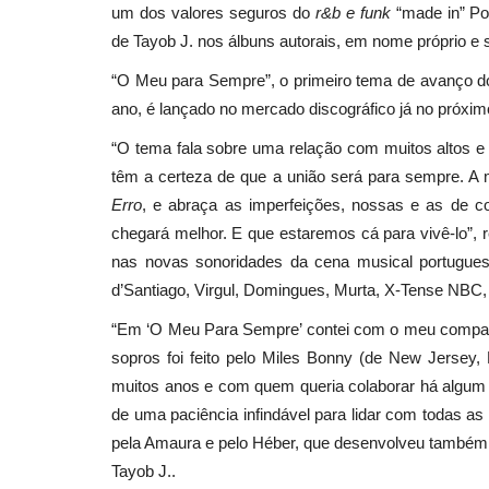
um dos valores seguros do
r&b e funk
“made in” Po
de Tayob J. nos álbuns autorais, em nome próprio e so
“O Meu para Sempre”, o primeiro tema de avanço do 
ano, é lançado no mercado discográfico já no próximo
“O tema fala sobre uma relação com muitos altos e
têm a certeza de que a união será para sempre. A 
Erro
, e abraça as imperfeições, nossas e as de
chegará melhor. E que estaremos cá para vivê-lo”, r
nas novas sonoridades da cena musical portugue
d’Santiago, Virgul, Domingues, Murta, X-Tense NBC, 
“Em ‘O Meu Para Sempre’ contei com o meu companhe
sopros foi feito pelo Miles Bonny (de New Jersey,
muitos anos e com quem queria colaborar há algum t
de uma paciência infindável para lidar com todas as m
pela Amaura e pelo Héber, que desenvolveu também al
Tayob J..