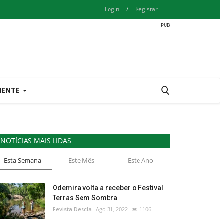
Login
/
Registar
IENTE
NOTÍCIAS MAIS LIDAS
Esta Semana
Este Mês
Este Ano
Odemira volta a receber o Festival
Terras Sem Sombra
Revista Descla
Ago 31, 2022
1106