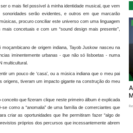
 ser o mais fiel possível à minha identidade musical, que vem
 sonoridades serão evidentes, e outros em que marcarão
músicas, procuro conciliar este universo com uma linguagem
Cultura
mais concetuais e com um “sound design mais presente’’,
pai moçambicano de origem indiana, Tayob Juskow nasceu na
ências iminentemente urbanas - que não só lisboetas - numa
multicultural.
entir um pouco de ‘casa’, ou a música indiana que o meu pai
s origens, tiveram um impacto gigante na construção do meu
 durante
Animação de natal na Marinha Grande
A
M
Revista Descla
Dez 7, 2022
2511
 conceito que fizeram clique neste primeiro álbum é explicada
Re
-se como a “anomalia” de uma família de comerciantes que
a criar as oportunidades que lhe permitiram fazer “algo de
imprevistos próprios dos percursos que incessantemente abrem