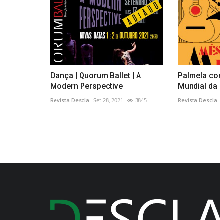
Dança | Quorum Ballet | A
Palmela co
Modern Perspective
Mundial da
Revista Descla
Set 28, 2021
3845
Revista Descla