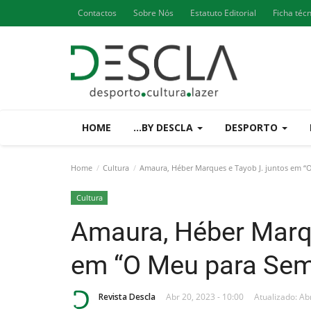
Contactos
Sobre Nós
Estatuto Editorial
Ficha téc
HOME
...BY DESCLA
DESPORTO
Home
Cultura
Amaura, Héber Marques e Tayob J. juntos em “
Cultura
Amaura, Héber Marqu
em “O Meu para Sem
Revista Descla
Abr 20, 2023 - 10:00
Atualizado: Ab