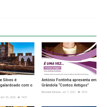
e Silves é
António Fontinha apresenta em
galardoado com o
Grândola “Contos Antigos”
Revista Descla
Jan 7, 2021
3916
Abr 30, 2020
7437