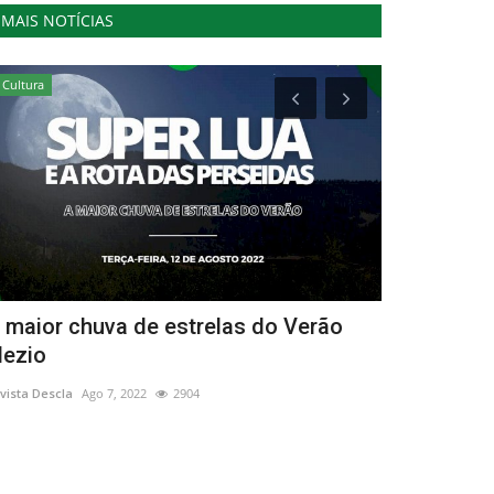
MAIS NOTÍCIAS
Cultura
Desporto
 maior chuva de estrelas do Verão
Corrida da
ezio
Selecção d
vista Descla
Ago 7, 2022
2904
Revista Descla
Ma