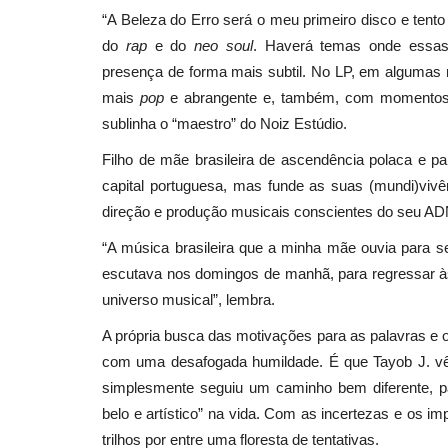
“A Beleza do Erro será o meu primeiro disco e tento
do
rap
e do
neo soul
. Haverá temas onde essas
presença de forma mais subtil. No LP, em algumas 
Cultura
mais
pop
e abrangente e, também, com momentos 
sublinha o “maestro” do Noiz Estúdio.
Filho de mãe brasileira de ascendência polaca e 
capital portuguesa, mas funde as suas (mundi)viv
direção e produção musicais conscientes do seu ADN 
“A música brasileira que a minha mãe ouvia para s
escutava nos domingos de manhã, para regressar à
Cinco prémios serão atribuídos
universo musical”, lembra.
a Drawing Room Lisboa
A própria busca das motivações para as palavras e o
Revista Descla
Out 21, 2023
1725
com uma desafogada humildade. É que Tayob J. vê
simplesmente seguiu um caminho bem diferente, par
belo e artístico” na vida. Com as incertezas e os 
trilhos por entre uma floresta de tentativas.