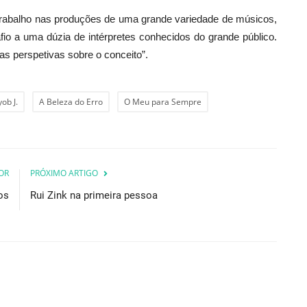
r trabalho nas produções de uma grande variedade de músicos,
afio a uma dúzia de intérpretes conhecidos do grande público.
as perspetivas sobre o conceito”.
ob J.
A Beleza do Erro
O Meu para Sempre
OR
PRÓXIMO ARTIGO
os
Rui Zink na primeira pessoa