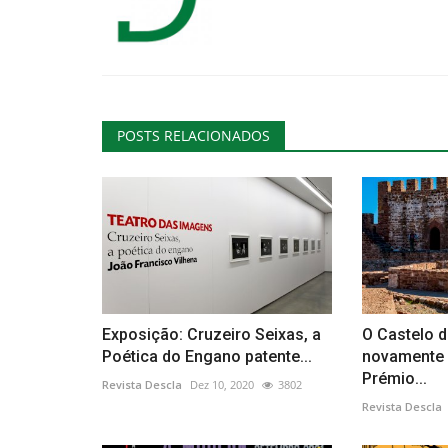
POSTS RELACIONADOS
Exposição: Cruzeiro Seixas, a
O Castelo d
Poética do Engano patente...
novamente 
Prémio...
Revista Descla
Dez 10, 2020
3802
Revista Descla