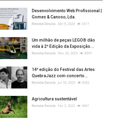
Desenvolvimento Web Profissional |
Gomes & Canoso, Lda.
Revista Descla
Abr 9, 2024
6317
Um milhão de peças LEGO® dão
vida à 2ª Edição da Exposição...
Revista Descla
Nov 20, 2023
8597
14ª edição do Festival das Artes
QuebraJazz com concerto...
Revista Descla
Jul 18, 2023
8362
Agricultura sustentável
Revista Descla
Fev 3, 2023
9461