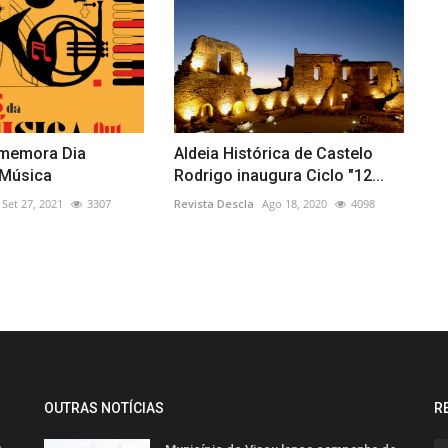
memora Dia
Aldeia Histórica de Castelo
 Música
Rodrigo inaugura Ciclo "12...
Set 27, 2021
3307
Revista Descla
Ago 18, 2020
4098
OUTRAS NOTÍCIAS
R