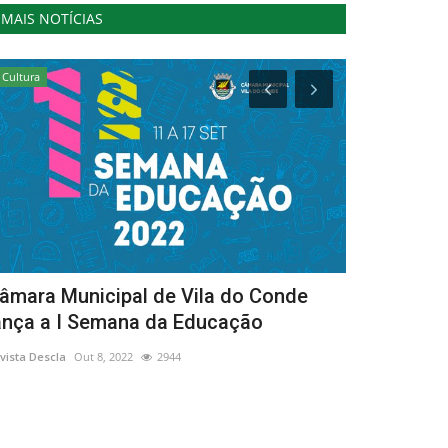
MAIS NOTÍCIAS
Cultura
Cultura
âmara Municipal de Vila do Conde
Município d
ança a I Semana da Educação
Internacio
vista Descla
Out 8, 2022
2944
Revista Descla
Ab