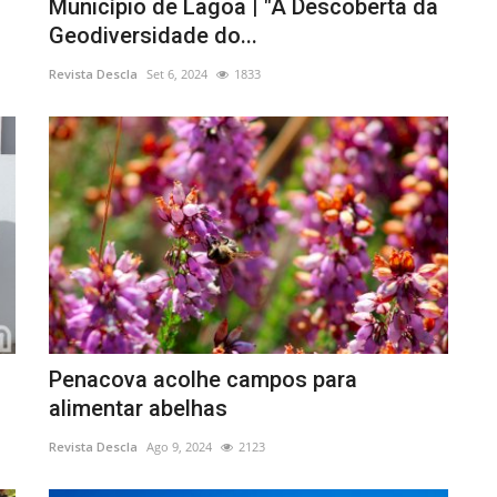
Município de Lagoa | "À Descoberta da
Geodiversidade do...
Revista Descla
Set 6, 2024
1833
Penacova acolhe campos para
alimentar abelhas
Revista Descla
Ago 9, 2024
2123