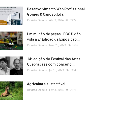
Desenvolvimento Web Profissional |
Gomes & Canoso, Lda.
Revista Descla
Abr 9, 2024
6305
Um milhão de peças LEGO® dão
vida à 2ª Edição da Exposição...
Revista Descla
Nov 20, 2023
8585
14ª edição do Festival das Artes
QuebraJazz com concerto...
Revista Descla
Jul 18, 2023
8354
Agricultura sustentável
Revista Descla
Fev 3, 2023
9444