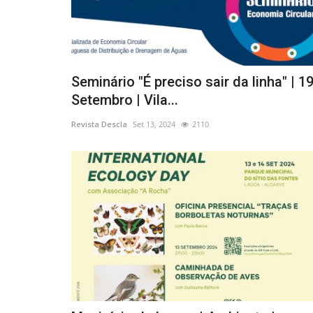
Desporto
Seminário "É preciso sair da linha" | 1
Setembro | Vila...
Revista Descla
Set 13, 2024
2110
“Bode, a correr e a remar” em A
de Castelo do Bode
Revista Descla
Set 22, 2022
3018