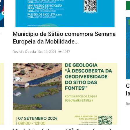
Cultura
9
Município de Sátão comemora Semana
Europeia da Mobilidade...
Revista Descla
Set 12, 2024
1967
lbufeira
Jazz ao Centro Clube comemora o 20º
C
aniversário com programação...
l
Revista Descla
Abr 28, 2023
2267
Re