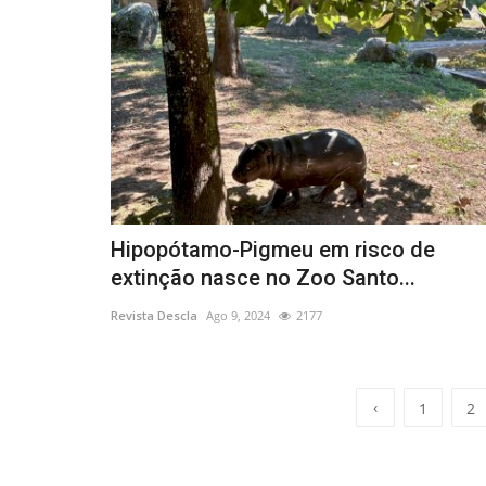
Hipopótamo-Pigmeu em risco de
extinção nasce no Zoo Santo...
Revista Descla
Ago 9, 2024
2177
‹
1
2