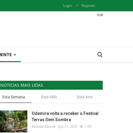
Login
/
Registar
IENTE
NOTÍCIAS MAIS LIDAS
Esta Semana
Este Mês
Este Ano
Odemira volta a receber o Festival
Terras Sem Sombra
Revista Descla
Ago 31, 2022
1106