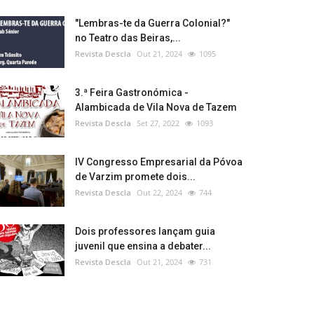
"Lembras-te da Guerra Colonial?"
no Teatro das Beiras,...
Revista Descla
Out 21, 2024
1095
3.ª Feira Gastronómica -
Alambicada de Vila Nova de Tazem
Revista Descla
Set 27, 2022
1093
IV Congresso Empresarial da Póvoa
de Varzim promete dois...
Revista Descla
Out 22, 2024
744
Dois professores lançam guia
juvenil que ensina a debater...
Revista Descla
Out 21, 2024
731