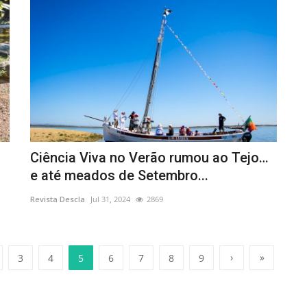
Ciência Viva no Verão rumou ao Tejo…
e até meados de Setembro...
Revista Descla
Jul 31, 2024
2869
›
»
3
4
5
6
7
8
9