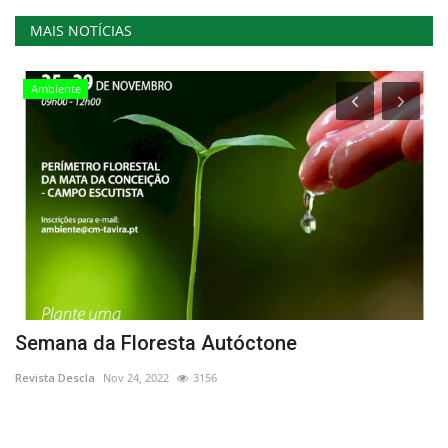
MAIS NOTÍCIAS
Ambiente
Semana da Floresta Autóctone
M
p
Revista Descla
Nov 24, 2022
3156
Re