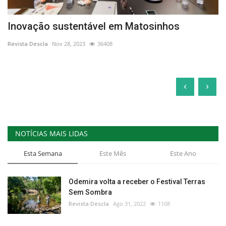
Inovação sustentável em Matosinhos
Revista Descla
Nov 28, 2023
36408
‹
›
NOTÍCIAS MAIS LIDAS
Esta Semana
Este Mês
Este Ano
Odemira volta a receber o Festival Terras
Sem Sombra
Revista Descla
Ago 31, 2022
1108