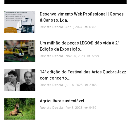
Desenvolvimento Web Profissional | Gomes
& Canoso, Lda.
Revista Descla
Abr 9, 2024
6318
Um milhão de peças LEGO® dão vida à 2ª
Edição da Exposição...
Revista Descla
Nov 20, 2023
8599
14ª edição do Festival das Artes QuebraJazz
com concerto...
Revista Descla
Jul 18, 2023
8365
Agricultura sustentável
Revista Descla
Fev 3, 2023
9469