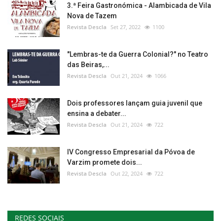
3.ª Feira Gastronómica - Alambicada de Vila
Nova de Tazem
Revista Descla
Set 27, 2022
1100
"Lembras-te da Guerra Colonial?" no Teatro
das Beiras,...
Revista Descla
Out 21, 2024
1066
Dois professores lançam guia juvenil que
ensina a debater...
Revista Descla
Out 21, 2024
722
IV Congresso Empresarial da Póvoa de
Varzim promete dois...
Revista Descla
Out 22, 2024
722
REDES SOCIAIS