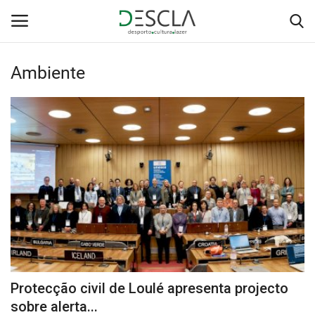
Ambiente
Login
Registar
Home
...by Descla
Desporto
Contactos
Sobre Nós
Protecção civil de Loulé apresenta projecto
Educação
sobre alerta...