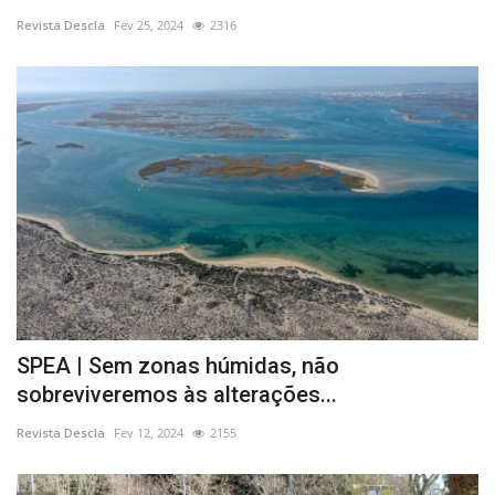
Revista Descla
Fev 25, 2024
2316
Estatuto Editorial
Saúde
Ficha técnica
Cultura
Lazer
Ambiente
SPEA | Sem zonas húmidas, não
sobreviveremos às alterações...
Revista Descla
Fev 12, 2024
2155