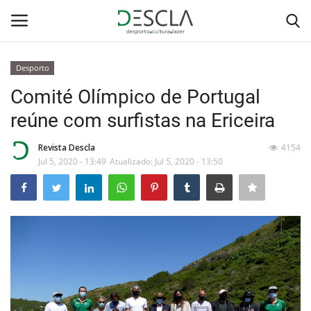
Desporto
Login
Registar
Comité Olímpico de Portugal
reúne com surfistas na Ericeira
Home
Revista Descla
4154
...by Descla
Jul 5, 2020 - 13:49
Atualizado: Jul 5, 2020 - 13:50
Desporto
Contactos
Sobre Nós
Educação