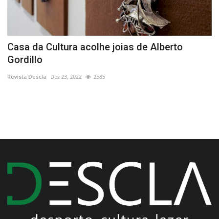
Casa da Cultura acolhe joias de Alberto
P
Gordillo
e
Revista Descla
Dez 23, 2022
2585
Re