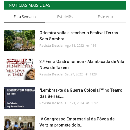
NOTÍCIAS MAIS LIDAS
Esta Semana
Este Mês
Este Ano
Odemira volta a receber o Festival Terras
Sem Sombra
Revista Descla
Ago 31, 2022
1141
3.ª Feira Gastronómica - Alambicada de Vila
Nova de Tazem
Revista Descla
Set 27, 2022
1128
"Lembras-te da Guerra Colonial?" no Teatro
das Beiras,...
Revista Descla
Out 21, 2024
1092
IV Congresso Empresarial da Póvoa de
Varzim promete dois...