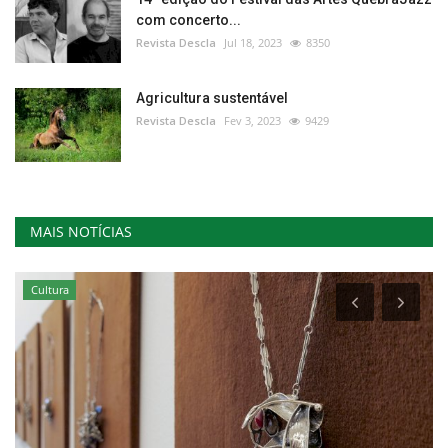
com concerto...
Revista Descla
Jul 18, 2023
8350
Agricultura sustentável
Revista Descla
Fev 3, 2023
9429
MAIS NOTÍCIAS
Cultura