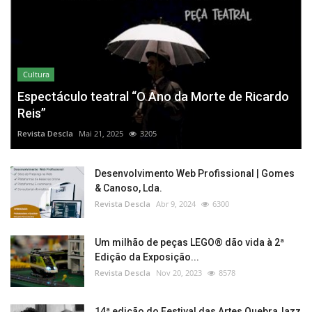
Cultura
Espectáculo teatral “O Ano da Morte de Ricardo
Reis”
Revista Descla
Mai 21, 2025
3205
Desenvolvimento Web Profissional | Gomes
& Canoso, Lda.
Revista Descla
Abr 9, 2024
6300
Um milhão de peças LEGO® dão vida à 2ª
Edição da Exposição...
Revista Descla
Nov 20, 2023
8578
14ª edição do Festival das Artes QuebraJazz