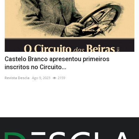
Castelo Branco apresentou primeiros
P
inscritos no Circuito...
M
Revista Descla
Ago 9, 2023
2159
Re