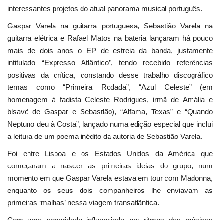
interessantes projetos do atual panorama musical português.
Gaspar Varela na guitarra portuguesa, Sebastião Varela na
guitarra elétrica e Rafael Matos na bateria lançaram há pouco
mais de dois anos o EP de estreia da banda, justamente
intitulado “Expresso Atlântico”, tendo recebido referências
positivas da crítica, constando desse trabalho discográfico
temas como “Primeira Rodada”, “Azul Celeste” (em
homenagem à fadista Celeste Rodrigues, irmã de Amália e
bisavó de Gaspar e Sebastião), “Alfama, Texas” e “Quando
Neptuno deu à Costa”, lançado numa edição especial que inclui
a leitura de um poema inédito da autoria de Sebastião Varela.
Foi entre Lisboa e os Estados Unidos da América que
começaram a nascer as primeiras ideias do grupo, num
momento em que Gaspar Varela estava em tour com Madonna,
enquanto os seus dois companheiros lhe enviavam as
primeiras ‘malhas’ nessa viagem transatlântica.
Com uma sonoridade influenciada por ritmos das músicas