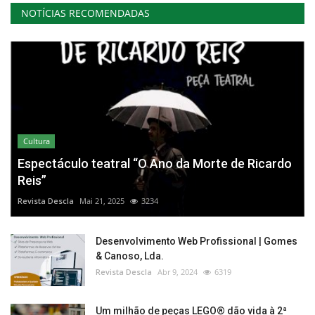
NOTÍCIAS RECOMENDADAS
Cultura
Espectáculo teatral “O Ano da Morte de Ricardo
Reis”
Revista Descla
Mai 21, 2025
3234
Desenvolvimento Web Profissional | Gomes
& Canoso, Lda.
Revista Descla
Abr 9, 2024
6319
Um milhão de peças LEGO® dão vida à 2ª