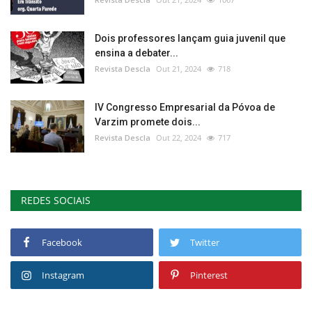
Dois professores lançam guia juvenil que
ensina a debater...
Revista Descla
Out 21, 2024
718
IV Congresso Empresarial da Póvoa de
Varzim promete dois...
Revista Descla
Out 22, 2024
717
REDES SOCIAIS
Facebook
Twitter
Instagram
Pinterest