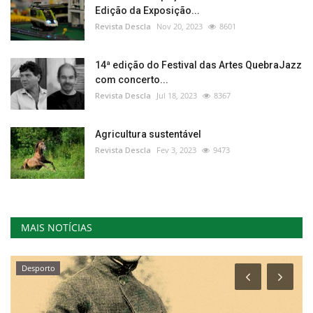
Edição da Exposição...
Revista Descla
Nov 20, 2023
8601
14ª edição do Festival das Artes QuebraJazz
com concerto...
Revista Descla
Jul 18, 2023
8367
Agricultura sustentável
Revista Descla
Fev 3, 2023
9473
MAIS NOTÍCIAS
Desporto