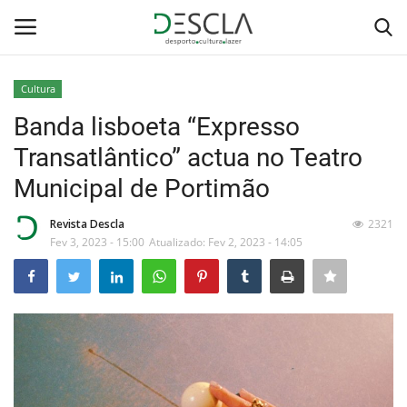
Cultura
Login
Registar
Banda lisboeta “Expresso
Transatlântico” actua no Teatro
Home
Municipal de Portimão
...by Descla
Revista Descla
2321
Fev 3, 2023 - 15:00
Atualizado: Fev 2, 2023 - 14:05
Desporto
Contactos
Sobre Nós
Educação