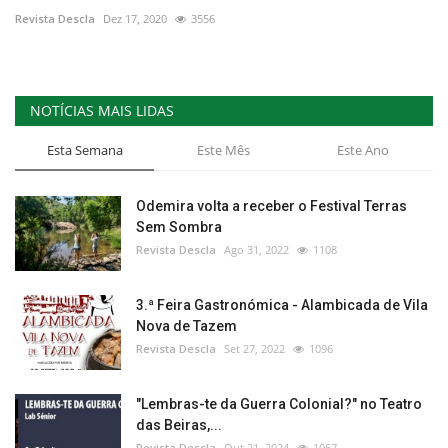
Revista Descla
Dez 17, 2020
3556
NOTÍCIAS MAIS LIDAS
Esta Semana
Este Mês
Este Ano
Odemira volta a receber o Festival Terras
Sem Sombra
Revista Descla
Ago 31, 2022
1108
3.ª Feira Gastronómica - Alambicada de Vila
Nova de Tazem
Revista Descla
Set 27, 2022
1096
"Lembras-te da Guerra Colonial?" no Teatro
das Beiras,...
Revista Descla
Out 21, 2024
1067