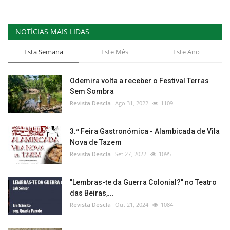
NOTÍCIAS MAIS LIDAS
Esta Semana
Este Mês
Este Ano
Odemira volta a receber o Festival Terras
Sem Sombra
Revista Descla
Ago 31, 2022
1109
3.ª Feira Gastronómica - Alambicada de Vila
Nova de Tazem
Revista Descla
Set 27, 2022
1095
"Lembras-te da Guerra Colonial?" no Teatro
das Beiras,...
Revista Descla
Out 21, 2024
1084