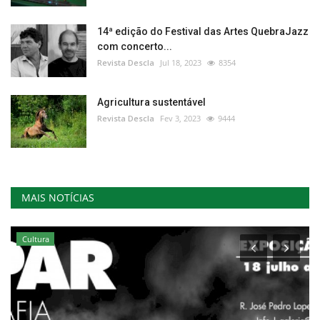
14ª edição do Festival das Artes QuebraJazz
com concerto...
Revista Descla
Jul 18, 2023
8354
Agricultura sustentável
Revista Descla
Fev 3, 2023
9444
MAIS NOTÍCIAS
Saúde