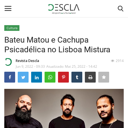
Cultura
Login
Registar
Bateu Matou e Cachupa
Psicadélica no Lisboa Mistura
Home
Revista Descla
2914
...by Descla
Jun 9, 2022 - 09:33
Atualizado: Mai 25, 2022 - 14:42
Desporto
Contactos
Sobre Nós
Educação