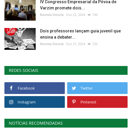
IV Congresso Empresarial da Póvoa de
Varzim promete dois...
Revista Descla
Out 22, 2024
744
Dois professores lançam guia juvenil que
ensina a debater...
Revista Descla
Out 21, 2024
726
REDES SOCIAIS
Facebook
Twitter
Instagram
Pinterest
NOTÍCIAS RECOMENDADAS