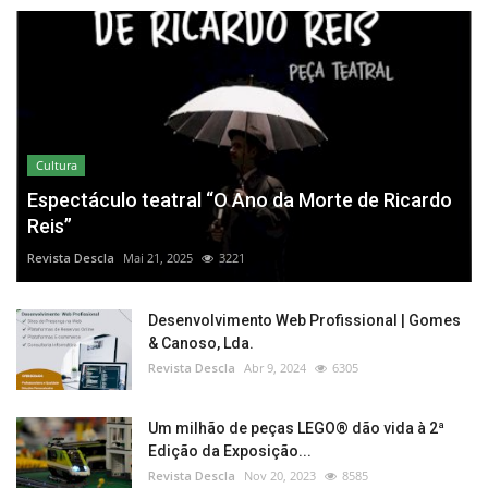
Cultura
Espectáculo teatral “O Ano da Morte de Ricardo
Reis”
Revista Descla
Mai 21, 2025
3221
Desenvolvimento Web Profissional | Gomes
& Canoso, Lda.
Revista Descla
Abr 9, 2024
6305
Um milhão de peças LEGO® dão vida à 2ª
Edição da Exposição...
Revista Descla
Nov 20, 2023
8585