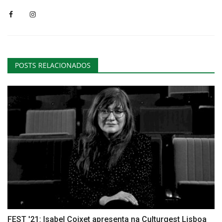
POSTS RELACIONADOS
FEST '21: Isabel Coixet apresenta na Culturgest Lisboa