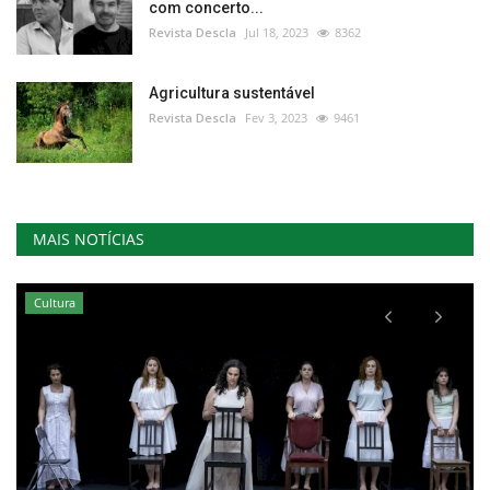
com concerto...
Revista Descla
Jul 18, 2023
8362
Agricultura sustentável
Revista Descla
Fev 3, 2023
9461
MAIS NOTÍCIAS
Cultura