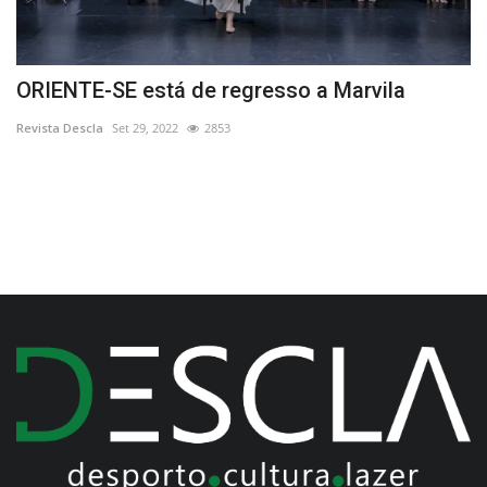
ORIENTE-SE está de regresso a Marvila
E
P
Revista Descla
Set 29, 2022
2853
Re