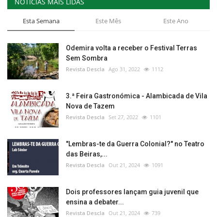
NOTÍCIAS MAIS LIDAS
Esta Semana
Este Mês
Este Ano
Odemira volta a receber o Festival Terras
Sem Sombra
Revista Descla
Ago 31, 2022
1112
3.ª Feira Gastronómica - Alambicada de Vila
Nova de Tazem
Revista Descla
Set 27, 2022
1101
"Lembras-te da Guerra Colonial?" no Teatro
das Beiras,...
Revista Descla
Out 21, 2024
1091
Dois professores lançam guia juvenil que
ensina a debater...
Revista Descla
Out 21, 2024
739