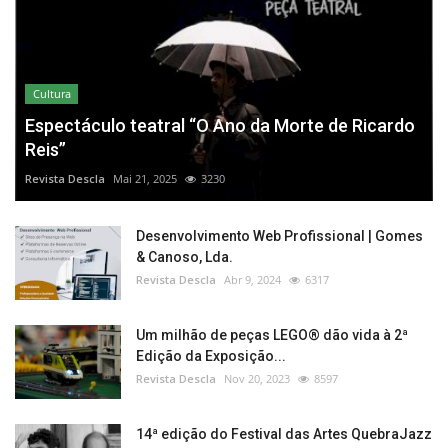
Cultura
Espectáculo teatral “O Ano da Morte de Ricardo
Reis”
Revista Descla
Mai 21, 2025
3230
Desenvolvimento Web Profissional | Gomes
& Canoso, Lda.
Revista Descla
Abr 9, 2024
6317
Um milhão de peças LEGO® dão vida à 2ª
Edição da Exposição...
Revista Descla
Nov 20, 2023
8597
14ª edição do Festival das Artes QuebraJazz