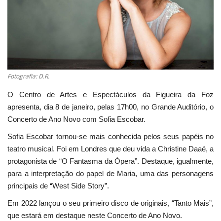
Estatuto Editorial
Saúde
Ficha técnica
Fotografia: D.R.
Cultura
O Centro de Artes e Espectáculos da Figueira da Foz
apresenta, dia 8 de janeiro, pelas 17h00, no Grande Auditório, o
Lazer
Concerto de Ano Novo com Sofia Escobar.
Sofia Escobar tornou-se mais conhecida pelos seus papéis no
Ambiente
teatro musical. Foi em Londres que deu vida a Christine Daaé, a
protagonista de “O Fantasma da Ópera”. Destaque, igualmente,
para a interpretação do papel de Maria, uma das personagens
principais de “West Side Story”.
Em 2022 lançou o seu primeiro disco de originais, “Tanto Mais”,
que estará em destaque neste Concerto de Ano Novo.