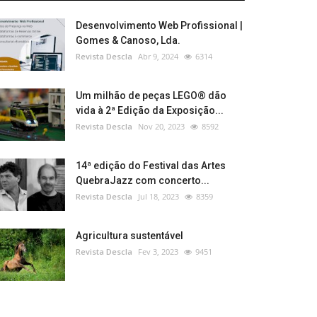
Desenvolvimento Web Profissional |
Gomes & Canoso, Lda.
Revista Descla
Abr 9, 2024
6314
Um milhão de peças LEGO® dão
vida à 2ª Edição da Exposição...
Revista Descla
Nov 20, 2023
8592
14ª edição do Festival das Artes
QuebraJazz com concerto...
Revista Descla
Jul 18, 2023
8359
Agricultura sustentável
Revista Descla
Fev 3, 2023
9451