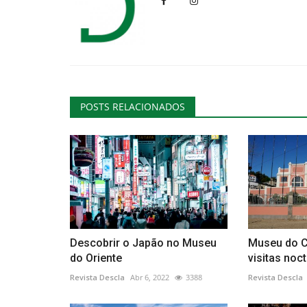
Cultura
POSTS RELACIONADOS
Rota das Cerejeiras em Flor re
Resende
Descobrir o Japão no Museu
Museu do C
Revista Descla
Mar 25, 2023
2531
do Oriente
visitas noc
Revista Descla
Abr 6, 2022
3388
Revista Descla