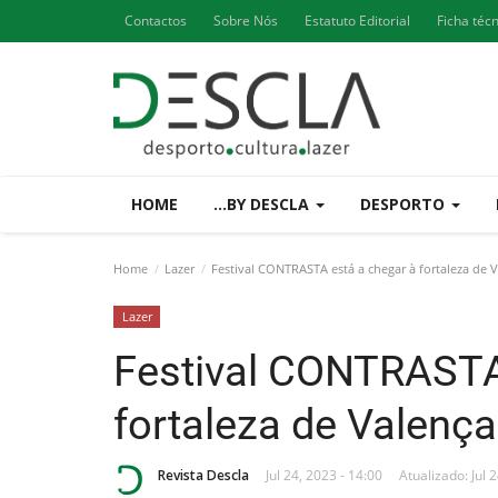
Contactos
Sobre Nós
Estatuto Editorial
Ficha téc
HOME
...BY DESCLA
DESPORTO
Home
Lazer
Festival CONTRASTA está a chegar à fortaleza de 
Lazer
Festival CONTRASTA
fortaleza de Valença
Revista Descla
Jul 24, 2023 - 14:00
Atualizado: Jul 