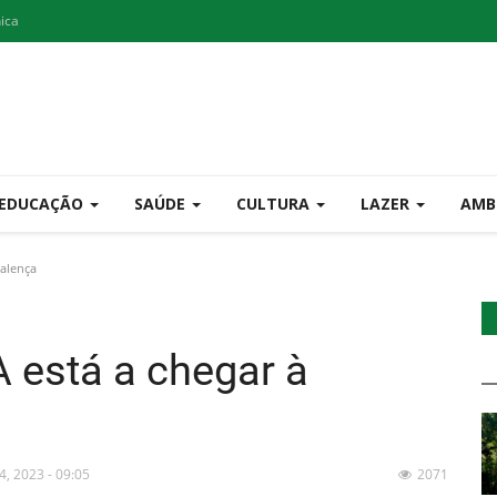
nica
EDUCAÇÃO
SAÚDE
CULTURA
LAZER
AMB
Valença
 está a chegar à
24, 2023 - 09:05
2071