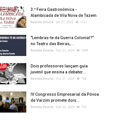
3.ª Feira Gastronómica -
Alambicada de Vila Nova de Tazem
Revista Descla
Set 27, 2022
1101
"Lembras-te da Guerra Colonial?"
no Teatro das Beiras,...
Revista Descla
Out 21, 2024
1089
Dois professores lançam guia
juvenil que ensina a debater...
Revista Descla
Out 21, 2024
734
IV Congresso Empresarial da Póvoa
de Varzim promete dois...
Revista Descla
Out 22, 2024
733