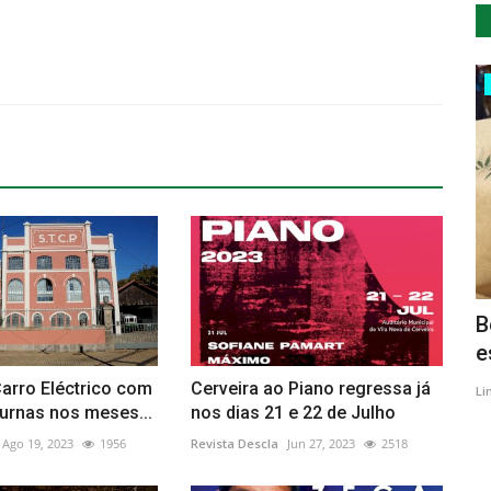
Desporto
gressa a
Jogos do Alentejo terminam com
B
cerimónia encerramento em...
e
arro Eléctrico com
Cerveira ao Piano regressa já
Revista Descla
Set 29, 2022
2847
Li
turnas nos meses...
nos dias 21 e 22 de Julho
Ago 19, 2023
1956
Revista Descla
Jun 27, 2023
2518