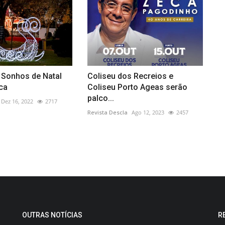
 Sonhos de Natal
Coliseu dos Recreios e
ca
Coliseu Porto Ageas serão
palco...
Dez 16, 2022
2717
Revista Descla
Ago 12, 2023
2457
OUTRAS NOTÍCIAS
R