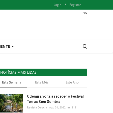
Login
/
Registar
IENTE
NOTÍCIAS MAIS LIDAS
Esta Semana
Este Mês
Este Ano
Odemira volta a receber o Festival
Terras Sem Sombra
Revista Descla
Ago 31, 2022
1111