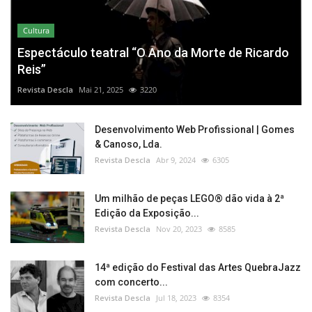
Cultura
Espectáculo teatral “O Ano da Morte de Ricardo
Reis”
Revista Descla
Mai 21, 2025
3220
Desenvolvimento Web Profissional | Gomes
& Canoso, Lda.
Revista Descla
Abr 9, 2024
6305
Um milhão de peças LEGO® dão vida à 2ª
Edição da Exposição...
Revista Descla
Nov 20, 2023
8585
14ª edição do Festival das Artes QuebraJazz
com concerto...
Revista Descla
Jul 18, 2023
8354