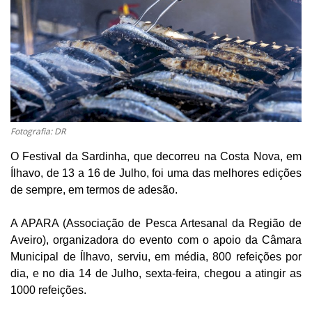
Estatuto Editorial
Saúde
Ficha técnica
Cultura
Fotografia: DR
O Festival da Sardinha, que decorreu na Costa Nova, em
Lazer
Ílhavo, de 13 a 16 de Julho, foi uma das melhores edições
de sempre, em termos de adesão.
Ambiente
A APARA (Associação de Pesca Artesanal da Região de
Aveiro), organizadora do evento com o apoio da Câmara
Municipal de Ílhavo, serviu, em média, 800 refeições por
dia, e no dia 14 de Julho, sexta-feira, chegou a atingir as
1000 refeições.