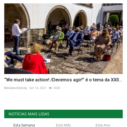
“We must take action! /Devemos agir!” é o tema da XXII...
Revista Descla
Set 14, 2021
3436
NOTÍCIAS MAIS LIDAS
Esta Semana
Este Mês
Este Ano