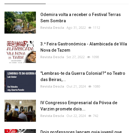
Odemira volta a receber o Festival Terras
Sem Sombra
Revista Descla
Ago 31, 2022
1112
3.ª Feira Gastronómica - Alambicada de Vila
Nova de Tazem
Revista Descla
Set 27, 2022
1098
"Lembras-te da Guerra Colonial?" no Teatro
das Beiras,...
Revista Descla
Out 21, 2024
1080
IV Congresso Empresarial da Póvoa de
Varzim promete dois...
Revista Descla
Out 22, 2024
742
Dois professores lançam guia juvenil que