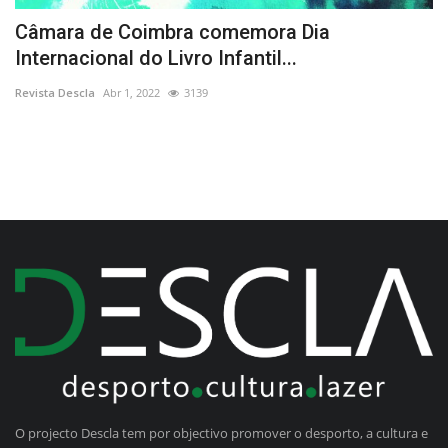
Câmara de Coimbra comemora Dia
M
Internacional do Livro Infantil...
c
Revista Descla
Abr 1, 2022
3139
Re
O projecto Descla tem por objectivo promover o desporto, a cultura e