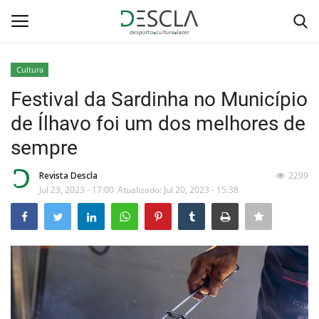
Cultura
Login
Registar
Festival da Sardinha no Município
de Ílhavo foi um dos melhores de
Home
sempre
...by Descla
Revista Descla
2299
Jul 23, 2023 - 17:00
Atualizado: Jul 20, 2023 - 15:38
Desporto
Contactos
Sobre Nós
Educação