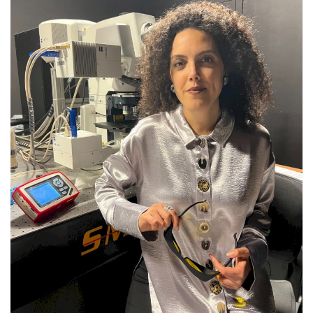
Estatuto Editorial
Saúde
Ficha técnica
Cultura
Lazer
Ambiente