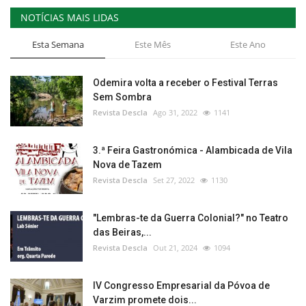
NOTÍCIAS MAIS LIDAS
Esta Semana
Este Mês
Este Ano
Odemira volta a receber o Festival Terras
Sem Sombra
Revista Descla
Ago 31, 2022
1141
3.ª Feira Gastronómica - Alambicada de Vila
Nova de Tazem
Revista Descla
Set 27, 2022
1130
"Lembras-te da Guerra Colonial?" no Teatro
das Beiras,...
Revista Descla
Out 21, 2024
1094
IV Congresso Empresarial da Póvoa de
Varzim promete dois...