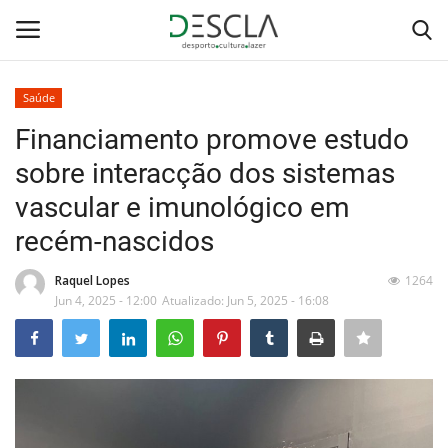
Saúde
Login
Registar
Financiamento promove estudo
sobre interacção dos sistemas
Home
vascular e imunológico em
...by Descla
recém-nascidos
Desporto
Raquel Lopes
1264
Jun 4, 2025 - 12:00
Atualizado: Jun 5, 2025 - 16:08
Contactos
Sobre Nós
Educação