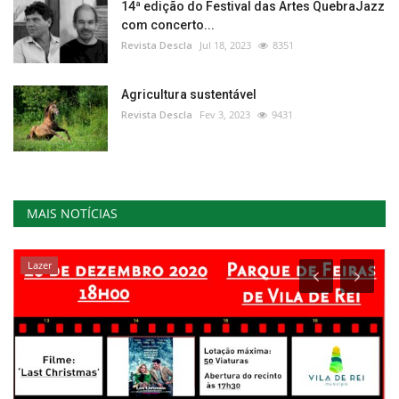
14ª edição do Festival das Artes QuebraJazz
com concerto...
Revista Descla
Jul 18, 2023
8351
Agricultura sustentável
Revista Descla
Fev 3, 2023
9431
MAIS NOTÍCIAS
Lazer