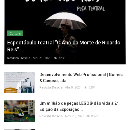
Cultura
Espectáculo teatral “O Ano da Morte de Ricardo
Reis”
Revista Descla
Mai 21, 2025
3208
Desenvolvimento Web Profissional | Gomes
& Canoso, Lda.
Revista Descla
Abr 9, 2024
6301
Um milhão de peças LEGO® dão vida à 2ª
Edição da Exposição...
Revista Descla
Nov 20, 2023
8579