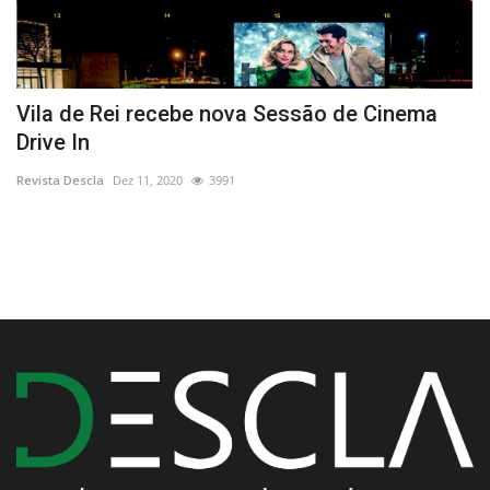
Vila de Rei recebe nova Sessão de Cinema
1
Drive In
Re
Revista Descla
Dez 11, 2020
3991