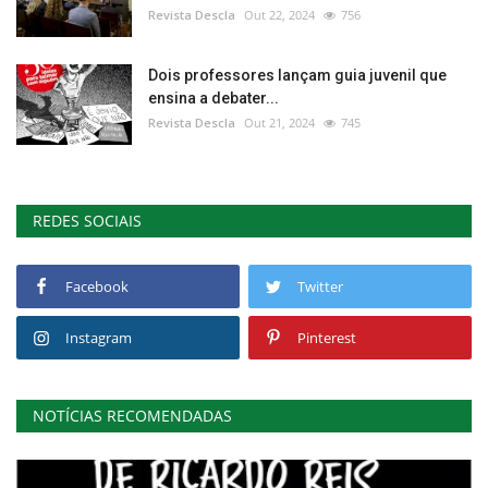
Revista Descla
Out 22, 2024
756
Dois professores lançam guia juvenil que
ensina a debater...
Revista Descla
Out 21, 2024
745
REDES SOCIAIS
Facebook
Twitter
Instagram
Pinterest
NOTÍCIAS RECOMENDADAS