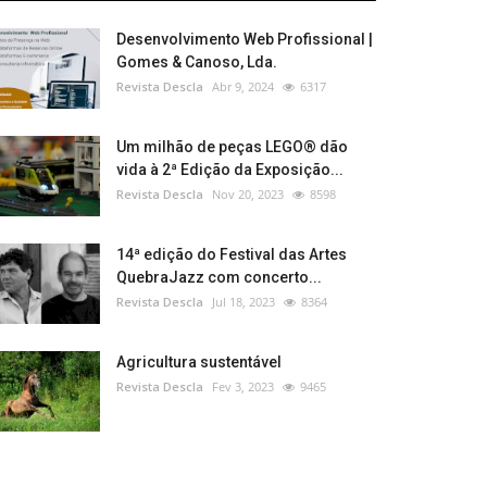
Desenvolvimento Web Profissional |
Gomes & Canoso, Lda.
Revista Descla
Abr 9, 2024
6317
Um milhão de peças LEGO® dão
vida à 2ª Edição da Exposição...
Revista Descla
Nov 20, 2023
8598
14ª edição do Festival das Artes
QuebraJazz com concerto...
Revista Descla
Jul 18, 2023
8364
Agricultura sustentável
Revista Descla
Fev 3, 2023
9465