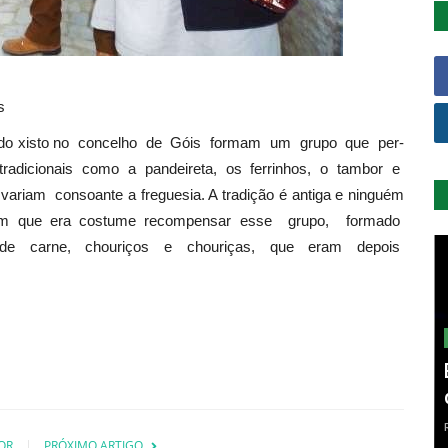
os
ias do xisto no concelho de Góis formam um grupo que per­
radicionais como a pandeireta, os ferrinhos, o tambor e
ariam consoante a freguesia. A tradição é antiga e ninguém
m que era costume recompensar esse grupo, formado
 de carne, chouriços e chouriças, que eram depois
OR
PRÓXIMO ARTIGO