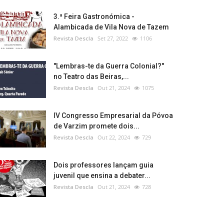
3.ª Feira Gastronómica -
Alambicada de Vila Nova de Tazem
Revista Descla
Set 27, 2022
1106
"Lembras-te da Guerra Colonial?"
no Teatro das Beiras,...
Revista Descla
Out 21, 2024
1075
IV Congresso Empresarial da Póvoa
de Varzim promete dois...
Revista Descla
Out 22, 2024
729
Dois professores lançam guia
juvenil que ensina a debater...
Revista Descla
Out 21, 2024
728