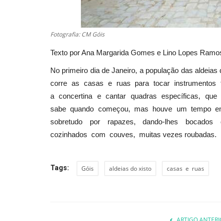
Fotografia: CM Góis
Texto por Ana Margarida Gomes e Lino Lopes Ram
No primeiro dia de Janeiro, a população das alde
corre as casas e ruas para tocar instrumentos t
a concertina e cantar quadras específicas, que v
sabe quando começou, mas houve um tempo e
sobretudo por rapazes, dando-lhes bocados
cozinhados com couves, muitas vezes roubadas.
Tags:
Góis
aldeias do xisto
casas e ruas
ARTIGO ANTERI