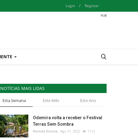
Login
/
Registar
IENTE
NOTÍCIAS MAIS LIDAS
Esta Semana
Este Mês
Este Ano
Odemira volta a receber o Festival
Terras Sem Sombra
Revista Descla
Ago 31, 2022
1112