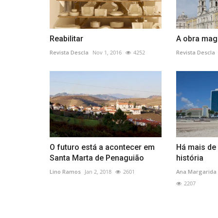
Lazer
Reabilitar
A obra ma
Revista Descla
Nov 1, 2016
4252
Revista Descla
Francisco Sassetti | single de e
O futuro está a acontecer em
Há mais de
"HOME" já disponível
Santa Marta de Penaguião
história
Lino Ramos
Jan 2, 2018
2601
Ana Margarida
Revista Descla
Ago 17, 2023
2123
2207