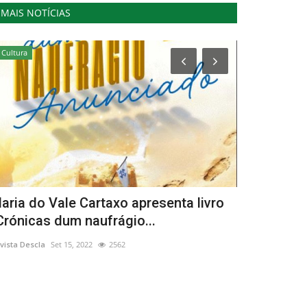
MAIS NOTÍCIAS
Cultura
Lazer
aria do Vale Cartaxo apresenta livro
Francisco 
Crónicas dum naufrágio...
Despedida d
vista Descla
Set 15, 2022
2562
Revista Descla
Ma