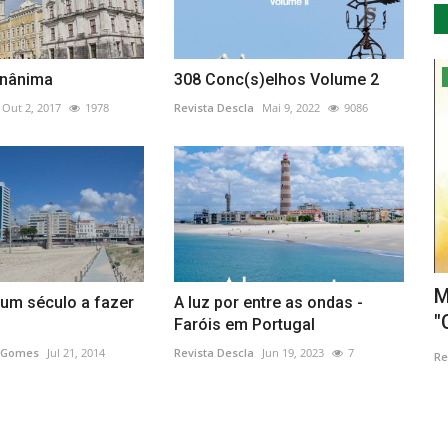
Cultura
gnânima
308 Conc(s)elhos Volume 2
Out 2, 2017
1978
Revista Descla
Mai 9, 2022
9086
streia
Ni Feira de Castro realiza-se nos dias
M
 um século a fazer
A luz por entre as ondas -
13, 14 e 15 de Outubro
"
Faróis em Portugal
 Gomes
Jul 21, 2014
Revista Descla
Jun 19, 2023
7
Revista Descla
Out 5, 2023
1807
Re