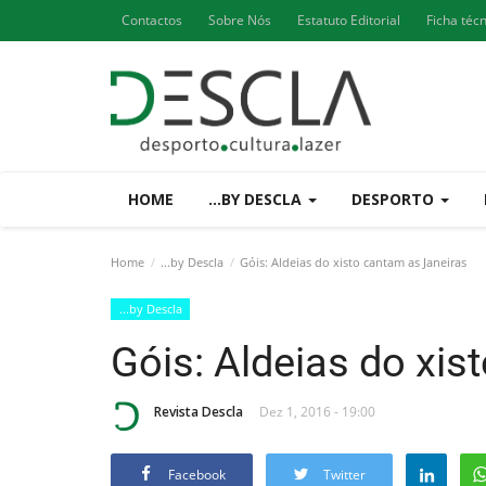
Contactos
Sobre Nós
Estatuto Editorial
Ficha téc
HOME
...BY DESCLA
DESPORTO
Home
...by Descla
Góis: Aldeias do xisto cantam as Janeiras
...by Descla
Góis: Aldeias do xis
Revista Descla
Dez 1, 2016 - 19:00
Facebook
Twitter