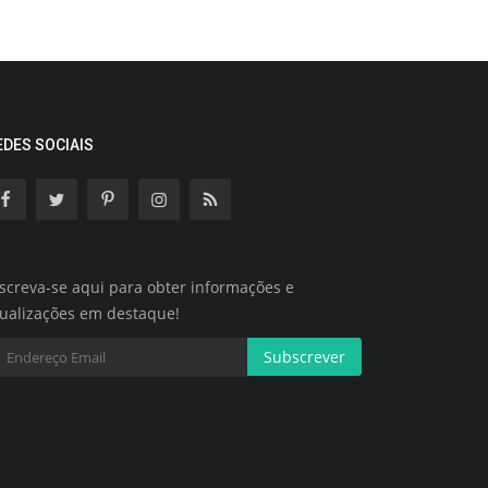
EDES SOCIAIS
screva-se aqui para obter informações e
tualizações em destaque!
Subscrever