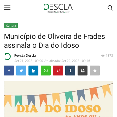
Cultura
Login
Registar
Município de Oliveira de Frades
assinala o Dia do Idoso
Home
Revista Descla
1873
...by Descla
Set 21, 2023 - 09:00
Atualizado: Set 22, 2023 - 09:46
Desporto
Contactos
Sobre Nós
Educação