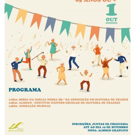
Estatuto Editorial
Saúde
Ficha técnica
Cultura
Lazer
Ambiente