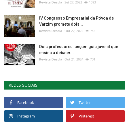
Revista Descla
Set 27, 2022
1093
IV Congresso Empresarial da Póvoa de
Varzim promete dois...
Revista Descla
Out 22, 2024
744
Dois professores lançam guia juvenil que
ensina a debater...
Revista Descla
Out 21, 2024
731
REDES SOCIAIS
Facebook
Twitter
Instagram
Pinterest