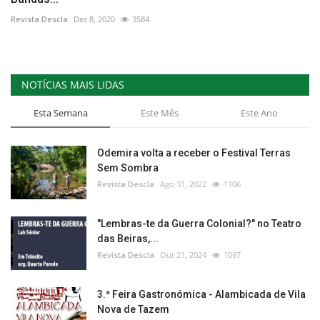
Revista Descla
Dez 8, 2020
3584
NOTÍCIAS MAIS LIDAS
Esta Semana
Este Mês
Este Ano
Odemira volta a receber o Festival Terras
Sem Sombra
Revista Descla
Ago 31, 2022
1106
"Lembras-te da Guerra Colonial?" no Teatro
das Beiras,...
Revista Descla
Out 21, 2024
1097
3.ª Feira Gastronómica - Alambicada de Vila
Nova de Tazem