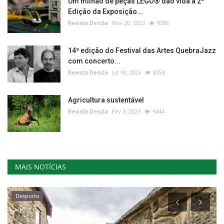
Um milhão de peças LEGO® dão vida à 2ª
Edição da Exposição...
Revista Descla
Nov 20, 2023
8586
14ª edição do Festival das Artes QuebraJazz
com concerto...
Revista Descla
Jul 18, 2023
8354
Agricultura sustentável
Revista Descla
Fev 3, 2023
9444
MAIS NOTÍCIAS
Desporto