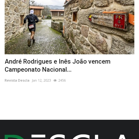
André Rodrigues e Inês João vencem
Q
Campeonato Nacional...
C
Revista Descla
Jan 12, 2023
2456
Re