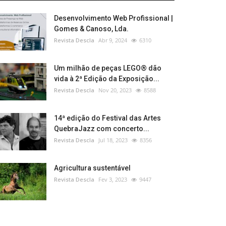
Desenvolvimento Web Profissional |
Gomes & Canoso, Lda.
Revista Descla
Abr 9, 2024
6310
Um milhão de peças LEGO® dão
vida à 2ª Edição da Exposição...
Revista Descla
Nov 20, 2023
8588
14ª edição do Festival das Artes
QuebraJazz com concerto...
Revista Descla
Jul 18, 2023
8356
Agricultura sustentável
Revista Descla
Fev 3, 2023
9447