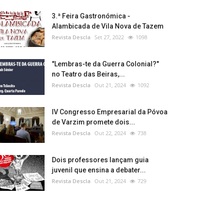
3.ª Feira Gastronómica -
Alambicada de Vila Nova de Tazem
Revista Descla
Set 27, 2022
1098
"Lembras-te da Guerra Colonial?"
no Teatro das Beiras,...
Revista Descla
Out 21, 2024
1092
IV Congresso Empresarial da Póvoa
de Varzim promete dois...
Revista Descla
Out 22, 2024
738
Dois professores lançam guia
juvenil que ensina a debater...
Revista Descla
Out 21, 2024
729