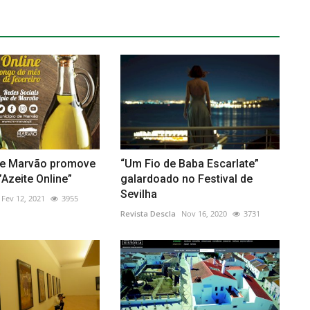
de Marvão promove
“Um Fio de Baba Escarlate”
Azeite Online”
galardoado no Festival de
Sevilha
Fev 12, 2021
3955
Revista Descla
Nov 16, 2020
3731