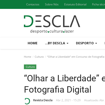
Contactos
Sobre Nós
Estatuto Editorial
Ficha téc
HOME
...BY DESCLA
DESPORTO
Home
Cultura
“Olhar a Liberdade” em Concurso de Fotografia 
Cultura
“Olhar a Liberdade”
Fotografia Digital
Revista Descla
Abr 2, 2021 - 15:29
Atualizado: Abr 