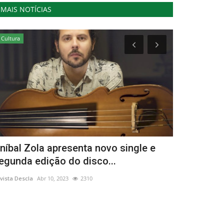
MAIS NOTÍCIAS
Cultura
Cultura
níbal Zola apresenta novo single e
Vivian Mai
egunda edição do disco...
mostra no C
vista Descla
Abr 10, 2023
2310
Revista Descla
Ab