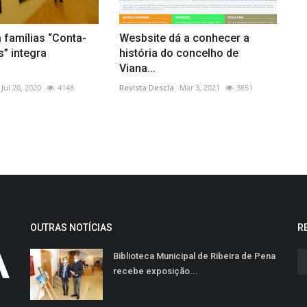
a famílias “Conta-
Wesbsite dá a conhecer a
s” integra
história do concelho de
.
Viana...
Jul 20, 2020
4148
Revista Descla
Mar 3, 2021
3651
OUTRAS NOTÍCIAS
R
Biblioteca Municipal de Ribeira de Pena
recebe exposição...