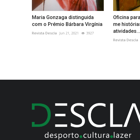
Maria Gonzaga distinguida
Oficina par
com o Prémio Bárbara Virgínia
me história
atividades..
Revista Descla
Jun 21, 2021
3927
Revista Descla