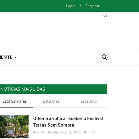
Login
/
Registar
IENTE
NOTÍCIAS MAIS LIDAS
Esta Semana
Este Mês
Este Ano
Odemira volta a receber o Festival
Terras Sem Sombra
Revista Descla
Ago 31, 2022
1108