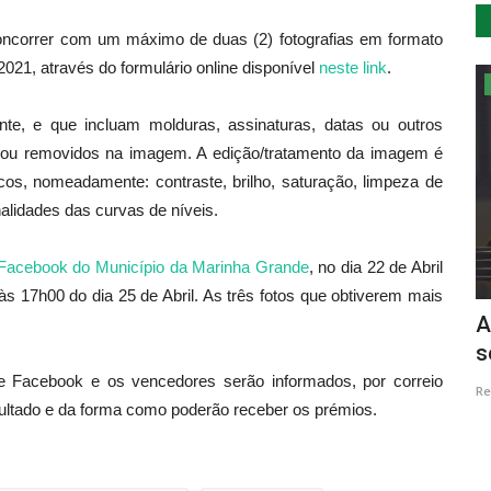
 concorrer com um máximo de duas (2) fotografias em formato
021, através do formulário online disponível
neste link
.
Cultura
ente, e que incluam molduras, assinaturas, datas ou outros
s ou removidos na imagem. A edição/tratamento da imagem é
icos, nomeadamente: contraste, brilho, saturação, limpeza de
nalidades das curvas de níveis.
Facebook do Município da Marinha Grande
, no dia 22 de Abril
 às 17h00 do dia 25 de Abril. As três fotos que obtiverem mais
ário
Portugalex no Casino Estoril em noite
A
de fado e cante alentejano
s
 Facebook e os vencedores serão informados, por correio
Revista Descla
Dez 14, 2020
4242
Re
resultado e da forma como poderão receber os prémios.