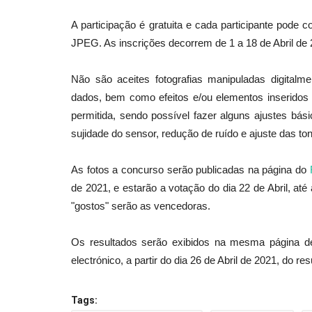
A participação é gratuita e cada participante pode
JPEG. As inscrições decorrem de 1 a 18 de Abril de 2
Cultura
Não são aceites fotografias manipuladas digitalm
dados, bem como efeitos e/ou elementos inserido
permitida, sendo possível fazer alguns ajustes bás
sujidade do sensor, redução de ruído e ajuste das to
As fotos a concurso serão publicadas na página do
de 2021, e estarão a votação do dia 22 de Abril, até
“Ordem Moral”, do realizador M
"gostos" serão as vencedoras.
Barroso, representa...
Os resultados serão exibidos na mesma página de
Revista Descla
Jan 5, 2021
3399
electrónico, a partir do dia 26 de Abril de 2021, do 
Tags: