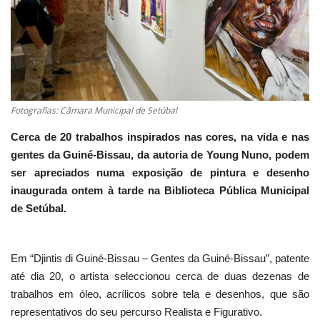
Estatuto Editorial
Saúde
Ficha técnica
Fotografias: Câmara Municipal de Setúbal
Cultura
Cerca de 20 trabalhos inspirados nas cores, na vida e nas
gentes da Guiné-Bissau, da autoria de Young Nuno, podem
Lazer
ser apreciados numa exposição de pintura e desenho
inaugurada ontem à tarde na Biblioteca Pública Municipal
Ambiente
de Setúbal.
Em “Djintis di Guiné-Bissau – Gentes da Guiné-Bissau”, patente
até dia 20, o artista seleccionou cerca de duas dezenas de
trabalhos em óleo, acrílicos sobre tela e desenhos, que são
representativos do seu percurso Realista e Figurativo.