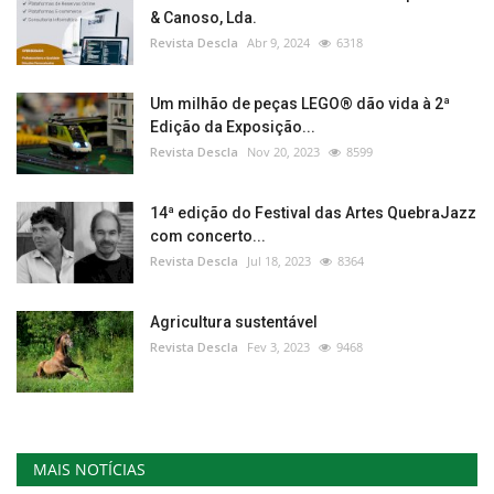
& Canoso, Lda.
Revista Descla
Abr 9, 2024
6318
Um milhão de peças LEGO® dão vida à 2ª
Edição da Exposição...
Revista Descla
Nov 20, 2023
8599
14ª edição do Festival das Artes QuebraJazz
com concerto...
Revista Descla
Jul 18, 2023
8364
Agricultura sustentável
Revista Descla
Fev 3, 2023
9468
MAIS NOTÍCIAS