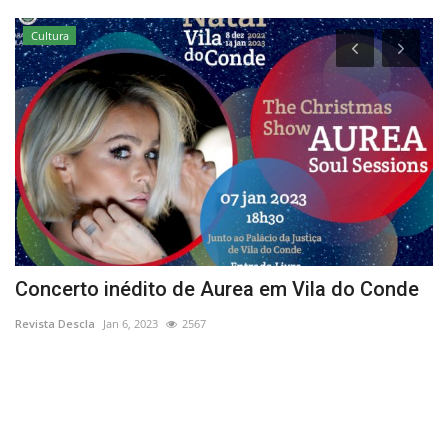
Cultura
Concerto inédito de Aurea em Vila do Conde
B
Revista Descla
Jan 6, 2023
2567
Re