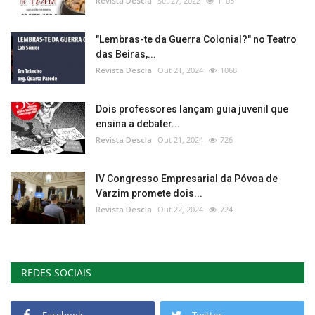
Revista Descla
Set 27, 2022
1103
"Lembras-te da Guerra Colonial?" no Teatro
das Beiras,...
Revista Descla
Out 21, 2024
1068
Dois professores lançam guia juvenil que
ensina a debater...
Revista Descla
Out 21, 2024
726
IV Congresso Empresarial da Póvoa de
Varzim promete dois...
Revista Descla
Out 22, 2024
724
REDES SOCIAIS