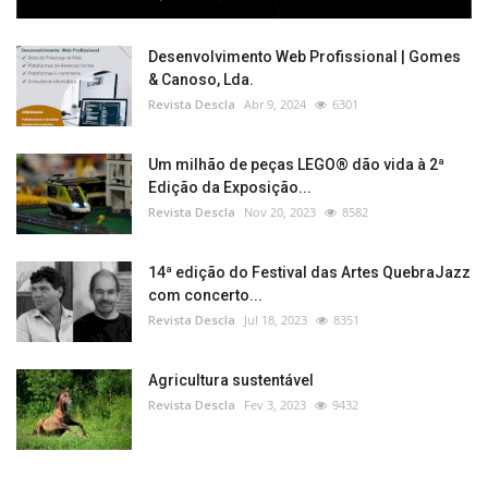
Desenvolvimento Web Profissional | Gomes
& Canoso, Lda.
Revista Descla
Abr 9, 2024
6301
Um milhão de peças LEGO® dão vida à 2ª
Edição da Exposição...
Revista Descla
Nov 20, 2023
8582
14ª edição do Festival das Artes QuebraJazz
com concerto...
Revista Descla
Jul 18, 2023
8351
Agricultura sustentável
Revista Descla
Fev 3, 2023
9432