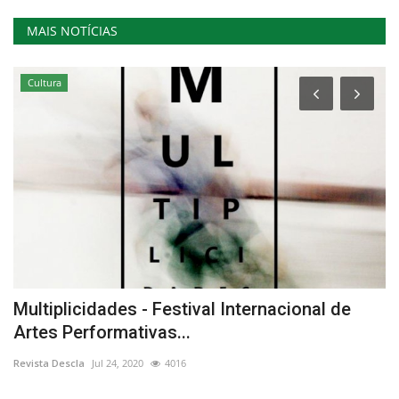
MAIS NOTÍCIAS
Cultura
Multiplicidades - Festival Internacional de
M
Artes Performativas...
Re
Revista Descla
Jul 24, 2020
4016