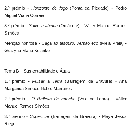
2.º prémio -
Horizonte de fogo
(Ponta da Piedade) - Pedro
Miguel Viana Correia
3.º prémio -
Salve a abelha
(Odiáxere) - Válter Manuel Ramos
Simões
Menção honrosa -
Caça ao tesouro, versão eco
(Meia Praia) -
Grazyna Maria Kolanko
Tema B – Sustentabilidade e Água
1.º prémio -
Pulsar a Terra
(Barragem da Bravura) - Ana
Margarida Simões Nobre Marreiros
2.º prémio -
O Reflexo da apanha
(Vale da Lama) - Válter
Manuel Ramos Simões
3.º prémio -
Superfície
(Barragem da Bravura) - Maya Jesus
Rieger