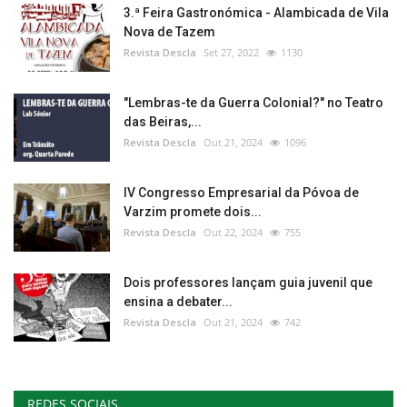
3.ª Feira Gastronómica - Alambicada de Vila
Nova de Tazem
Revista Descla
Set 27, 2022
1130
"Lembras-te da Guerra Colonial?" no Teatro
das Beiras,...
Revista Descla
Out 21, 2024
1096
IV Congresso Empresarial da Póvoa de
Varzim promete dois...
Revista Descla
Out 22, 2024
755
Dois professores lançam guia juvenil que
ensina a debater...
Revista Descla
Out 21, 2024
742
REDES SOCIAIS