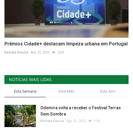
Prêmios Cidade+ destacam limpeza urbana em Portugal
Revista Descla
Mai 20, 2025
1228
NOTÍCIAS MAIS LIDAS
Esta Semana
Este Mês
Este Ano
Odemira volta a receber o Festival Terras
Sem Sombra
Revista Descla
Ago 31, 2022
1143