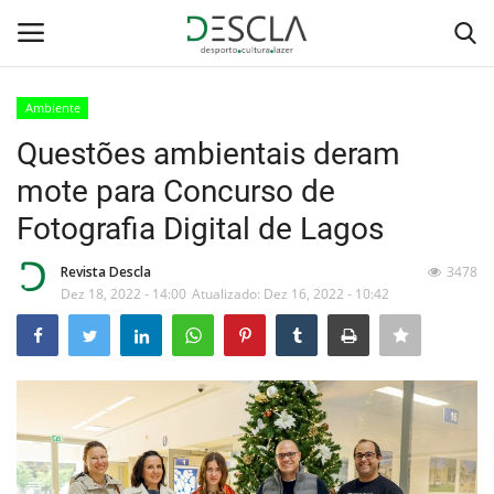
Ambiente
Login
Registar
Questões ambientais deram
mote para Concurso de
Home
Fotografia Digital de Lagos
...by Descla
Revista Descla
3478
Dez 18, 2022 - 14:00
Atualizado: Dez 16, 2022 - 10:42
Desporto
Contactos
Sobre Nós
Educação