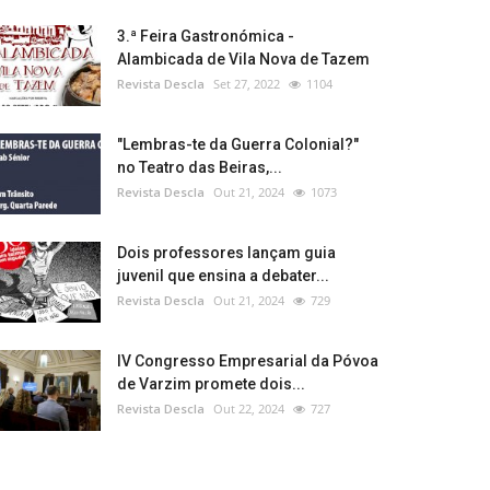
3.ª Feira Gastronómica -
Alambicada de Vila Nova de Tazem
Revista Descla
Set 27, 2022
1104
"Lembras-te da Guerra Colonial?"
no Teatro das Beiras,...
Revista Descla
Out 21, 2024
1073
Dois professores lançam guia
juvenil que ensina a debater...
Revista Descla
Out 21, 2024
729
IV Congresso Empresarial da Póvoa
de Varzim promete dois...
Revista Descla
Out 22, 2024
727