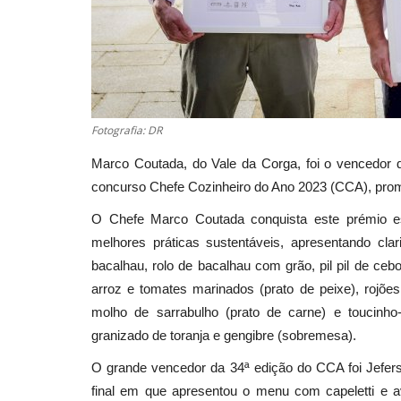
Fotografia: DR
Marco Coutada, do Vale da Corga, foi o vencedor d
concurso Chefe Cozinheiro do Ano 2023 (CCA), prom
O Chefe Marco Coutada conquista este prémio es
melhores práticas sustentáveis, apresentando cl
bacalhau, rolo de bacalhau com grão, pil pil de ceb
arroz e tomates marinados (prato de peixe), rojõ
molho de sarrabulho (prato de carne) e toucinho
granizado de toranja e gengibre (sobremesa).
O grande vencedor da 34ª edição do CCA foi Jefer
final em que apresentou o menu com capeletti e 