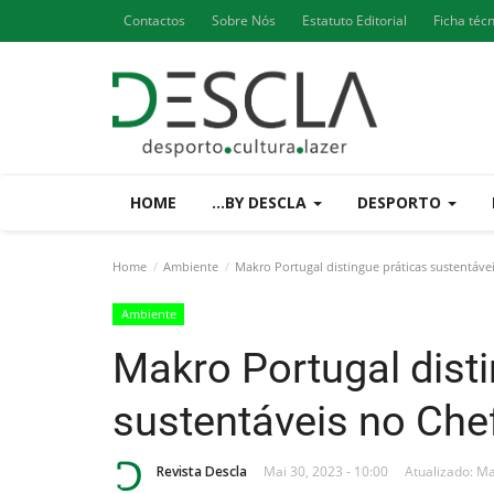
Contactos
Sobre Nós
Estatuto Editorial
Ficha téc
HOME
...BY DESCLA
DESPORTO
Home
Ambiente
Makro Portugal distingue práticas sustentáve
Ambiente
Makro Portugal disti
sustentáveis no Che
Revista Descla
Mai 30, 2023 - 10:00
Atualizado: Ma