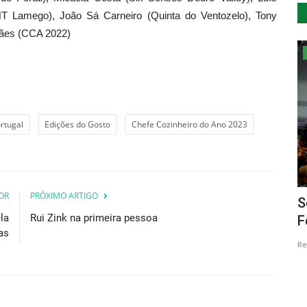
T Lamego), João Sá Carneiro (Quinta do Ventozelo), Tony
hães (CCA 2022)
Educação
rtugal
Edições do Gosto
Chefe Cozinheiro do Ano 2023
OR
PRÓXIMO ARTIGO
ja TT
Abertas inscrições para as Grandes
S
la
Rui Zink na primeira pessoa
Férias com Arte, Ciência...
F
as
Revista Descla
Ago 25, 2020
3752
Re