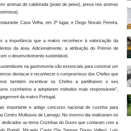
 em aromas de caldeirada (prato de peixe), presa nos aromas
obremesa).
staurante Casa Velha, em 2º lugar, e Diogo Novais Pereira,
is a importância que a makro reconhece à valorização da
entos da área. Adicionalmente, a atribuição do Prémio de
 com o desenvolvimento sustentável.
ustentáveis na gastronomia são essenciais para construir um
endemos destacar e reconhecer o compromisso dos Chefes que
emos também incentivar os Chefes a partilharem o seu
turos cozinheiros a adoptarem métodos mais responsáveis”,
ngagement da makro Portugal.
ais importante e antigo concurso nacional de cozinha para
, no Centro Multiusos de Lamego. No mesmo dia realizaram-se
 dedicados ao tema Cozinhas do Douro que contaram com a
do Portal), Micaela Costa (Six Senses Douro Valley), Luís