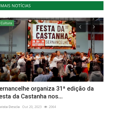
MAIS NOTÍCIAS
Cultura
Saúde
ernancelhe organiza 31ª edição da
Dia Mundia
esta da Castanha nos...
Movimento
vista Descla
Out 20, 2023
2064
Revista Descla
No