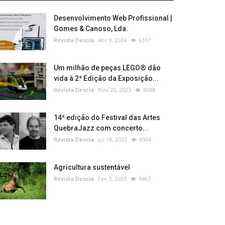
Desenvolvimento Web Profissional |
Gomes & Canoso, Lda.
Revista Descla
Abr 9, 2024
6317
Um milhão de peças LEGO® dão
vida à 2ª Edição da Exposição...
Revista Descla
Nov 20, 2023
8598
14ª edição do Festival das Artes
QuebraJazz com concerto...
Revista Descla
Jul 18, 2023
8364
Agricultura sustentável
Revista Descla
Fev 3, 2023
9467