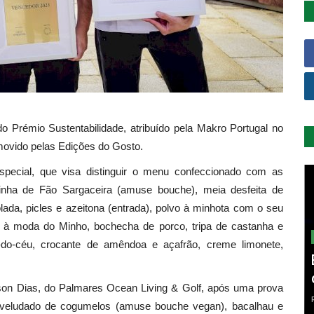
o Prémio Sustentabilidade, atribuído pela Makro Portugal no
ovido pelas Edições do Gosto.
pecial, que visa distinguir o menu confeccionado com as
arinha de Fão Sargaceira (amuse bouche), meia desfeita de
olada, picles e azeitona (entrada), polvo à minhota com o seu
es à moda do Minho, bochecha de porco, tripa de castanha e
-do-céu, crocante de amêndoa e açafrão, creme limonete,
son Dias, do Palmares Ocean Living & Golf, após uma prova
aveludado de cogumelos (amuse bouche vegan), bacalhau e