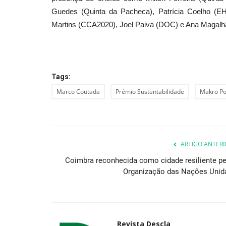
Guedes (Quinta da Pacheca), Patrícia Coelho (EH
Martins (CCA2020), Joel Paiva (DOC) e Ana Magal
Desporto
Tags:
Marco Coutada
Prémio Sustentabilidade
Makro Po
ARTIGO ANTERI
David Megre de Kawasaki na Ba
Coimbra reconhecida como cidade resiliente pe
Montes Alentejanos
Organização das Nações Unid
Revista Descla
Fev 22, 2023
2641
Revista Descla