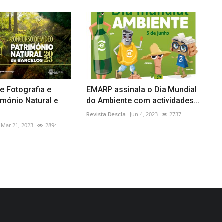
e Fotografia e
EMARP assinala o Dia Mundial
imónio Natural e
do Ambiente com actividades...
Revista Descla
Jun 4, 2023
2737
Mar 21, 2023
2894