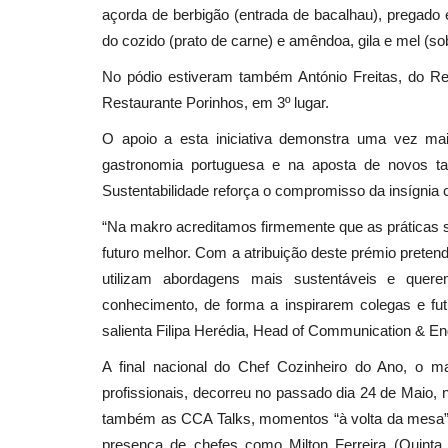
açorda de berbigão (entrada de bacalhau), pregado
do cozido (prato de carne) e amêndoa, gila e mel (s
No pódio estiveram também António Freitas, do Re
Restaurante Porinhos, em 3º lugar.
O apoio a esta iniciativa demonstra uma vez ma
gastronomia portuguesa e na aposta de novos tal
Sustentabilidade reforça o compromisso da insígnia
“Na makro acreditamos firmemente que as práticas s
futuro melhor. Com a atribuição deste prémio pret
utilizam abordagens mais sustentáveis e quer
conhecimento, de forma a inspirarem colegas e fu
salienta Filipa Herédia, Head of Communication & E
A final nacional do Chef Cozinheiro do Ano, o m
profissionais, decorreu no passado dia 24 de Maio
também as CCA Talks, momentos “à volta da mesa”
presença de chefes como Milton Ferreira (Quinta 