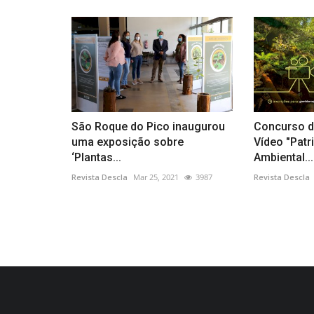
São Roque do Pico inaugurou
Concurso d
uma exposição sobre
Vídeo "Patr
‘Plantas...
Ambiental...
Revista Descla
Mar 25, 2021
3987
Revista Descla