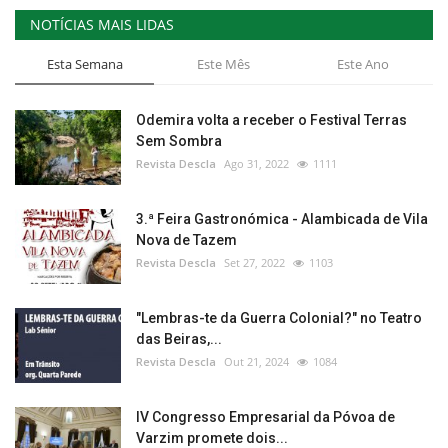
NOTÍCIAS MAIS LIDAS
Esta Semana
Este Mês
Este Ano
Odemira volta a receber o Festival Terras
Sem Sombra
Revista Descla
Ago 31, 2022
1111
3.ª Feira Gastronómica - Alambicada de Vila
Nova de Tazem
Revista Descla
Set 27, 2022
1103
"Lembras-te da Guerra Colonial?" no Teatro
das Beiras,...
Revista Descla
Out 21, 2024
1084
IV Congresso Empresarial da Póvoa de
Varzim promete dois...