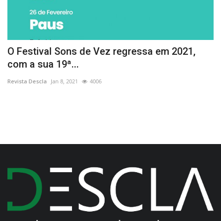
te
O Festival Sons de Vez regressa em 2021,
A
com a sua 19ª...
S
Revista Descla
Jan 8, 2021
4006
Re