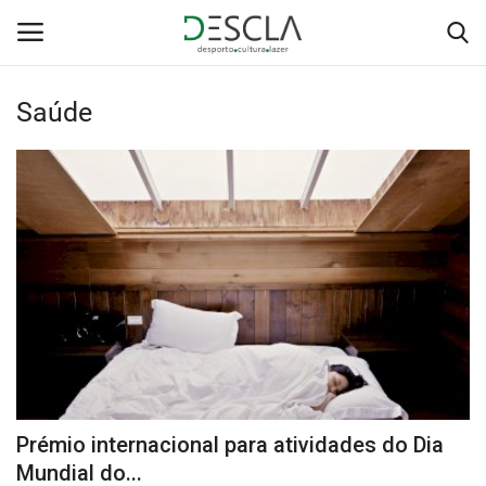
Saúde
Login
Registar
Home
...by Descla
Desporto
Contactos
Sobre Nós
Prémio internacional para atividades do Dia
Educação
Mundial do...