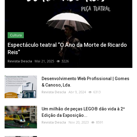
Cultura
Espectáculo teatral “O Ano da Morte de Ricardo
Reis”
Revista Descla
Mai 21, 2025
3226
Desenvolvimento Web Profissional | Gomes
& Canoso, Lda.
Revista Descla
Abr 9, 2024
6313
Um milhão de peças LEGO® dão vida à 2ª
Edição da Exposição...
Revista Descla
Nov 20, 2023
8591