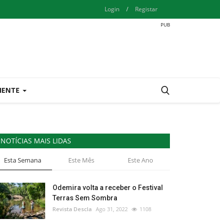
Login
/
Registar
IENTE
NOTÍCIAS MAIS LIDAS
Esta Semana
Este Mês
Este Ano
Odemira volta a receber o Festival
Terras Sem Sombra
Revista Descla
Ago 31, 2022
1108