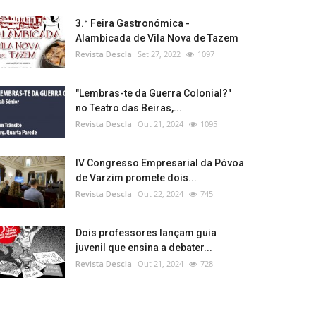
3.ª Feira Gastronómica -
Alambicada de Vila Nova de Tazem
Revista Descla
Set 27, 2022
1097
"Lembras-te da Guerra Colonial?"
no Teatro das Beiras,...
Revista Descla
Out 21, 2024
1095
IV Congresso Empresarial da Póvoa
de Varzim promete dois...
Revista Descla
Out 22, 2024
745
Dois professores lançam guia
juvenil que ensina a debater...
Revista Descla
Out 21, 2024
728