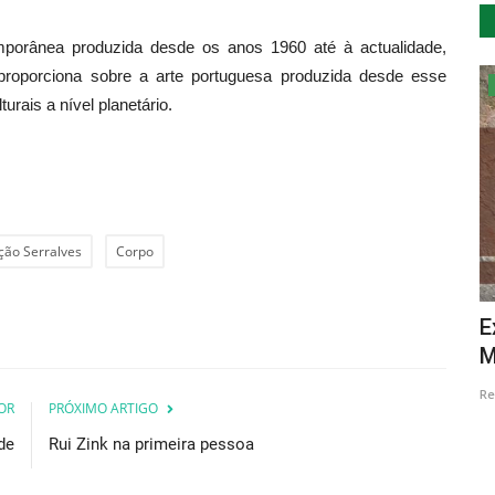
mporânea produzida desde os anos 1960 até à actualidade,
e proporciona sobre a arte portuguesa produzida desde esse
Cultura
urais a nível planetário.
ção Serralves
Corpo
eza e
Cantores celebram cem anos de
E
Amália Rodrigues no TEMPO
M
Revista Descla
Ago 30, 2020
4273
Re
OR
PRÓXIMO ARTIGO
de
Rui Zink na primeira pessoa