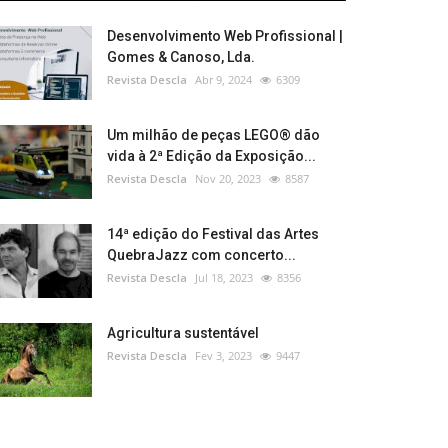
Desenvolvimento Web Profissional |
Gomes & Canoso, Lda.
Revista Descla
Abr 9, 2024
6309
Um milhão de peças LEGO® dão
vida à 2ª Edição da Exposição...
Revista Descla
Nov 20, 2023
8587
14ª edição do Festival das Artes
QuebraJazz com concerto...
Revista Descla
Jul 18, 2023
8356
Agricultura sustentável
Revista Descla
Fev 3, 2023
9447