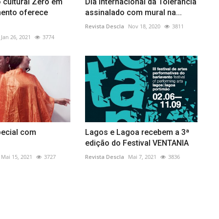
 cultural Zero em
Dia Internacional da Tolerância
ento oferece
assinalado com mural na...
Revista Descla
Nov 18, 2020
3811
Jan 26, 2021
3774
pecial com
Lagos e Lagoa recebem a 3ª
edição do Festival VENTANIA
Mai 15, 2021
3727
Revista Descla
Mai 7, 2021
3836