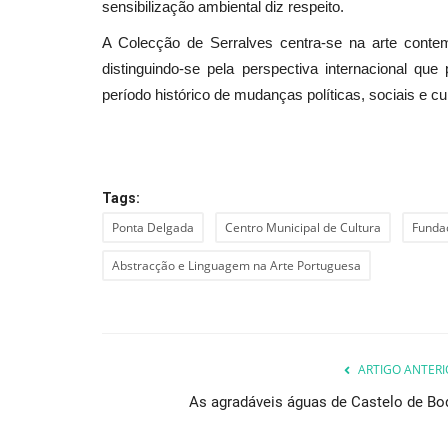
sensibilização ambiental diz respeito.
A Colecção de Serralves centra-se na arte conte
distinguindo-se pela perspectiva internacional qu
Cultura
período histórico de mudanças políticas, sociais e cult
Tags:
Ponta Delgada
Centro Municipal de Cultura
Funda
Abstracção e Linguagem na Arte Portuguesa
A Dimensão de Género na Pobr
Exclusão Social
Revista Descla
Out 31, 2023
2022
ARTIGO ANTERI
As agradáveis águas de Castelo de Bo