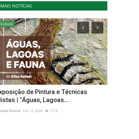
MAIS NOTÍCIAS
Cultura
Cultura
xposição de Pintura e Técnicas
"Falar com
istas | "Águas, Lagoas...
curtas ao C
vista Descla
Fev 12, 2024
1718
Revista Descla
Ju