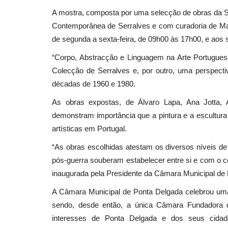
A mostra, composta por uma selecção de obras da S
Contemporânea de Serralves e com curadoria de Mar
de segunda a sexta-feira, de 09h00 às 17h00, e aos 
“Corpo, Abstracção e Linguagem na Arte Portuguesa
Colecção de Serralves e, por outro, uma perspecti
décadas de 1960 e 1980.
As obras expostas, de Álvaro Lapa, Ana Jotta, A
demonstram importância que a pintura e a escultura
artísticas em Portugal.
“As obras escolhidas atestam os diversos níveis de 
pós-guerra souberam estabelecer entre si e com o co
inaugurada pela Presidente da Câmara Municipal de 
A Câmara Municipal de Ponta Delgada celebrou um
sendo, desde então, a única Câmara Fundadora d
interesses de Ponta Delgada e dos seus cida