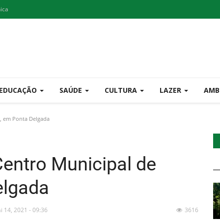
nica
EDUCAÇÃO
SAÚDE
CULTURA
LAZER
AMB
a, em Ponta Delgada
Centro Municipal de
elgada
i 14, 2021 - 09:36
3616