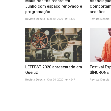
Maus Hábitos reabre em
Associação
Junho com espaço renovado e
Comportam
programação...
sessões...
Revista Descla
Mai 30, 2020
5326
Revista Descla
LEFFEST 2020 apresentado em
Festival Es
Queluz
SÍNCRONE
Revista Descla
Out 24, 2020
4247
Revista Descla