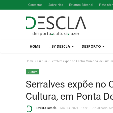
Contactos
Sobre Nós
Estatuto Editorial
Ficha téc
HOME
...BY DESCLA
DESPORTO
Home
Cultura
Serralves expõe no Centro Municipal de Cultur
Cultura
Serralves expõe no 
Cultura, em Ponta D
Revista Descla
Mai 13, 2021 - 16:51
Atualizado: Ma