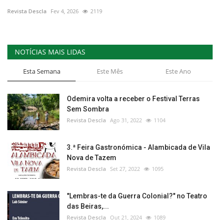
Revista Descla
Fev 4, 2026
2119
Estatuto Editorial
Saúde
NOTÍCIAS MAIS LIDAS
Ficha técnica
Esta Semana
Este Mês
Este Ano
Cultura
Odemira volta a receber o Festival Terras
Sem Sombra
Lazer
Revista Descla
Ago 31, 2022
1104
Ambiente
3.ª Feira Gastronómica - Alambicada de Vila
Nova de Tazem
Revista Descla
Set 27, 2022
1095
"Lembras-te da Guerra Colonial?" no Teatro
das Beiras,...
Revista Descla
Out 21, 2024
1089