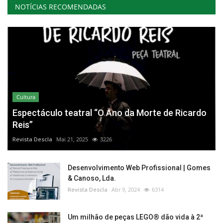
NOTÍCIAS RECOMENDADAS
Cultura
Espectáculo teatral “O Ano da Morte de Ricardo
Reis”
Revista Descla
Mai 21, 2025
3226
Desenvolvimento Web Profissional | Gomes
& Canoso, Lda.
Revista Descla
Abr 9, 2024
6314
Um milhão de peças LEGO® dão vida à 2ª