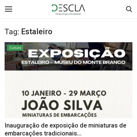
Tag:
Estaleiro
Login
Registar
Cultura
Home
...by Descla
Desporto
Contactos
Sobre Nós
Inauguração de exposição de miniaturas de
Educação
embarcações tradicionais...