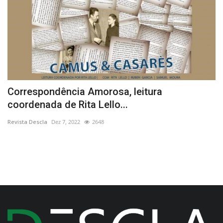
Correspondência Amorosa, leitura
C
coordenada de Rita Lello...
i
Revista Descla
Dez 7, 2022
2648
Re