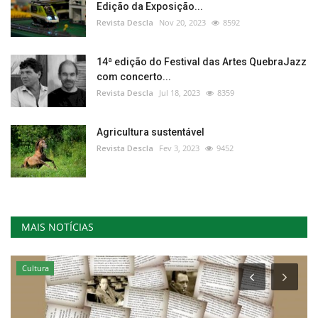
Edição da Exposição...
Revista Descla
Nov 20, 2023
8592
14ª edição do Festival das Artes QuebraJazz
com concerto...
Revista Descla
Jul 18, 2023
8359
Agricultura sustentável
Revista Descla
Fev 3, 2023
9452
MAIS NOTÍCIAS
Cultura