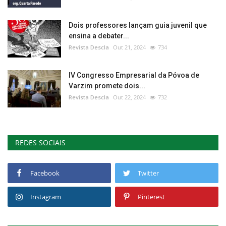
Dois professores lançam guia juvenil que
ensina a debater...
Revista Descla
Out 21, 2024
734
IV Congresso Empresarial da Póvoa de
Varzim promete dois...
Revista Descla
Out 22, 2024
732
REDES SOCIAIS
Facebook
Twitter
Instagram
Pinterest