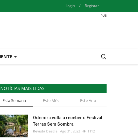
Login
/
Registar
IENTE
NOTÍCIAS MAIS LIDAS
Esta Semana
Este Mês
Este Ano
Odemira volta a receber o Festival
Terras Sem Sombra
Revista Descla
Ago 31, 2022
1112