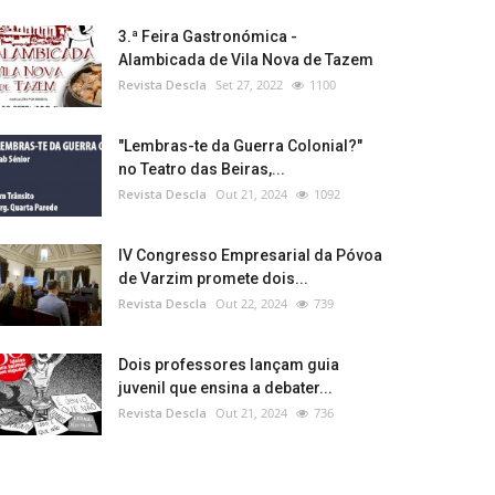
3.ª Feira Gastronómica -
Alambicada de Vila Nova de Tazem
Revista Descla
Set 27, 2022
1100
"Lembras-te da Guerra Colonial?"
no Teatro das Beiras,...
Revista Descla
Out 21, 2024
1092
IV Congresso Empresarial da Póvoa
de Varzim promete dois...
Revista Descla
Out 22, 2024
739
Dois professores lançam guia
juvenil que ensina a debater...
Revista Descla
Out 21, 2024
736