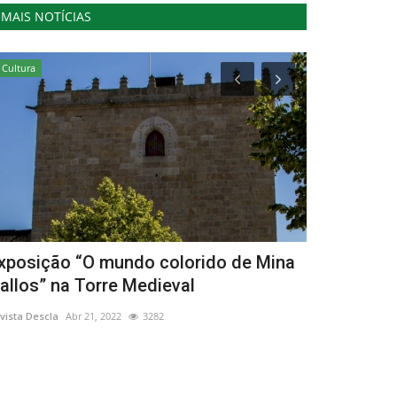
MAIS NOTÍCIAS
Cultura
Cultura
xposição “O mundo colorido de Mina
Festival In
allos” na Torre Medieval
continua a 
vista Descla
Abr 21, 2022
3282
Revista Descla
Ju