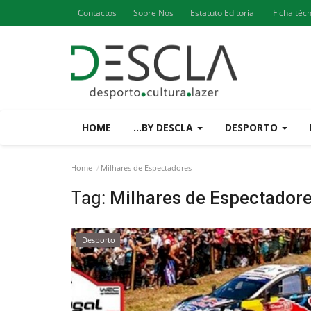
Contactos
Sobre Nós
Estatuto Editorial
Ficha téc
HOME
...BY DESCLA
DESPORTO
Home
Milhares de Espectadores
Tag:
Milhares de Espectador
Desporto