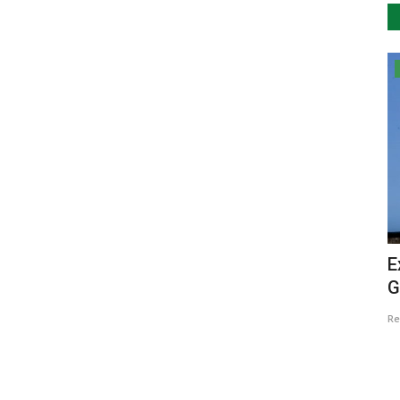
Cultura
o do
‘Bem-Vinda Sejas, Amália’ em
E
.
exposição em Proença-a-Nova
G
Revista Descla
Nov 27, 2021
3307
Re