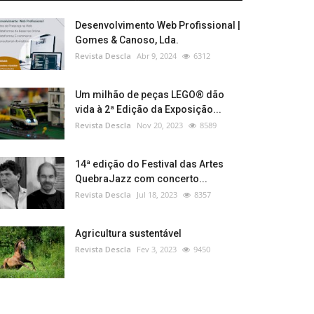
Desenvolvimento Web Profissional |
Gomes & Canoso, Lda.
Revista Descla
Abr 9, 2024
6312
Um milhão de peças LEGO® dão
vida à 2ª Edição da Exposição...
Revista Descla
Nov 20, 2023
8589
14ª edição do Festival das Artes
QuebraJazz com concerto...
Revista Descla
Jul 18, 2023
8357
Agricultura sustentável
Revista Descla
Fev 3, 2023
9450