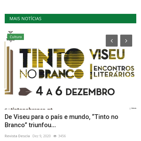
MAIS NOTÍCIAS
Cultura
ra
De Viseu para o país e mundo, “Tinto no
B
Branco” triunfou...
r
Revista Descla
Dez 9, 2020
3456
Re