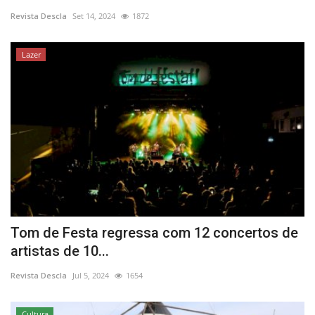
Revista Descla
Set 14, 2024
1872
Estatuto Editorial
Lazer
Saúde
Ficha técnica
Cultura
Lazer
Ambiente
Tom de Festa regressa com 12 concertos de
artistas de 10...
Revista Descla
Jul 5, 2024
1654
Cultura