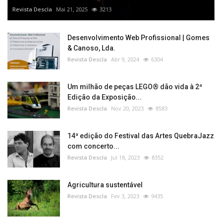
Revista Descla
Mai 21, 2025
3213
Desenvolvimento Web Profissional | Gomes
& Canoso, Lda.
Revista Descla
Abr 9, 2024
6304
Um milhão de peças LEGO® dão vida à 2ª
Edição da Exposição...
Revista Descla
Nov 20, 2023
8583
14ª edição do Festival das Artes QuebraJazz
com concerto...
Revista Descla
Jul 18, 2023
8352
Agricultura sustentável
Revista Descla
Fev 3, 2023
9435