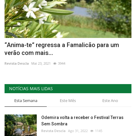
“Anima-te” regressa a Famalicão para um
verão com mais...
Revista Descla
Mai 23, 2021
3944
NOTÍCIAS MAIS LIDAS
Esta Semana
Este Mês
Este Ano
Odemira volta a receber o Festival Terras
Sem Sombra
Revista Descla
Ago 31, 2022
1145