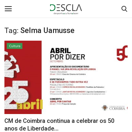
Tag:
Selma Uamusse
Login
Registar
Cultura
Home
...by Descla
Desporto
Contactos
Sobre Nós
CM de Coimbra continua a celebrar os 50
Educação
anos de Liberdade...