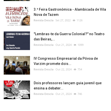
3.ª Feira Gastronómica - Alambicada de Vila
Nova de Tazem
Revista Descla
Set 27, 2022
1126
"Lembras-te da Guerra Colonial?" no Teatro
das Beiras,...
Revista Descla
Out 21, 2024
1099
IV Congresso Empresarial da Póvoa de
Varzim promete dois...
Revista Descla
Out 22, 2024
754
Dois professores lançam guia juvenil que
ensina a debater...
Revista Descla
Out 21, 2024
746