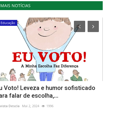
MAIS NOTÍCIAS
Educação
Desporto
u Voto! Leveza e humor sofisticado
5 minutos 
ara falar de escolha,...
Teresa Bonv
vista Descla
Mai 2, 2024
1996
Revista Descla
Se