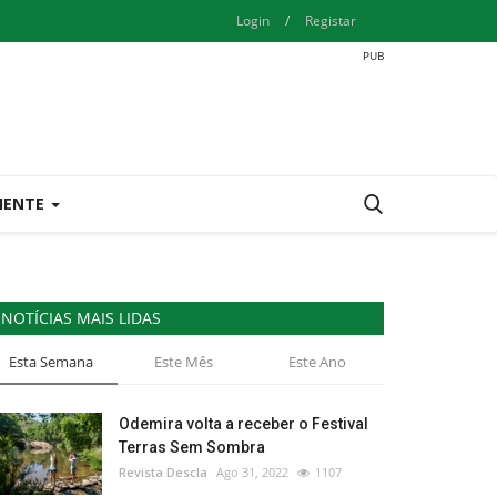
Login
/
Registar
IENTE
NOTÍCIAS MAIS LIDAS
Esta Semana
Este Mês
Este Ano
Odemira volta a receber o Festival
Terras Sem Sombra
Revista Descla
Ago 31, 2022
1107