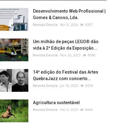
Desenvolvimento Web Profissional |
Gomes & Canoso, Lda.
Revista Descla
Abr 9, 2024
6307
Um milhão de peças LEGO® dão
vida à 2ª Edição da Exposição...
Revista Descla
Nov 20, 2023
8586
14ª edição do Festival das Artes
QuebraJazz com concerto...
Revista Descla
Jul 18, 2023
8354
Agricultura sustentável
Revista Descla
Fev 3, 2023
9444