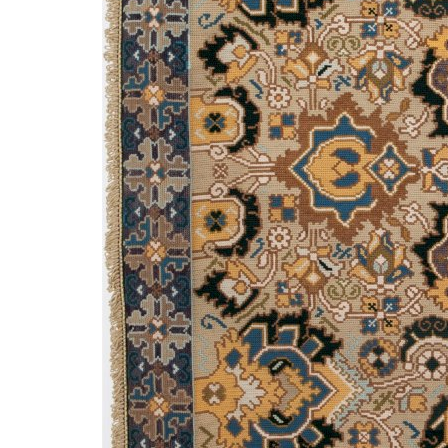
Desporto
Federação Portuguesa de Surf 
Quase Duas Centenas...
Revista Descla
Out 4, 2021
3461