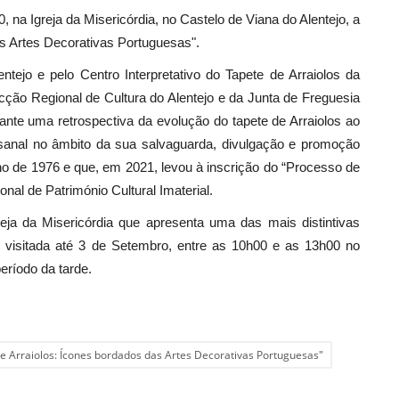
 na Igreja da Misericórdia, no Castelo de Viana do Alentejo, a
as Artes Decorativas Portuguesas".
tejo e pelo Centro Interpretativo do Tapete de Arraiolos da
cção Regional de Cultura do Alentejo e da Junta de Freguesia
tante uma retrospectiva da evolução do tapete de Arraiolos ao
sanal no âmbito da sua salvaguarda, divulgação e promoção
no de 1976 e que, em 2021, levou à inscrição do “Processo de
nal de Património Cultural Imaterial.
reja da Misericórdia que apresenta uma das mais distintivas
er visitada até 3 de Setembro, entre as 10h00 e as 13h00 no
eríodo da tarde.
e Arraiolos: Ícones bordados das Artes Decorativas Portuguesas"