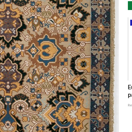
Cultura
Mobiliza
“O Pássaro Escritor”: Figo Lampo
E
apresenta concerto poético...
p
Revista Descla
Mar 15, 2023
2149
Re