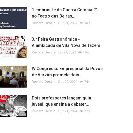
"Lembras-te da Guerra Colonial?"
no Teatro das Beiras,...
Revista Descla
Out 21, 2024
1099
3.ª Feira Gastronómica -
Alambicada de Vila Nova de Tazem
Revista Descla
Set 27, 2022
1093
IV Congresso Empresarial da Póvoa
de Varzim promete dois...
Revista Descla
Out 22, 2024
744
Dois professores lançam guia
juvenil que ensina a debater...
Revista Descla
Out 21, 2024
729