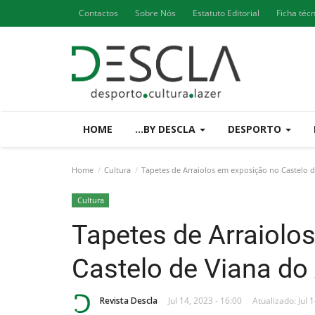
Contactos
Sobre Nós
Estatuto Editorial
Ficha téc
HOME
...BY DESCLA
DESPORTO
Home
Cultura
Tapetes de Arraiolos em exposição no Castelo d
Cultura
Tapetes de Arraiolo
Castelo de Viana do 
Revista Descla
Jul 14, 2023 - 16:00
Atualizado: Jul 