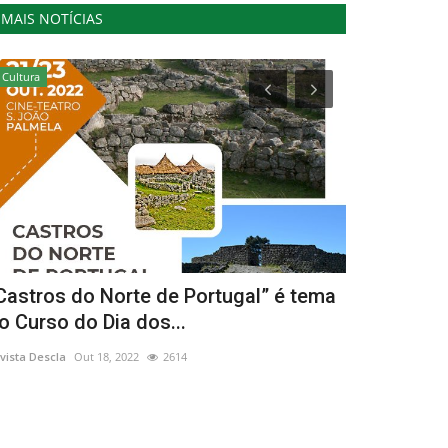
MAIS NOTÍCIAS
Cultura
Desporto
Castros do Norte de Portugal” é tema
Caio Silva 
o Curso do Dia dos...
2001/Palác
vista Descla
Out 18, 2022
2614
Revista Descla
No