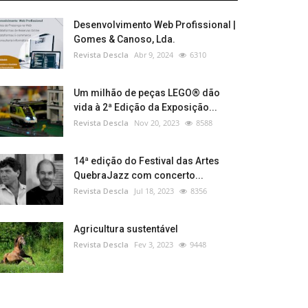
Desenvolvimento Web Profissional |
Gomes & Canoso, Lda.
Revista Descla
Abr 9, 2024
6310
Um milhão de peças LEGO® dão
vida à 2ª Edição da Exposição...
Revista Descla
Nov 20, 2023
8588
14ª edição do Festival das Artes
QuebraJazz com concerto...
Revista Descla
Jul 18, 2023
8356
Agricultura sustentável
Revista Descla
Fev 3, 2023
9448