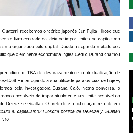
e Guattari, recebemos o teórico japonês Jun Fujita Hirose que
cente livro centrado na ideia de impor limites ao capitalismo
lismo organizado pelo capital. Desde a segunda metade dos
uilo que o eminente economista inglês Cédric Durand chamou
reendido no TBA de desbravamento e contextualização de
pós-1968 – interrogando a sua utilidade para os dias de hoje –,
rada pela investigadora Susana Caló. Nesta conversa, o
os modos possíveis de impor atualmente um limite possível ao
a de Deleuze e Guattari. O pretexto é a publicação recente em
uto al capitalismo? Filosofía política de Deleuze y Guattari
livro: