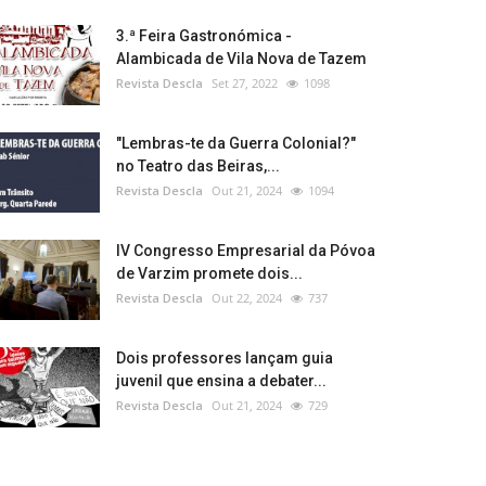
3.ª Feira Gastronómica -
Alambicada de Vila Nova de Tazem
Revista Descla
Set 27, 2022
1098
"Lembras-te da Guerra Colonial?"
no Teatro das Beiras,...
Revista Descla
Out 21, 2024
1094
IV Congresso Empresarial da Póvoa
de Varzim promete dois...
Revista Descla
Out 22, 2024
737
Dois professores lançam guia
juvenil que ensina a debater...
Revista Descla
Out 21, 2024
729