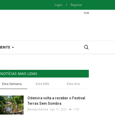
Login
/
Registar
IENTE
NOTÍCIAS MAIS LIDAS
Esta Semana
Este Mês
Este Ano
Odemira volta a receber o Festival
Terras Sem Sombra
Revista Descla
Ago 31, 2022
1109