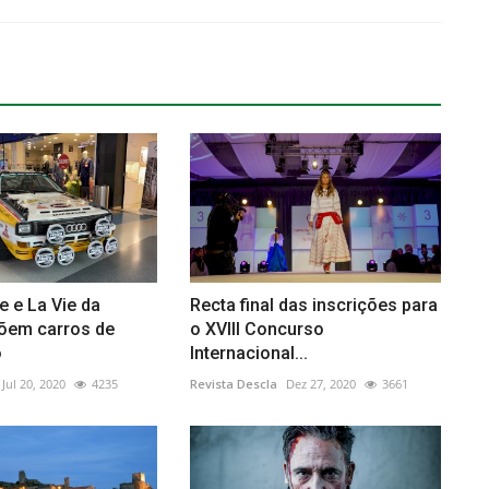
e e La Vie da
Recta final das inscrições para
õem carros de
o XVIII Concurso
o
Internacional...
Jul 20, 2020
4235
Revista Descla
Dez 27, 2020
3661