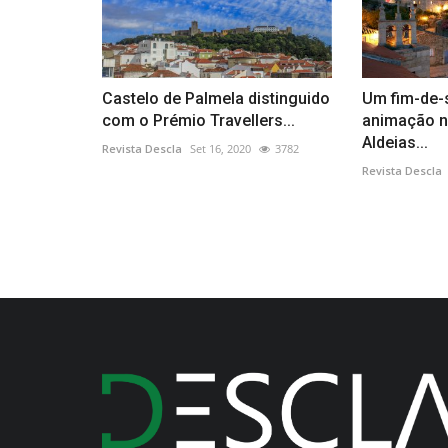
Castelo de Palmela distinguido
Um fim-de-
com o Prémio Travellers...
animação n
Aldeias...
Revista Descla
Set 16, 2020
3782
Revista Descla