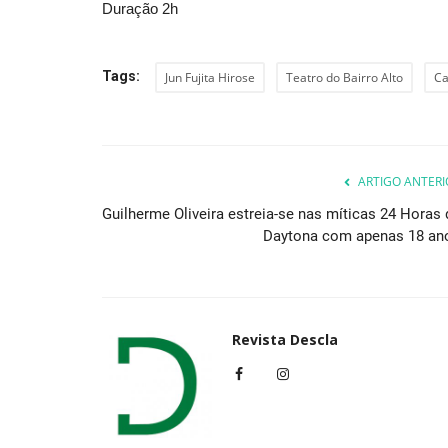
Duração 2h
Tags:
Jun Fujita Hirose
Teatro do Bairro Alto
Ca
Cultura
ARTIGO ANTERI
Guilherme Oliveira estreia-se nas míticas 24 Horas 
Daytona com apenas 18 an
Inscrições para participação n
Mercado Galaico-Romano...
Revista Descla
Revista Descla
Jun 14, 2023
3397