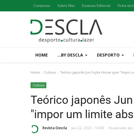
Contactos
Sobre Nós
Estatuto Editorial
Ficha téc
HOME
...BY DESCLA
DESPORTO
Home
Cultura
Teórico japonês Jun Fujita Hirose quer "impor u
Cultura
Teórico japonês Jun 
"impor um limite abs
Revista Descla
Jan 22, 2023 - 14:00
Atualizado: Jan