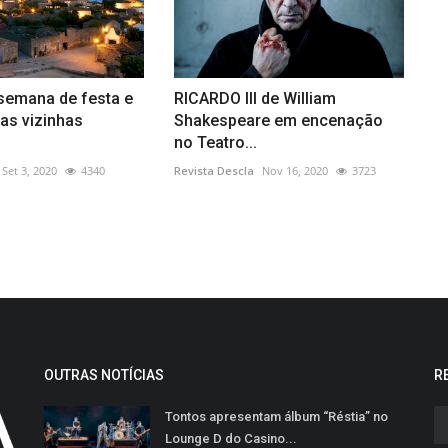
semana de festa e
RICARDO III de William
as vizinhas
Shakespeare em encenação
no Teatro...
Set 3, 2020
4340
Revista Descla
Nov 16, 2020
3723
OUTRAS NOTÍCIAS
R
Tontos apresentam álbum “Réstia” no
Lounge D do Casino...