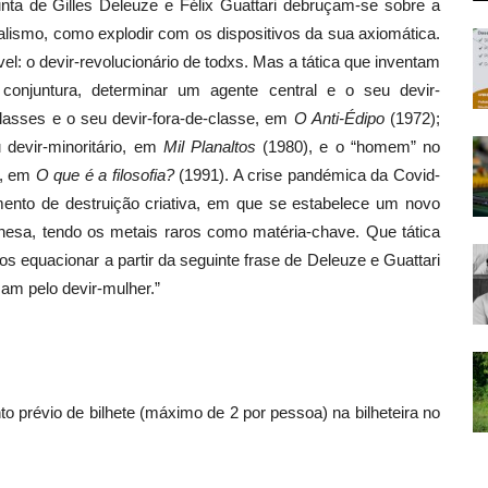
junta de Gilles Deleuze e Félix Guattari debruçam-se sobre a
lismo, como explodir com os dispositivos da sua axiomática.
el: o devir-revolucionário de todxs. Mas a tática que inventam
conjuntura, determinar um agente central e o seu devir-
 classes e o seu devir-fora-de-classe, em
O Anti-Édipo
(1972);
 devir-minoritário, em
Mil Planaltos
(1980), e o “homem” no
l, em
O que é a filosofia?
(1991). A crise pandémica da Covid-
omento de destruição criativa, em que se estabelece um novo
nesa, tendo os metais raros como matéria-chave. Que tática
 equacionar a partir da seguinte frase de Deleuze e Guattari
am pelo devir-mulher.”
to prévio de bilhete (máximo de 2 por pessoa) na bilheteira no