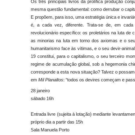
Os três principais livros da prolífica produção con
mesma questão fundamental: como derrubar o capita
E propõem, para isso, uma estratégia única e invariáv
é, a cada vez, diferente. Trata-se de, em cada 
revolucionário específico: os proletários na luta de
as minorias na luta em torno dos axiomas e o seu
humanitarismo face às vítimas, e o seu devir-anima
19 constitui, para o capitalismo, o seu terceiro m
regime de acumulação global, sob a hegemonia chi
corresponde a esta nova situação? Talvez o possamos
em
Mil Planaltos
: “todos os devires começam e pass
28 janeiro
sábado 16h
Entrada livre (sujeita à lotação) mediante levantamen
próprio dia a partir das 15h
Sala Manuela Porto