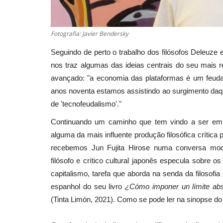
Fotografia: Javier Bendersky
Seguindo de perto o trabalho dos filósofos Deleuze 
nos traz algumas das ideias centrais do seu mais re
avançado: "a economia das plataformas é um feuda
anos noventa estamos assistindo ao surgimento daq
de 'tecnofeudalismo'."
Continuando um caminho que tem vindo a ser emp
alguma da mais influente produção filosófica crítica 
recebemos Jun Fujita Hirose numa conversa mode
filósofo e crítico cultural japonês especula sobre 
capitalismo, tarefa que aborda na senda da filosofi
espanhol do seu livro
¿Cómo imponer un límite absol
(Tinta Limón, 2021). Como se pode ler na sinopse do 