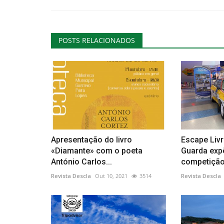
POSTS RELACIONADOS
Apresentação do livro
Escape Livr
«Diamante» com o poeta
Guarda exp
António Carlos...
competiçã
Revista Descla
Out 10, 2021
3514
Revista Descla