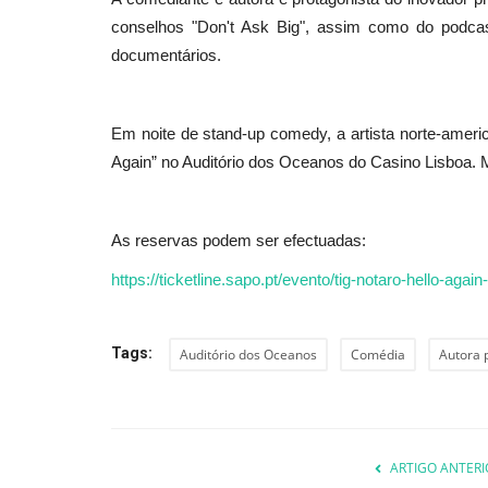
conselhos "Don't Ask Big", assim como do podcas
documentários.
Lazer
Em noite de stand-up comedy, a artista norte-americ
Again” no Auditório dos Oceanos do Casino Lisboa. 
As reservas podem ser efectuadas:
https://ticketline.sapo.pt/evento/tig-notaro-hello-agai
World Travel Awards elege Ca
Wellness Resort como...
Tags:
Auditório dos Oceanos
Comédia
Autora 
Revista Descla
Out 25, 2021
3125
ARTIGO ANTERI