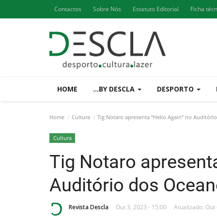
Contactos
Sobre Nós
Estatuto Editorial
Ficha téc
HOME
...BY DESCLA
DESPORTO
Home
Cultura
Tig Notaro apresenta “Hello Again” no Auditóri
Cultura
Tig Notaro apresenta
Auditório dos Ocean
Revista Descla
Out 3, 2023 - 15:00
Atualizado: Out 