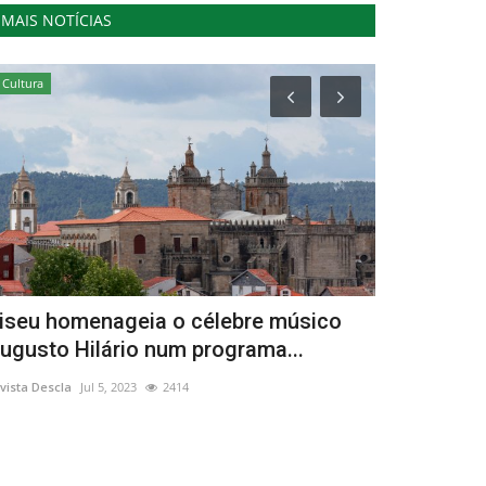
MAIS NOTÍCIAS
Cultura
Cultura
iseu homenageia o célebre músico
Festival ce
ugusto Hilário num programa...
Revista Descla
Se
vista Descla
Jul 5, 2023
2414