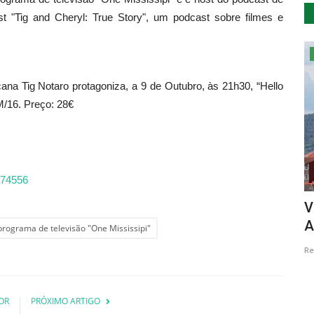
t "Tig and Cheryl: True Story", um podcast sobre filmes e
Educação
ana Tig Notaro protagoniza, a 9 de Outubro, às 21h30, “Hello
M/16. Preço: 28€
n-74556
scade
Palmela | “Formação para a
V
Comunidade”
A
programa de televisão "One Mississipi"
Revista Descla
Jan 15, 2024
2237
Re
OR
PRÓXIMO ARTIGO