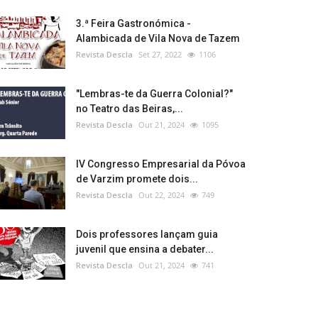
3.ª Feira Gastronómica -
Alambicada de Vila Nova de Tazem
Revista Descla
Set 27, 2022
1106
"Lembras-te da Guerra Colonial?"
no Teatro das Beiras,...
Revista Descla
Out 21, 2024
1095
IV Congresso Empresarial da Póvoa
de Varzim promete dois...
Revista Descla
Out 22, 2024
749
Dois professores lançam guia
juvenil que ensina a debater...
Revista Descla
Out 21, 2024
741