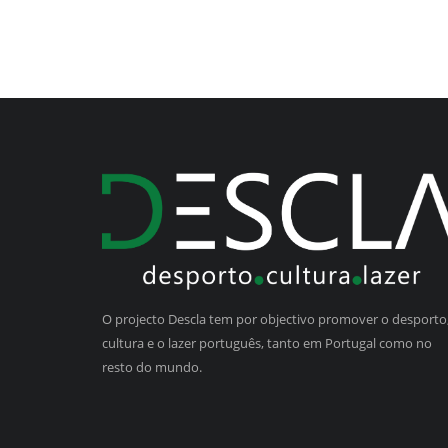
O projecto Descla tem por objectivo promover o desporto,
cultura e o lazer português, tanto em Portugal como no
resto do mundo.