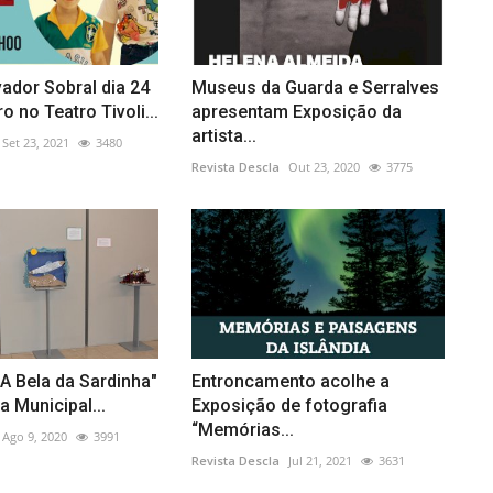
vador Sobral dia 24
Museus da Guarda e Serralves
 no Teatro Tivoli...
apresentam Exposição da
artista...
Set 23, 2021
3480
Revista Descla
Out 23, 2020
3775
A Bela da Sardinha"
Entroncamento acolhe a
a Municipal...
Exposição de fotografia
“Memórias...
Ago 9, 2020
3991
Revista Descla
Jul 21, 2021
3631