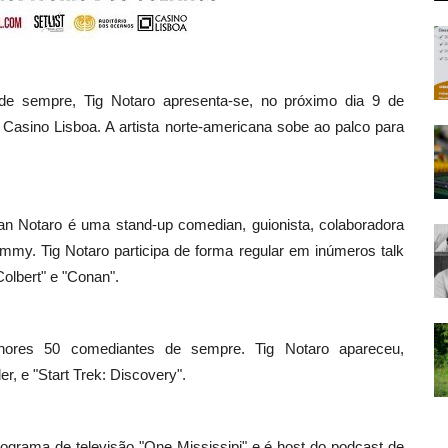
e sempre, Tig Notaro apresenta-se, no próximo dia 9 de
Casino Lisboa. A artista norte-americana sobe ao palco para
han Notaro é uma stand-up comedian, guionista, colaboradora
y. Tig Notaro participa de forma regular em inúmeros talk
olbert" e "Conan".
ores 50 comediantes de sempre. Tig Notaro apareceu,
, e "Start Trek: Discovery".
rograma de televisão "One Mississipi" e é host do podcast de