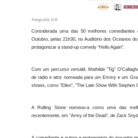
Fotografia: D.R.
Considerada uma das 50 melhores comediantes d
Outubro, pelas 21h30, no Auditório dos Oceanos do 
protagonizar a stand-up comedy “Hello Again”.
Com um percurso versátil, Mathilde "Tig" O'Callag
de rádio e atriz nomeada para um Emmy e um Gramm
shows, como "Ellen", "The Late Show With Stephen C
A Rolling Stone nomeou-a como uma das melh
recentemente, em "Army of the Dead", de Zack Snyder
A comediante é autora e protagonista do inovador p