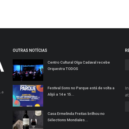
OUTRAS NOTÍCIAS
R
Centro Cultural Olga Cadaval recebe
Orquestra TODOS
In
Festival Sons no Parque está de volta a
 a
Alijó a 14 e 15...
a
Casa Ermelinda Freitas brilhou no
Sélections Mondiales...