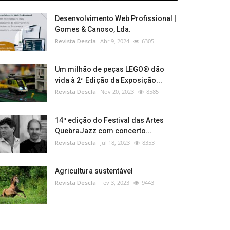
Desenvolvimento Web Profissional |
Gomes & Canoso, Lda.
Revista Descla
Abr 9, 2024
6305
Um milhão de peças LEGO® dão
vida à 2ª Edição da Exposição...
Revista Descla
Nov 20, 2023
8585
14ª edição do Festival das Artes
QuebraJazz com concerto...
Revista Descla
Jul 18, 2023
8353
Agricultura sustentável
Revista Descla
Fev 3, 2023
9443