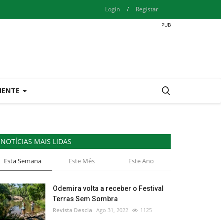
Login
/
Registar
IENTE
NOTÍCIAS MAIS LIDAS
Esta Semana
Este Mês
Este Ano
Odemira volta a receber o Festival
Terras Sem Sombra
Revista Descla
Ago 31, 2022
1125