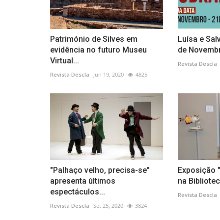
Património de Silves em
Luísa e Sal
evidência no futuro Museu
de Novembro
Virtual...
Revista Descla
Revista Descla
Jun 19, 2020
4825
"Palhaço velho, precisa-se"
Exposição "
apresenta últimos
na Bibliotec
espectáculos...
Revista Descla
Revista Descla
Set 25, 2020
3824