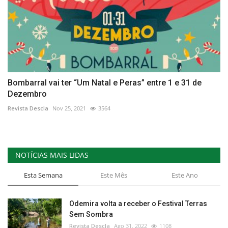
Bombarral vai ter “Um Natal e Peras” entre 1 e 31 de
Dezembro
Revista Descla
Nov 25, 2021
3564
NOTÍCIAS MAIS LIDAS
Esta Semana
Este Mês
Este Ano
Odemira volta a receber o Festival Terras
Sem Sombra
Revista Descla
Ago 31, 2022
1108