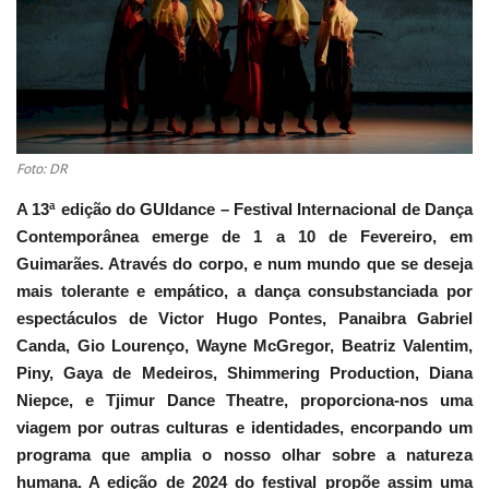
Estatuto Editorial
Saúde
Ficha técnica
Foto: DR
Cultura
A 13ª edição do GUIdance – Festival Internacional de Dança
Contemporânea emerge de 1 a 10 de Fevereiro, em
Lazer
Guimarães. Através do corpo, e num mundo que se deseja
mais tolerante e empático, a dança consubstanciada por
Ambiente
espectáculos de Victor Hugo Pontes, Panaibra Gabriel
Canda, Gio Lourenço, Wayne McGregor, Beatriz Valentim,
Piny, Gaya de Medeiros, Shimmering Production, Diana
Niepce, e Tjimur Dance Theatre, proporciona-nos uma
viagem por outras culturas e identidades, encorpando um
programa que amplia o nosso olhar sobre a natureza
humana. A edição de 2024 do festival propõe assim uma