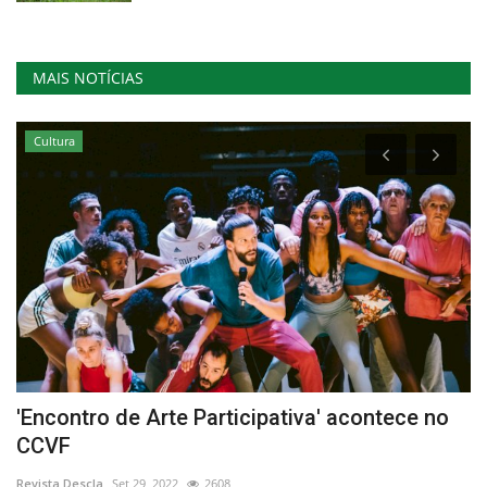
MAIS NOTÍCIAS
Cultura
'Encontro de Arte Participativa' acontece no
O
CCVF
r
Revista Descla
Set 29, 2022
2608
Re