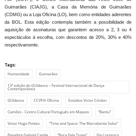
Guimarães (CIAJG), a Casa da Memória de Guimarães
(CDMG) ou a Loja Oficina (LO), bem como entidades aderentes
da BOL. Esta edição contempla também a possibilidade de
aquisição de assinaturas que garantem acesso a 2, 3 ou 4
espectáculos à escolha, com descontos de 20%, 30% e 40%
respectivamente.
Tags:
Humanidade
Guimarães
13ª edição do GUIdance – Festival Internacional de Dança
Contemporânea
GUIdance
CCVF/A Oficina
Estúdios Victor Córdon
Camões - Centro Cultural Português em Maputo
“Bantu”
Victor Hugo Pontes
“Time and Space: The Marrabenta Solos"
Panaibra Gabriel Canda
“Boca Fala Tropa”
Gio Lourenço