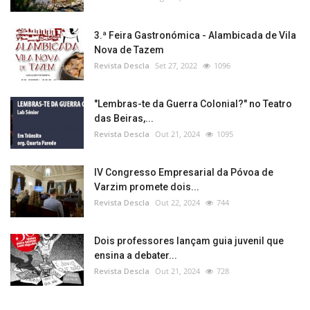
3.ª Feira Gastronómica - Alambicada de Vila
Nova de Tazem
Revista Descla
Set 27, 2022
1096
"Lembras-te da Guerra Colonial?" no Teatro
das Beiras,...
Revista Descla
Out 21, 2024
1095
IV Congresso Empresarial da Póvoa de
Varzim promete dois...
Revista Descla
Out 22, 2024
744
Dois professores lançam guia juvenil que
ensina a debater...
Revista Descla
Out 21, 2024
728