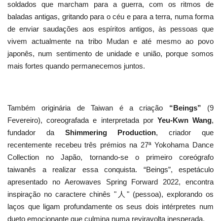
soldados que marcham para a guerra, com os ritmos de
baladas antigas, gritando para o céu e para a terra, numa forma
de enviar saudações aos espíritos antigos, às pessoas que
vivem actualmente na tribo Mudan e até mesmo ao povo
japonês, num sentimento de unidade e união, porque somos
mais fortes quando permanecemos juntos.
Também originária de Taiwan é a criação
“Beings”
(9
Fevereiro), coreografada e interpretada por
Yeu-Kwn Wang
,
fundador da
Shimmering Production
, criador que
recentemente recebeu três prémios na 27ª Yokohama Dance
Collection no Japão, tornando-se o primeiro coreógrafo
taiwanês a realizar essa conquista. “Beings”, espetáculo
apresentado no Aerowaves Spring Forward 2022, encontra
inspiração no caractere chinês "人" (pessoa), explorando os
laços que ligam profundamente os seus dois intérpretes num
dueto emocionante que culmina numa reviravolta inesperada.