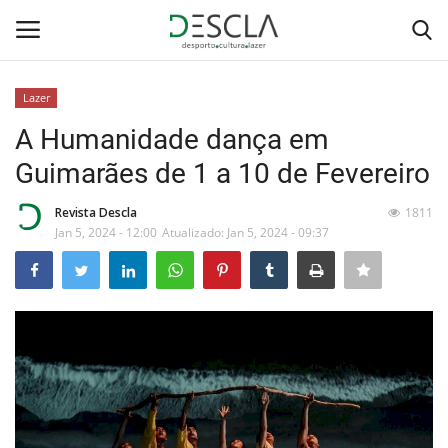
Lazer
Login
Registar
A Humanidade dança em
Guimarães de 1 a 10 de Fevereiro
Home
Revista Descla
1811
...by Descla
Jan 5, 2024 - 12:00
Atualizado: Jan 5, 2024 - 09:37
Desporto
Contactos
Sobre Nós
Educação