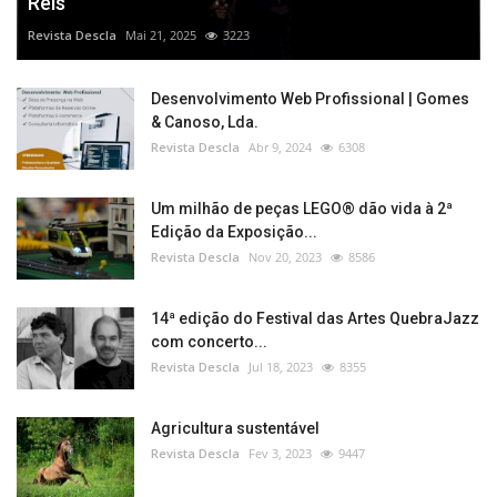
Reis”
Revista Descla
Mai 21, 2025
3223
Desenvolvimento Web Profissional | Gomes
& Canoso, Lda.
Revista Descla
Abr 9, 2024
6308
Um milhão de peças LEGO® dão vida à 2ª
Edição da Exposição...
Revista Descla
Nov 20, 2023
8586
14ª edição do Festival das Artes QuebraJazz
com concerto...
Revista Descla
Jul 18, 2023
8355
Agricultura sustentável
Revista Descla
Fev 3, 2023
9447