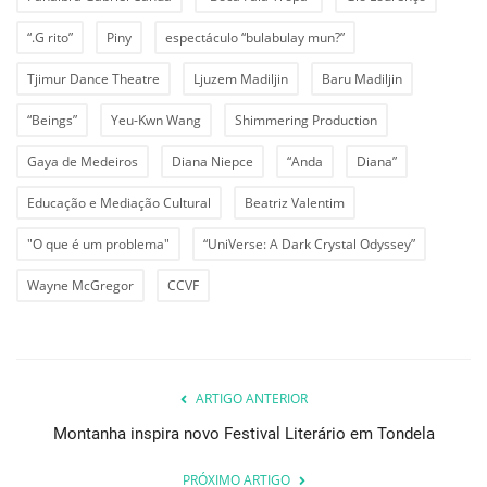
“.G rito”
Piny
espectáculo “bulabulay mun?”
Tjimur Dance Theatre
Ljuzem Madiljin
Baru Madiljin
“Beings”
Yeu-Kwn Wang
Shimmering Production
Gaya de Medeiros
Diana Niepce
“Anda
Diana”
Educação e Mediação Cultural
Beatriz Valentim
"O que é um problema"
“UniVerse: A Dark Crystal Odyssey”
Wayne McGregor
CCVF
ARTIGO ANTERIOR
Montanha inspira novo Festival Literário em Tondela
PRÓXIMO ARTIGO