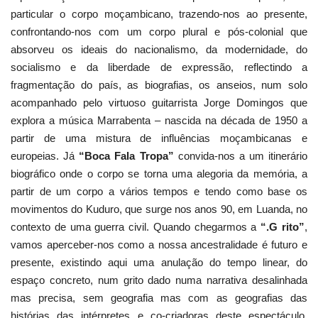
particular o corpo moçambicano, trazendo-nos ao presente,
confrontando-nos com um corpo plural e pós-colonial que
absorveu os ideais do nacionalismo, da modernidade, do
socialismo e da liberdade de expressão, reflectindo a
fragmentação do país, as biografias, os anseios, num solo
acompanhado pelo virtuoso guitarrista Jorge Domingos que
explora a música Marrabenta – nascida na década de 1950 a
partir de uma mistura de influências moçambicanas e
europeias. Já
“Boca Fala Tropa”
convida-nos a um itinerário
biográfico onde o corpo se torna uma alegoria da memória, a
partir de um corpo a vários tempos e tendo como base os
movimentos do Kuduro, que surge nos anos 90, em Luanda, no
contexto de uma guerra civil. Quando chegarmos a
“.G rito”
,
vamos aperceber-nos como a nossa ancestralidade é futuro e
presente, existindo aqui uma anulação do tempo linear, do
espaço concreto, num grito dado numa narrativa desalinhada
mas precisa, sem geografia mas com as geografias das
histórias das intérpretes e co-criadoras deste espectáculo,