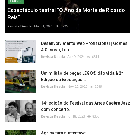
Cultura
Espectáculo teatral “O Ano da Morte de Ricardo
Reis”
Revista Descla
Mai 21, 2025
3225
Desenvolvimento Web Profissional | Gomes
& Canoso, Lda.
Revista Descla
Abr 9, 2024
6311
Um milhão de peças LEGO® dão vida à 2ª
Edição da Exposição...
Revista Descla
Nov 20, 2023
8589
14ª edição do Festival das Artes QuebraJazz
com concerto...
Revista Descla
Jul 18, 2023
8357
Agricultura sustentável