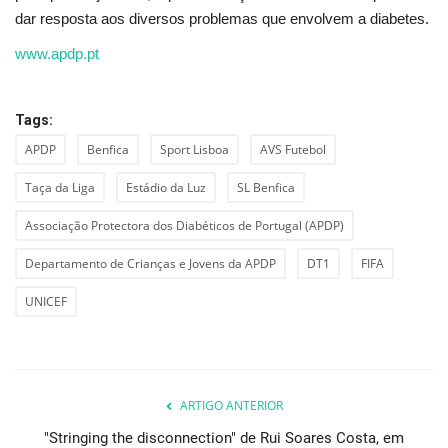
dar resposta aos diversos problemas que envolvem a diabetes.
www.apdp.pt
Tags:
APDP
Benfica
Sport Lisboa
AVS Futebol
Taça da Liga
Estádio da Luz
SL Benfica
Associação Protectora dos Diabéticos de Portugal (APDP)
Departamento de Crianças e Jovens da APDP
DT1
FIFA
UNICEF
ARTIGO ANTERIOR
"Stringing the disconnection" de Rui Soares Costa, em