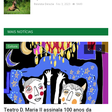
Revista Descla
Fev 3, 2023
9449
MAIS NOTÍCIAS
Cultura
Teatro D. Maria II assinala 100 anos da
H