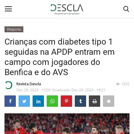
Desporto
Login
Registar
Crianças com diabetes tipo 1
seguidas na APDP entram em
Home
campo com jogadores do
...by Descla
Benfica e do AVS
Desporto
Revista Descla
1932
Dez 29, 2023 - 13:00
Atualizado: Dez 28, 2023 - 18:21
Contactos
Sobre Nós
Educação