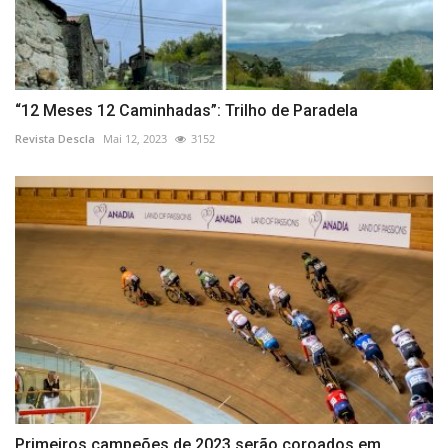
“12 Meses 12 Caminhadas”: Trilho de Paradela
Revista Descla
Mai 12, 2023
3152
Primeiros campeões de 2023 serão coroados em