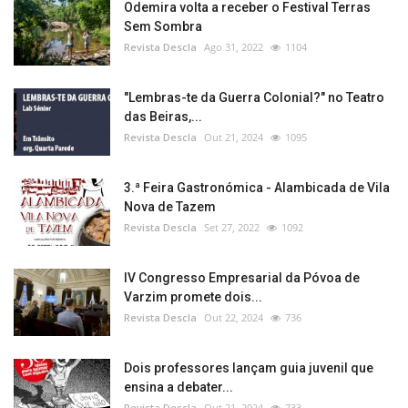
Odemira volta a receber o Festival Terras
Sem Sombra
Revista Descla
Ago 31, 2022
1104
"Lembras-te da Guerra Colonial?" no Teatro
das Beiras,...
Revista Descla
Out 21, 2024
1095
3.ª Feira Gastronómica - Alambicada de Vila
Nova de Tazem
Revista Descla
Set 27, 2022
1092
IV Congresso Empresarial da Póvoa de
Varzim promete dois...
Revista Descla
Out 22, 2024
736
Dois professores lançam guia juvenil que
ensina a debater...
Revista Descla
Out 21, 2024
733