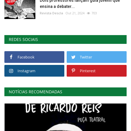
Dois professores lançam guia juvenil que
ensina a debater...
Revista Descla
Out 21, 2024
703
REDES SOCIAIS
Facebook
Twitter
Instagram
Pinterest
NOTÍCIAS RECOMENDADAS