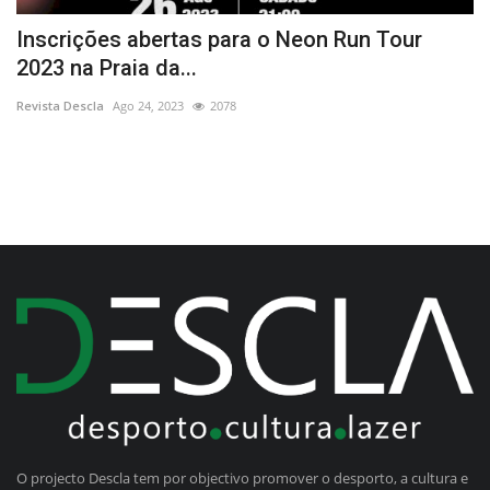
Inscrições abertas para o Neon Run Tour
J
2023 na Praia da...
s
Revista Descla
Ago 24, 2023
2078
Re
O projecto Descla tem por objectivo promover o desporto, a cultura e