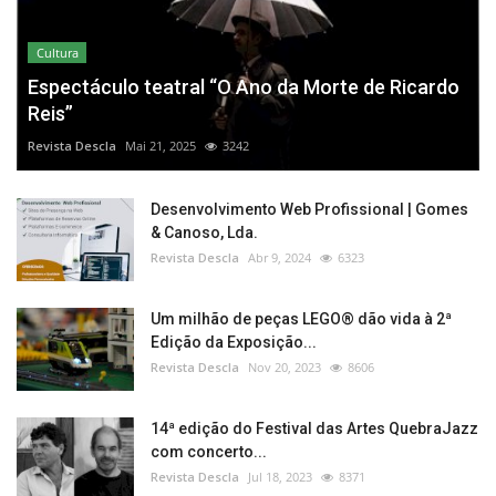
Cultura
Espectáculo teatral “O Ano da Morte de Ricardo
Reis”
Revista Descla
Mai 21, 2025
3242
Desenvolvimento Web Profissional | Gomes
& Canoso, Lda.
Revista Descla
Abr 9, 2024
6323
Um milhão de peças LEGO® dão vida à 2ª
Edição da Exposição...
Revista Descla
Nov 20, 2023
8606
14ª edição do Festival das Artes QuebraJazz
com concerto...
Revista Descla
Jul 18, 2023
8371