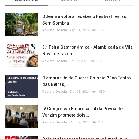
Odemira volta a receber o Festival Terras
Sem Sombra
Revista Descla
Ago 31, 2022
1131
3.ª Feira Gastronómica - Alambicada de Vila
Nova de Tazem
Revista Descla
Set 27, 2022
1120
"Lembras-te da Guerra Colonial?" no Teatro
das Beiras,...
Revista Descla
Out 21, 2024
1059
IV Congresso Empresarial da Póvoa de
Varzim promete dois...
Revista Descla
Out 22, 2024
718