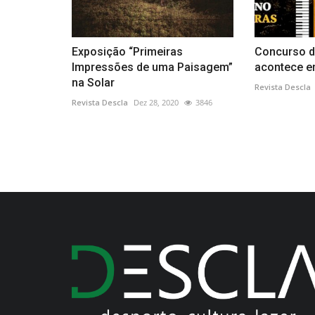
Exposição “Primeiras
Concurso d
Impressões de uma Paisagem”
acontece e
na Solar
Revista Descla
Revista Descla
Dez 28, 2020
3846