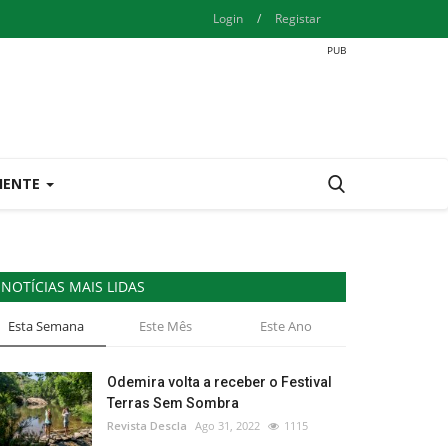
Login
/
Registar
IENTE
NOTÍCIAS MAIS LIDAS
Esta Semana
Este Mês
Este Ano
Odemira volta a receber o Festival
Terras Sem Sombra
Revista Descla
Ago 31, 2022
1115