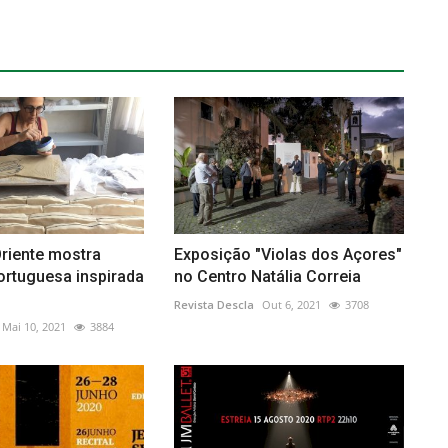
riente mostra
Exposição "Violas dos Açores"
ortuguesa inspirada
no Centro Natália Correia
Revista Descla
Out 6, 2021
3708
Mai 10, 2021
3884