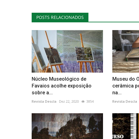
POSTS RELACIONADOS
Núcleo Museológico de
Museu do O
Favaios acolhe exposição
cerâmica p
sobre a...
na...
Revista Descla
Dez 22, 2020
3854
Revista Descla