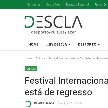
Contactos
Sobre Nós
Estatuto Editorial
Ficha téc
HOME
...BY DESCLA
DESPORTO
Home
Cultura
Festival Internacional de Carrilhão de Mafra est
Cultura
Festival Internacion
está de regresso
Revista Descla
Ago 1, 2023 - 17:00