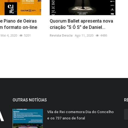
e Piano de Oeiras
Quorum Ballet apresenta nova
m formato on-line
criação “S Ó S” de Daniel...
Mai 4, 2020
5201
Revista Descla
Ago 11, 2020
4486
OUTRAS NOTÍCIAS
R
Vila de Rei comemora Dia do Concelho
e os 737 anos de foral