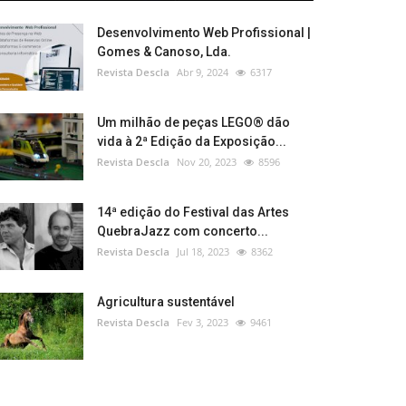
Desenvolvimento Web Profissional |
Gomes & Canoso, Lda.
Revista Descla
Abr 9, 2024
6317
Um milhão de peças LEGO® dão
vida à 2ª Edição da Exposição...
Revista Descla
Nov 20, 2023
8596
14ª edição do Festival das Artes
QuebraJazz com concerto...
Revista Descla
Jul 18, 2023
8362
Agricultura sustentável
Revista Descla
Fev 3, 2023
9461