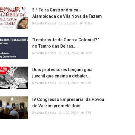
3.ª Feira Gastronómica -
Alambicada de Vila Nova de Tazem
Revista Descla
Set 27, 2022
1103
"Lembras-te da Guerra Colonial?"
no Teatro das Beiras,...
Revista Descla
Out 21, 2024
1091
Dois professores lançam guia
juvenil que ensina a debater...
Revista Descla
Out 21, 2024
738
IV Congresso Empresarial da Póvoa
de Varzim promete dois...
Revista Descla
Out 22, 2024
735