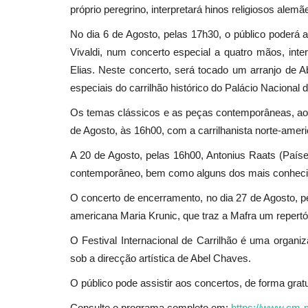
próprio peregrino, interpretará hinos religiosos al
No dia 6 de Agosto, pelas 17h30, o público poderá a
Vivaldi, num concerto especial a quatro mãos, inte
Cultura
Elias. Neste concerto, será tocado um arranjo de 
especiais do carrilhão histórico do Palácio Nacional 
Os temas clássicos e as peças contemporâneas, ao s
de Agosto, às 16h00, com a carrilhanista norte-amer
A 20 de Agosto, pelas 16h00, Antonius Raats (Paíse
contemporâneo, bem como alguns dos mais conhecido
O concerto de encerramento, no dia 27 de Agosto, pe
A beleza e o feio em confronto
americana Maria Krunic, que traz a Mafra um repert
peça de Sónia Baptista
O Festival Internacional de Carrilhão é uma organi
Revista Descla
Out 7, 2022
2827
sob a direcção artística de Abel Chaves.
O público pode assistir aos concertos, de forma gratu
Consulte o programa completo em:
https://www.cm-m