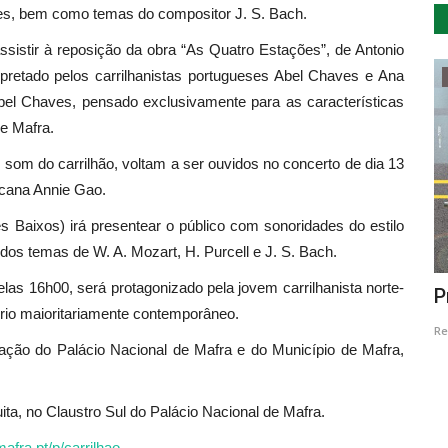
emães, bem como temas do compositor J. S. Bach.
ssistir à reposição da obra “As Quatro Estações”, de Antonio
rpretado pelos carrilhanistas portugueses Abel Chaves e Ana
Saúde
Abel Chaves, pensado exclusivamente para as características
de Mafra.
om do carrilhão, voltam a ser ouvidos no concerto de dia 13
icana Annie Gao.
s Baixos) irá presentear o público com sonoridades do estilo
s temas de W. A. Mozart, H. Purcell e J. S. Bach.
las 16h00, será protagonizado pela jovem carrilhanista norte-
 na nova
Seia promove atividade física no dia do
P
ório maioritariamente contemporâneo.
Coração
Re
zação do Palácio Nacional de Mafra e do Município de Mafra,
Revista Descla
Set 27, 2021
3647
ita, no Claustro Sul do Palácio Nacional de Mafra.
afra.pt/p/carrilhao