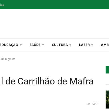
nica
EDUCAÇÃO
SAÚDE
CULTURA
LAZER
AMB
á de regresso
al de Carrilhão de Mafra
2415