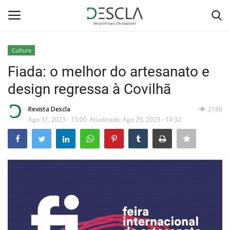
Cultura
Login
Registar
Fiada: o melhor do artesanato e
design regressa à Covilhã
Home
Revista Descla
2188
...by Descla
Ago 31, 2023 - 15:00
Atualizado: Ago 29, 2023 - 14:32
Desporto
Contactos
Sobre Nós
Educação