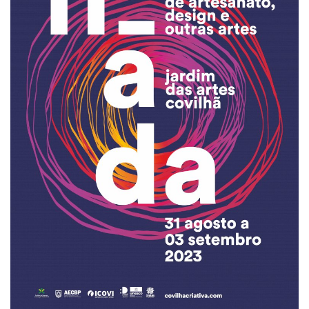
Estatuto Editorial
Saúde
Ficha técnica
Cultura
Lazer
Ambiente