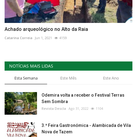
Achado arqueológico no Alto da Raia
Catarina Correia
Jun 1, 2021
4159
NOTÍCIAS MAIS LIDAS
Esta Semana
Este Mês
Este Ano
Odemira volta a receber o Festival Terras
Sem Sombra
Revista Descla
Ago 31, 2022
1104
3.ª Feira Gastronómica - Alambicada de Vila
Nova de Tazem