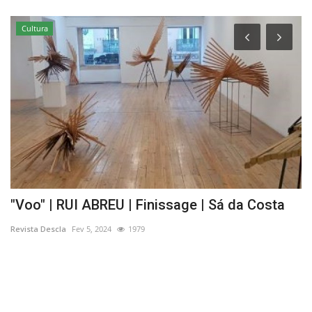
Cultura
"Voo" | RUI ABREU | Finissage | Sá da Costa
S
Revista Descla
Fev 5, 2024
1979
Re