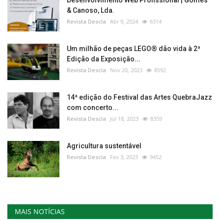
& Canoso, Lda.
Revista Descla
Abr 9, 2024
6314
Um milhão de peças LEGO® dão vida à 2ª
Edição da Exposição...
Revista Descla
Nov 20, 2023
8592
14ª edição do Festival das Artes QuebraJazz
com concerto...
Revista Descla
Jul 18, 2023
8359
Agricultura sustentável
Revista Descla
Fev 3, 2023
9452
MAIS NOTÍCIAS