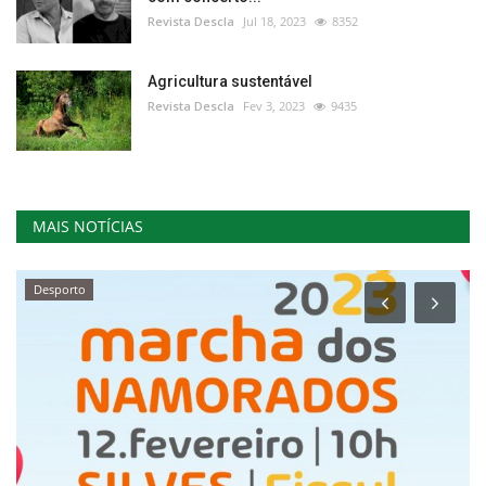
Revista Descla
Jul 18, 2023
8352
Agricultura sustentável
Revista Descla
Fev 3, 2023
9435
MAIS NOTÍCIAS
Desporto