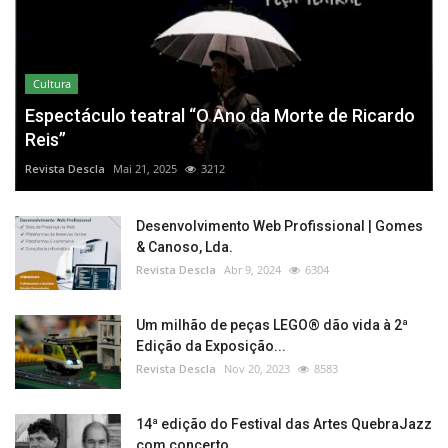
Cultura
Espectáculo teatral “O Ano da Morte de Ricardo
Reis”
Revista Descla
Mai 21, 2025
3212
Desenvolvimento Web Profissional | Gomes
& Canoso, Lda.
Revista Descla
Abr 9, 2024
6304
Um milhão de peças LEGO® dão vida à 2ª
Edição da Exposição...
Revista Descla
Nov 20, 2023
8583
14ª edição do Festival das Artes QuebraJazz
com concerto...