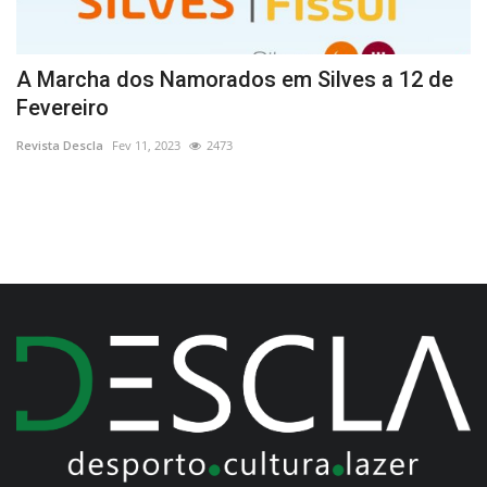
A Marcha dos Namorados em Silves a 12 de
M
Fevereiro
O
Revista Descla
Fev 11, 2023
2473
Re