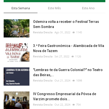
Esta Semana
Este Mês
Este Ano
Odemira volta a receber o Festival Terras
Sem Sombra
Revista Descla
Ago 31, 2022
1145
3.ª Feira Gastronómica - Alambicada de Vila
Nova de Tazem
Revista Descla
Set 27, 2022
1126
"Lembras-te da Guerra Colonial?" no Teatro
das Beiras,...
Revista Descla
Out 21, 2024
1098
IV Congresso Empresarial da Póvoa de
Varzim promete dois...
Revista Descla
Out 22, 2024
754