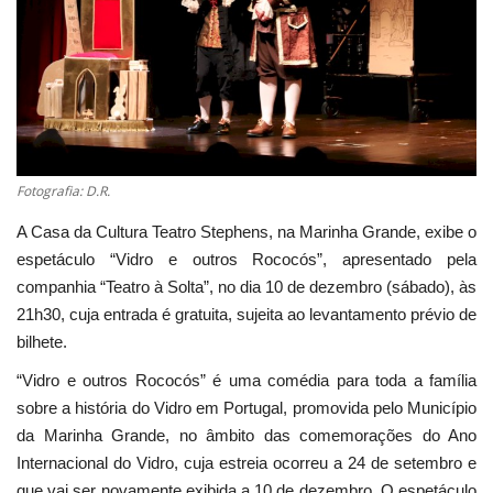
Estatuto Editorial
Saúde
Ficha técnica
Fotografia: D.R.
Cultura
A Casa da Cultura Teatro Stephens, na Marinha Grande, exibe o
espetáculo “Vidro e outros Rococós”, apresentado pela
Lazer
companhia “Teatro à Solta”, no dia 10 de dezembro (sábado), às
21h30, cuja entrada é gratuita, sujeita ao levantamento prévio de
Ambiente
bilhete.
“Vidro e outros Rococós” é uma comédia para toda a família
sobre a história do Vidro em Portugal, promovida pelo Município
da Marinha Grande, no âmbito das comemorações do Ano
Internacional do Vidro, cuja estreia ocorreu a 24 de setembro e
que vai ser novamente exibida a 10 de dezembro. O espetáculo