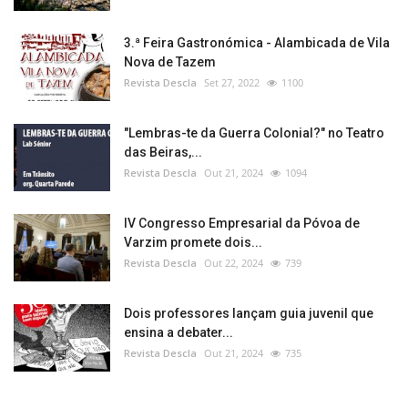
3.ª Feira Gastronómica - Alambicada de Vila
Nova de Tazem
Revista Descla
Set 27, 2022
1100
"Lembras-te da Guerra Colonial?" no Teatro
das Beiras,...
Revista Descla
Out 21, 2024
1094
IV Congresso Empresarial da Póvoa de
Varzim promete dois...
Revista Descla
Out 22, 2024
739
Dois professores lançam guia juvenil que
ensina a debater...
Revista Descla
Out 21, 2024
735