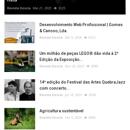
Revista Descla
Mai 21, 2025
3225
Desenvolvimento Web Profissional | Gomes
& Canoso, Lda.
Revista Descla
Abr 9, 2024
6312
Um milhão de peças LEGO® dão vida à 2ª
Edição da Exposição...
Revista Descla
Nov 20, 2023
8589
14ª edição do Festival das Artes QuebraJazz
com concerto...
Revista Descla
Jul 18, 2023
8358
Agricultura sustentável
Revista Descla
Fev 3, 2023
9450