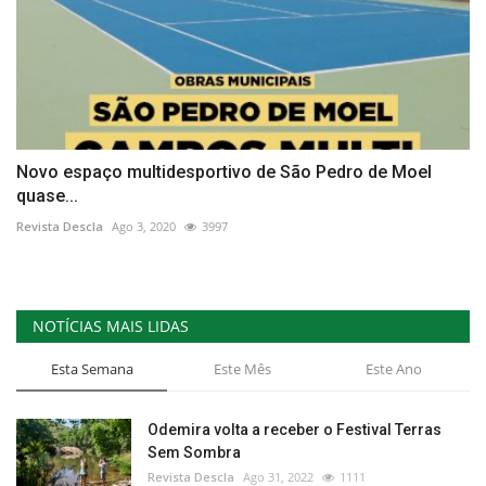
Novo espaço multidesportivo de São Pedro de Moel
quase...
Revista Descla
Ago 3, 2020
3997
NOTÍCIAS MAIS LIDAS
Esta Semana
Este Mês
Este Ano
Odemira volta a receber o Festival Terras
Sem Sombra
Revista Descla
Ago 31, 2022
1111