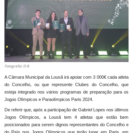
Estatuto Editorial
Saúde
Ficha técnica
Cultura
Fotografia: D.R.
Lazer
A Câmara Municipal da Lousã irá apoiar com 3 000€ cada atleta
do Concelho, ou que represente Clubes do Concelho, que
Ambiente
esteja integrado nos vários programas de preparação para os
Jogos Olímpicos e Paraolímpicos Paris 2024.
De referir que, após a participação de Gabriel Lopes nos últimos
Jogos Olímpicos, a Lousã tem 4 atletas que estão bem
posicionados para serem dignos representantes do Concelho e
do País nos Jogos Olímpicos que terão lugar em Paris, em