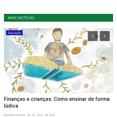
MAIS NOTÍCIAS
Educação
Finanças e crianças: Como ensinar de forma
L
lúdica
Re
Revista Descla
Jan 30, 2024
2656