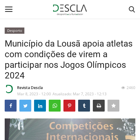
Desporto
Login
Registar
Município da Lousã apoia atletas
com condições de virem a
Home
participar nos Jogos Olímpicos
...by Descla
2024
Desporto
Revista Descla
2460
Mar 8, 2023 - 12:00
Atualizado: Mar 7, 2023 - 12:13
Contactos
Sobre Nós
Educação