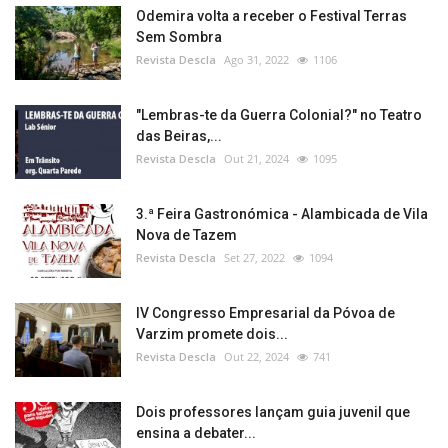
Odemira volta a receber o Festival Terras
Sem Sombra
Revista Descla
Ago 31, 2022
1106
"Lembras-te da Guerra Colonial?" no Teatro
das Beiras,...
Revista Descla
Out 21, 2024
1095
3.ª Feira Gastronómica - Alambicada de Vila
Nova de Tazem
Revista Descla
Set 27, 2022
1094
IV Congresso Empresarial da Póvoa de
Varzim promete dois...
Revista Descla
Out 22, 2024
741
Dois professores lançam guia juvenil que
ensina a debater...