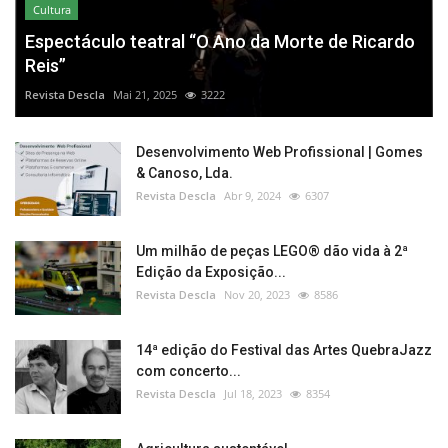
Cultura
Espectáculo teatral “O Ano da Morte de Ricardo
Reis”
Revista Descla
Mai 21, 2025
3222
Desenvolvimento Web Profissional | Gomes
& Canoso, Lda.
Revista Descla
Abr 9, 2024
6307
Um milhão de peças LEGO® dão vida à 2ª
Edição da Exposição...
Revista Descla
Nov 20, 2023
8586
14ª edição do Festival das Artes QuebraJazz
com concerto...
Revista Descla
Jul 18, 2023
8354