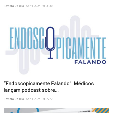
Revista Descla
Abr 4, 2024
3130
Estatuto Editorial
Saúde
Ficha técnica
Cultura
Lazer
Ambiente
“Endoscopicamente Falando”: Médicos
lançam podcast sobre...
Revista Descla
Abr 4, 2024
2722