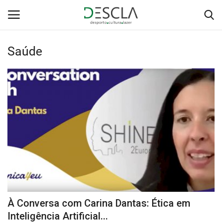
Saúde
Login
Registar
Home
...by Descla
Desporto
Contactos
Sobre Nós
À Conversa com Carina Dantas: Ética em
Educação
Inteligência Artificial...