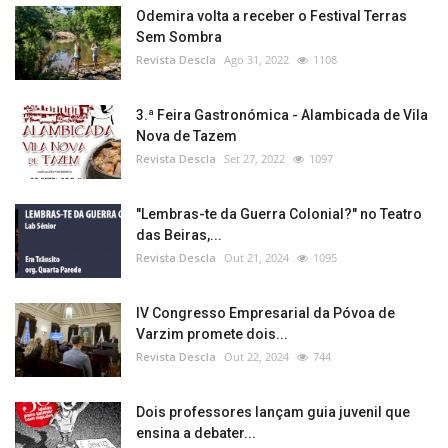
Odemira volta a receber o Festival Terras
Sem Sombra
Revista Descla
Ago 31, 2022
1108
3.ª Feira Gastronómica - Alambicada de Vila
Nova de Tazem
Revista Descla
Set 27, 2022
1097
"Lembras-te da Guerra Colonial?" no Teatro
das Beiras,...
Revista Descla
Out 21, 2024
1095
IV Congresso Empresarial da Póvoa de
Varzim promete dois...
Revista Descla
Out 22, 2024
744
Dois professores lançam guia juvenil que
ensina a debater...