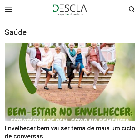
Saúde
Login
Registar
Home
...by Descla
Desporto
Contactos
Sobre Nós
Envelhecer bem vai ser tema de mais um ciclo
Educação
de conversas...