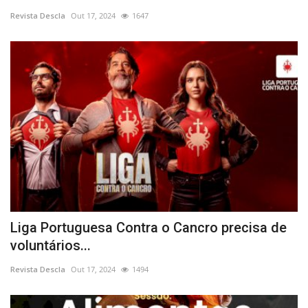
Revista Descla
Out 17, 2024
1647
Estatuto Editorial
Saúde
Ficha técnica
Cultura
Lazer
Ambiente
Liga Portuguesa Contra o Cancro precisa de
voluntários...
Revista Descla
Out 17, 2024
1494