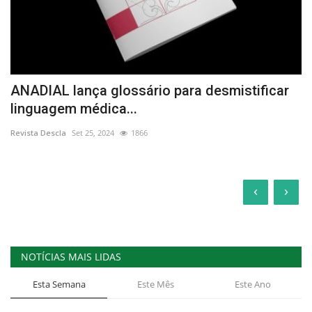
ANADIAL lança glossário para desmistificar
linguagem médica...
Revista Descla
Set 25, 2024
1866
‹
›
NOTÍCIAS MAIS LIDAS
Esta Semana
Este Mês
Este Ano