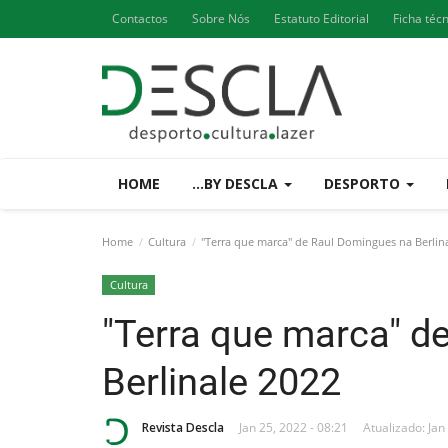
Contactos
Sobre Nós
Estatuto Editorial
Ficha téc
HOME
...BY DESCLA
DESPORTO
Home
Cultura
"Terra que marca" de Raul Domingues na Berlin
Cultura
"Terra que marca" d
Berlinale 2022
Revista Descla
Jan 25, 2022 - 08:21
Atualizado: Jan