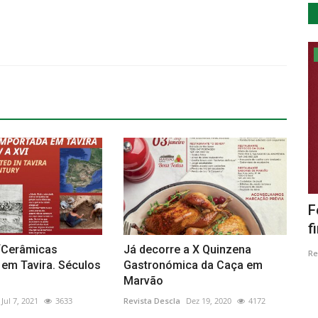
Cultura
mentel
Festa das Varas do Fumeiro é já este
G
fim de semana
s
“Cerâmicas
Já decorre a X Quinzena
Revista Descla
Jan 29, 2021
4069
Re
 em Tavira. Séculos
Gastronómica da Caça em
Marvão
Jul 7, 2021
3633
Revista Descla
Dez 19, 2020
4172