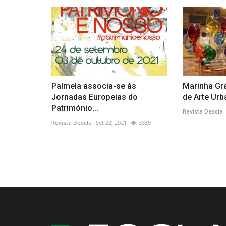
Palmela associa-se às
Marinha Gra
Jornadas Europeias do
de Arte Urb
Património...
Revista Descla
Revista Descla
Set 22, 2021
3339