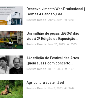
Desenvolvimento Web Profissional |
Gomes & Canoso, Lda.
Revista Descla
Abr 9, 2024
6305
Um milhão de peças LEGO® dão
vida à 2ª Edição da Exposição...
Revista Descla
Nov 20, 2023
8585
14ª edição do Festival das Artes
QuebraJazz com concerto...
Revista Descla
Jul 18, 2023
8354
Agricultura sustentável
Revista Descla
Fev 3, 2023
9444