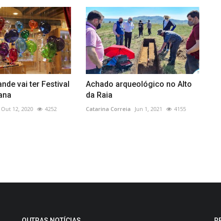
nde vai ter Festival
Achado arqueológico no Alto
ana
da Raia
Out 12, 2020
4252
Catarina Correia
Jun 1, 2021
4155
OUTRAS NOTÍCIAS
R