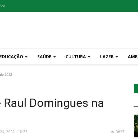
nica
EDUCAÇÃO
SAÚDE
CULTURA
LAZER
AMB
ale 2022
e Raul Domingues na
 24, 2022 - 10:33
3637