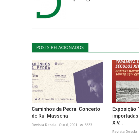
Educação
POSTS RELACIONADOS
Encontro com Irene Flunser Pi
em Tavira
Caminhos da Pedra: Concerto
Exposição 
Revista Descla
Out 10, 2021
3183
de Rui Massena
importadas
XIV...
Revista Descla
Out 6, 2021
3333
Revista Descla