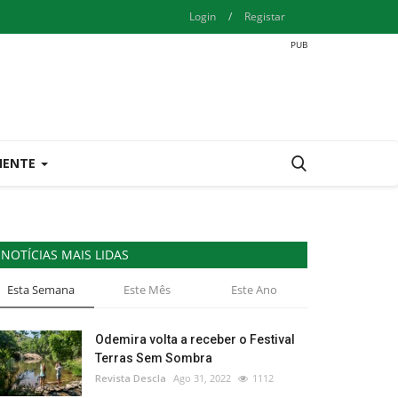
Login
/
Registar
IENTE
NOTÍCIAS MAIS LIDAS
Esta Semana
Este Mês
Este Ano
Odemira volta a receber o Festival
Terras Sem Sombra
Revista Descla
Ago 31, 2022
1112