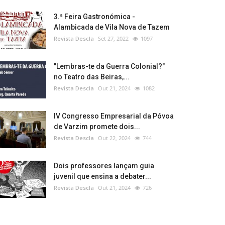
3.ª Feira Gastronómica -
Alambicada de Vila Nova de Tazem
Revista Descla
Set 27, 2022
1097
"Lembras-te da Guerra Colonial?"
no Teatro das Beiras,...
Revista Descla
Out 21, 2024
1082
IV Congresso Empresarial da Póvoa
de Varzim promete dois...
Revista Descla
Out 22, 2024
744
Dois professores lançam guia
juvenil que ensina a debater...
Revista Descla
Out 21, 2024
726