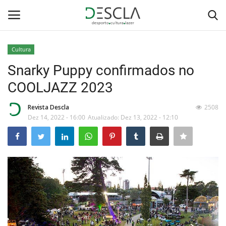
Cultura
Login
Registar
Snarky Puppy confirmados no
COOLJAZZ 2023
Home
Revista Descla
2508
...by Descla
Dez 14, 2022 - 16:00
Atualizado: Dez 13, 2022 - 12:10
Desporto
Contactos
Sobre Nós
Educação