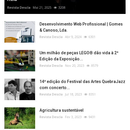
Revista Descla
Mai 21, 2025
3208
Desenvolvimento Web Profissional | Gomes
& Canoso, Lda.
Revista Descla
Abr 9, 2024
6301
Um milhão de peças LEGO® dão vida à 2ª
Edição da Exposição...
Revista Descla
Nov 20, 2023
8579
14ª edição do Festival das Artes QuebraJazz
com concerto...
Revista Descla
Jul 18, 2023
8351
Agricultura sustentável
Revista Descla
Fev 3, 2023
9431