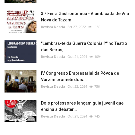
3.ª Feira Gastronómica - Alambicada de Vila
Nova de Tazem
Revista Descla
Set 27, 2022
1130
"Lembras-te da Guerra Colonial?" no Teatro
das Beiras,...
Revista Descla
Out 21, 2024
1094
IV Congresso Empresarial da Póvoa de
Varzim promete dois...
Revista Descla
Out 22, 2024
756
Dois professores lançam guia juvenil que
ensina a debater...
Revista Descla
Out 21, 2024
745