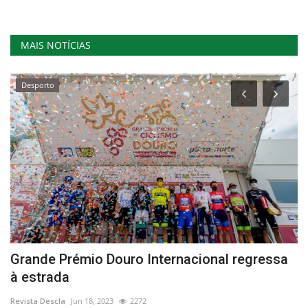
MAIS NOTÍCIAS
Desporto
Grande Prémio Douro Internacional regressa
M
à estrada
g
Revista Descla
Jun 18, 2023
2272
Re