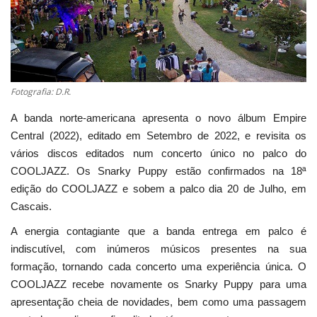
Estatuto Editorial
Saúde
Fotografia: D.R.
Ficha técnica
A banda norte-americana apresenta o novo álbum Empire
Cultura
Central (2022), editado em Setembro de 2022, e revisita os
vários discos editados num concerto único no palco do
Lazer
COOLJAZZ. Os Snarky Puppy estão confirmados na 18ª
edição do COOLJAZZ e sobem a palco dia 20 de Julho, em
Ambiente
Cascais.
A energia contagiante que a banda entrega em palco é
indiscutível, com inúmeros músicos presentes na sua
formação, tornando cada concerto uma experiência única. O
COOLJAZZ recebe novamente os Snarky Puppy para uma
apresentação cheia de novidades, bem como uma passagem