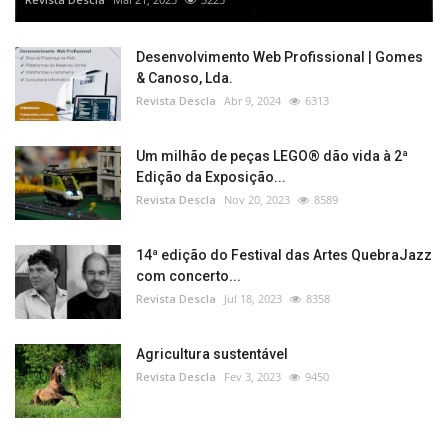
Desenvolvimento Web Profissional | Gomes
& Canoso, Lda.
Revista Descla
Abr 9, 2024
6313
Um milhão de peças LEGO® dão vida à 2ª
Edição da Exposição...
Revista Descla
Nov 20, 2023
8589
14ª edição do Festival das Artes QuebraJazz
com concerto...
Revista Descla
Jul 18, 2023
8358
Agricultura sustentável
Revista Descla
Fev 3, 2023
9450