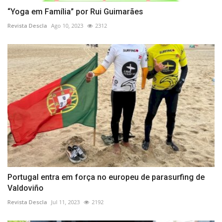
“Yoga em Família” por Rui Guimarães
Revista Descla
Ago 10, 2023
2312
Portugal entra em força no europeu de parasurfing de
Valdoviño
Revista Descla
Jul 11, 2023
2192