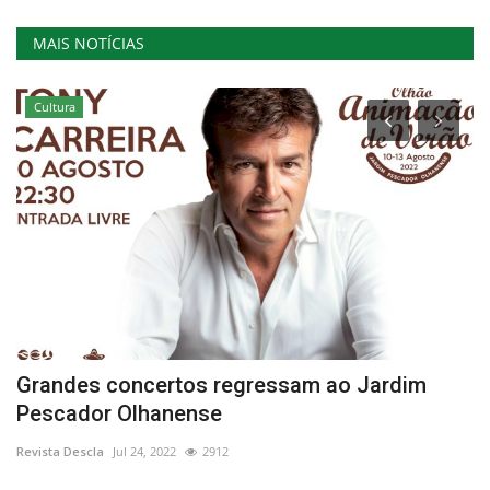
MAIS NOTÍCIAS
Cultura
Grandes concertos regressam ao Jardim
M
Pescador Olhanense
l
Revista Descla
Jul 24, 2022
2912
Re