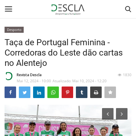
Desporto
Login
Registar
Taça de Portugal Feminina -
Corredoras do Leste dão cartas
Home
no Alentejo
...by Descla
Revista Descla
1830
Mai 12, 2024 - 10:00
Atualizado: Mai 10, 2024 - 12:20
Desporto
Contactos
Sobre Nós
Educação