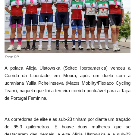
Estatuto Editorial
Saúde
Ficha técnica
Cultura
Foto: DR
A polaca Alicja Ulatowska (Soltec Iberoamerica) venceu a
Lazer
Corrida da Liberdade, em Moura, após um duelo com a
ucraniana Yuliia Pchelintseva (Matos Mobility/Flexaco Cycling
Ambiente
Team), naquela que foi a terceira corrida pontuável para a Taça
de Portugal Feminina.
As corredoras de elite e as sub-23 tinham por diante um traçado
de 95,3 quilómetros. E houve duas mulheres que se
destacaram das demais, a elite Alicja Ulatowska e a sub-23