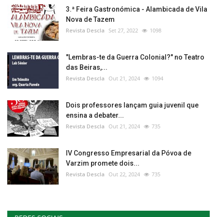
3.ª Feira Gastronómica - Alambicada de Vila
Nova de Tazem
Revista Descla
Set 27, 2022
1098
"Lembras-te da Guerra Colonial?" no Teatro
das Beiras,...
Revista Descla
Out 21, 2024
1094
Dois professores lançam guia juvenil que
ensina a debater...
Revista Descla
Out 21, 2024
735
IV Congresso Empresarial da Póvoa de
Varzim promete dois...
Revista Descla
Out 22, 2024
735