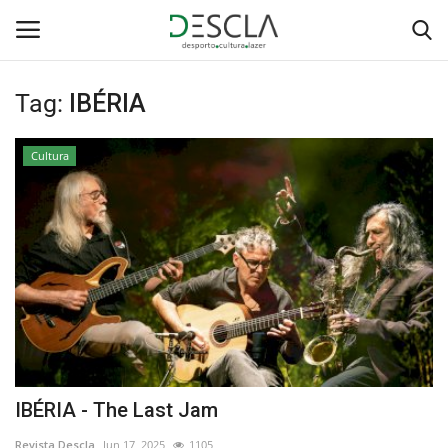
Tag:
IBÉRIA
Login
Registar
Cultura
Home
...by Descla
Desporto
Contactos
Sobre Nós
IBÉRIA - The Last Jam
Educação
Revista Descla
Jun 17, 2025
1105