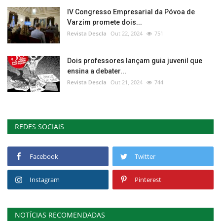
IV Congresso Empresarial da Póvoa de
Varzim promete dois...
Revista Descla
Out 22, 2024
751
Dois professores lançam guia juvenil que
ensina a debater...
Revista Descla
Out 21, 2024
744
REDES SOCIAIS
Facebook
Twitter
Instagram
Pinterest
NOTÍCIAS RECOMENDADAS