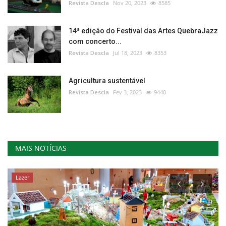
Revista Descla
Nov 20, 2023
8585
14ª edição do Festival das Artes QuebraJazz
com concerto...
Revista Descla
Jul 18, 2023
8353
Agricultura sustentável
Revista Descla
Fev 3, 2023
9440
MAIS NOTÍCIAS
Lazer