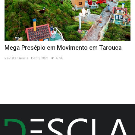
Mega Presépio em Movimento em Tarouca
P
p
Revista Descla
Dez 8, 2021
4396
Re