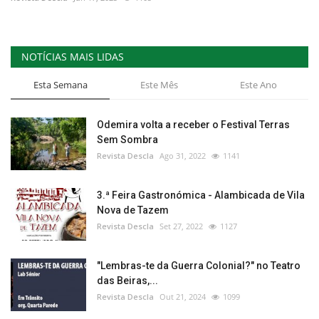
Estatuto Editorial
NOTÍCIAS MAIS LIDAS
Saúde
Esta Semana
Este Mês
Este Ano
Ficha técnica
Odemira volta a receber o Festival Terras
Cultura
Sem Sombra
Revista Descla
Ago 31, 2022
1141
Lazer
3.ª Feira Gastronómica - Alambicada de Vila
Ambiente
Nova de Tazem
Revista Descla
Set 27, 2022
1127
"Lembras-te da Guerra Colonial?" no Teatro
das Beiras,...
Revista Descla
Out 21, 2024
1099