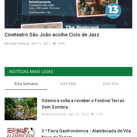
Cineteatro São João acolhe Ciclo de Jazz
Revista Descla
Set 11, 2021
3600
NOTÍCIAS MAIS LIDAS
Esta Semana
Este Mês
Este Ano
Odemira volta a receber o Festival Terras
Sem Sombra
Revista Descla
Ago 31, 2022
1106
3.ª Feira Gastronómica - Alambicada de Vila