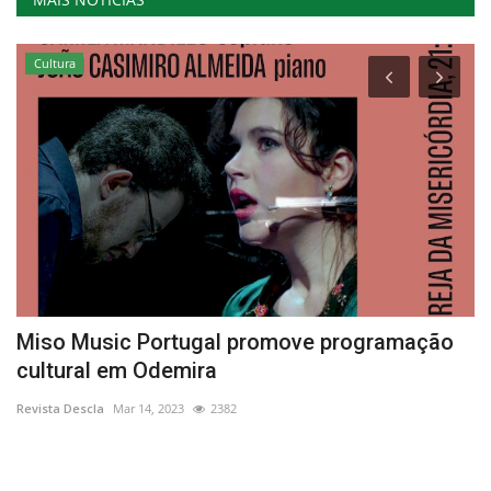
Cultura
no
Miso Music Portugal promove programação
C
cultural em Odemira
a
Revista Descla
Mar 14, 2023
2382
Re