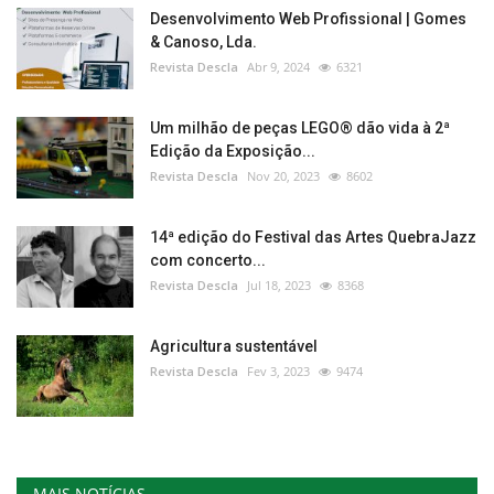
Desenvolvimento Web Profissional | Gomes
& Canoso, Lda.
Revista Descla
Abr 9, 2024
6321
Um milhão de peças LEGO® dão vida à 2ª
Edição da Exposição...
Revista Descla
Nov 20, 2023
8602
14ª edição do Festival das Artes QuebraJazz
com concerto...
Revista Descla
Jul 18, 2023
8368
Agricultura sustentável
Revista Descla
Fev 3, 2023
9474
MAIS NOTÍCIAS