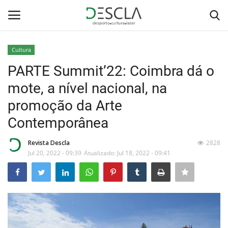
Cultura
Login
Registar
PARTE Summit’22: Coimbra dá o
mote, a nível nacional, na
Home
promoção da Arte
...by Descla
Contemporânea
Desporto
Revista Descla
2828
Jul 20, 2022 - 09:39
Atualizado: Jul 18, 2022 - 09:41
Contactos
Sobre Nós
Educação