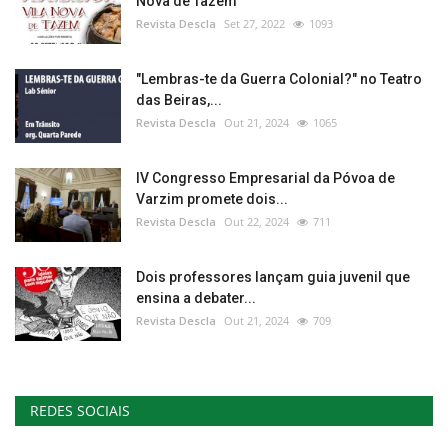
Nova de Tazem
Revista Descla
Set 27, 2022
1093
"Lembras-te da Guerra Colonial?" no Teatro
das Beiras,...
Revista Descla
Out 21, 2024
1065
IV Congresso Empresarial da Póvoa de
Varzim promete dois...
Revista Descla
Out 22, 2024
711
Dois professores lançam guia juvenil que
ensina a debater...
Revista Descla
Out 21, 2024
709
REDES SOCIAIS