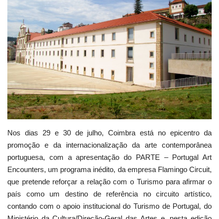
Estatuto Editorial
Saúde
Ficha técnica
Cultura
Lazer
Nos dias 29 e 30 de julho, Coimbra está no epicentro da
Ambiente
promoção e da internacionalização da arte contemporânea
portuguesa, com a apresentação do PARTE – Portugal Art
Encounters, um programa inédito, da empresa Flamingo Circuit,
que pretende reforçar a relação com o Turismo para afirmar o
país como um destino de referência no circuito artístico,
contando com o apoio institucional do Turismo de Portugal, do
Ministério da Cultura/Direção-Geral das Artes e, nesta edição