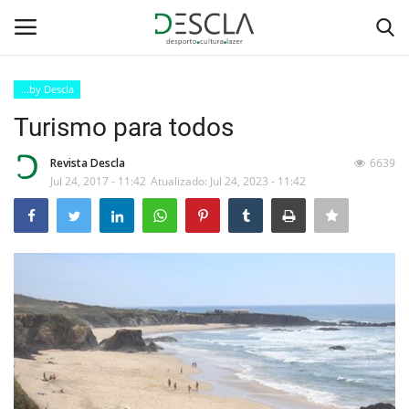
...by Descla
Login
Registar
Turismo para todos
Home
Revista Descla
6639
Jul 24, 2017 - 11:42
Atualizado: Jul 24, 2023 - 11:42
...by Descla
Desporto
Contactos
Sobre Nós
Educação