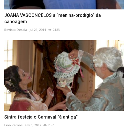
JOANA VASCONCELOS a “menina-prodígio” da
canoagem
Revista Descla
Jul 21, 2014
2183
Sintra festeja o Carnaval “à antiga”
Lino Ramos
Fev 1, 2017
2051