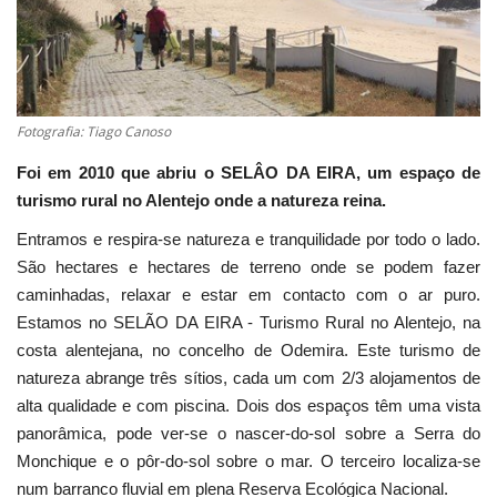
Estatuto Editorial
Saúde
Fotografia: Tiago Canoso
Ficha técnica
Foi em 2010 que abriu o SELÂO DA EIRA, um espaço de
turismo rural no Alentejo onde a natureza reina.
Cultura
Entramos e respira-se natureza e tranquilidade por todo o lado.
Lazer
São hectares e hectares de terreno onde se podem fazer
caminhadas, relaxar e estar em contacto com o ar puro.
Ambiente
Estamos no SELÃO DA EIRA - Turismo Rural no Alentejo, na
costa alentejana, no concelho de Odemira. Este turismo de
natureza abrange três sítios, cada um com 2/3 alojamentos de
alta qualidade e com piscina. Dois dos espaços têm uma vista
panorâmica, pode ver-se o nascer-do-sol sobre a Serra do
Monchique e o pôr-do-sol sobre o mar. O terceiro localiza-se
num barranco fluvial em plena Reserva Ecológica Nacional.