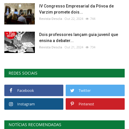
IV Congresso Empresarial da Póvoa de
Varzim promete dois...
Revista Descla
Out 22, 2024
744
Dois professores lançam guia juvenil que
ensina a debater...
Revista Descla
Out 21, 2024
734
REDES SOCIAIS
Facebook
Twitter
Instagram
Pinterest
NOTÍCIAS RECOMENDADAS