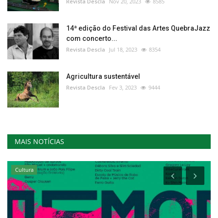
Revista Descla
Nov 20, 2023
8585
14ª edição do Festival das Artes QuebraJazz
com concerto...
Revista Descla
Jul 18, 2023
8354
Agricultura sustentável
Revista Descla
Fev 3, 2023
9444
MAIS NOTÍCIAS
Cultura