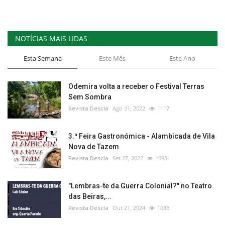
NOTÍCIAS MAIS LIDAS
Esta Semana
Este Mês
Este Ano
Odemira volta a receber o Festival Terras
Sem Sombra
Revista Descla
Ago 31, 2022
1117
3.ª Feira Gastronómica - Alambicada de Vila
Nova de Tazem
Revista Descla
Set 27, 2022
1098
"Lembras-te da Guerra Colonial?" no Teatro
das Beiras,...
Revista Descla
Out 21, 2024
1086