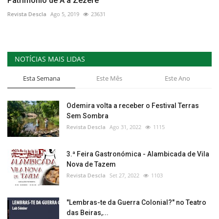
Património de A a Zêzere
Revista Descla
Ago 5, 2019
23631
NOTÍCIAS MAIS LIDAS
Esta Semana
Este Mês
Este Ano
Odemira volta a receber o Festival Terras
Sem Sombra
Revista Descla
Ago 31, 2022
1115
3.ª Feira Gastronómica - Alambicada de Vila
Nova de Tazem
Revista Descla
Set 27, 2022
1103
"Lembras-te da Guerra Colonial?" no Teatro
das Beiras,...