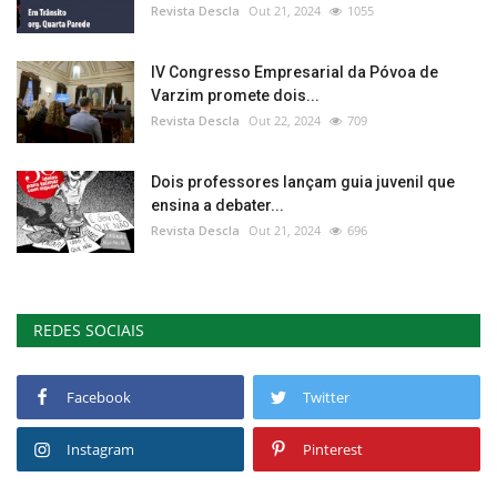
Revista Descla
Out 21, 2024
1055
IV Congresso Empresarial da Póvoa de
Varzim promete dois...
Revista Descla
Out 22, 2024
709
Dois professores lançam guia juvenil que
ensina a debater...
Revista Descla
Out 21, 2024
696
REDES SOCIAIS
Facebook
Twitter
Instagram
Pinterest