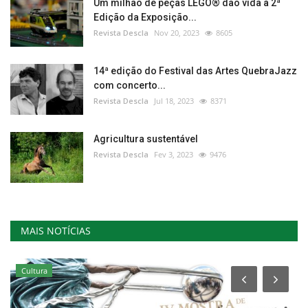
Um milhão de peças LEGO® dão vida à 2ª
Edição da Exposição...
Revista Descla
Nov 20, 2023
8605
14ª edição do Festival das Artes QuebraJazz
com concerto...
Revista Descla
Jul 18, 2023
8371
Agricultura sustentável
Revista Descla
Fev 3, 2023
9476
MAIS NOTÍCIAS
Cultura