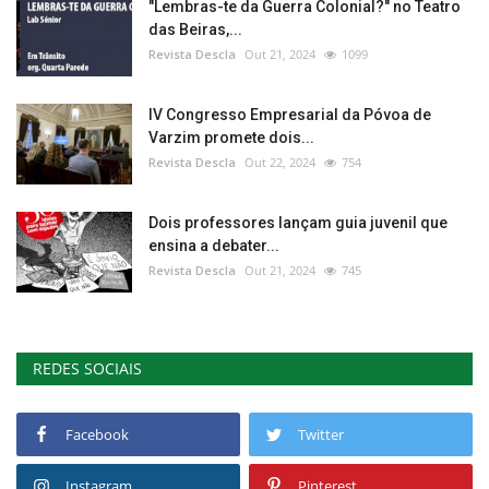
"Lembras-te da Guerra Colonial?" no Teatro
das Beiras,...
Revista Descla
Out 21, 2024
1099
IV Congresso Empresarial da Póvoa de
Varzim promete dois...
Revista Descla
Out 22, 2024
754
Dois professores lançam guia juvenil que
ensina a debater...
Revista Descla
Out 21, 2024
745
REDES SOCIAIS
Facebook
Twitter
Instagram
Pinterest