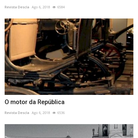
Revista Descla
Ago 6, 2018
6584
Estatuto Editorial
Saúde
Ficha técnica
Cultura
Lazer
Ambiente
O motor da República
Revista Descla
Ago 6, 2018
6536