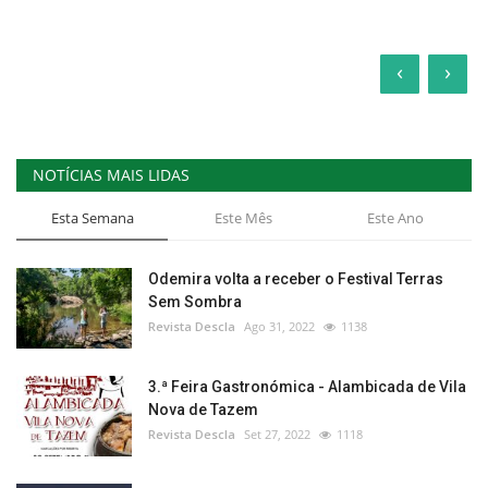
‹
›
NOTÍCIAS MAIS LIDAS
Esta Semana
Este Mês
Este Ano
Odemira volta a receber o Festival Terras
Sem Sombra
Revista Descla
Ago 31, 2022
1138
3.ª Feira Gastronómica - Alambicada de Vila
Nova de Tazem
Revista Descla
Set 27, 2022
1118