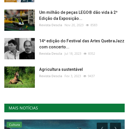
Um milhão de peças LEGO® dão vida à 2ª
Edição da Exposição...
Revista Descla
Nov 20, 2023
8583
14ª edição do Festival das Artes QuebraJazz
com concerto...
Revista Descla
Jul 18, 2023
8352
Agricultura sustentável
Revista Descla
Fev 3, 2023
9437
MAIS NOTÍCIAS
Cultura