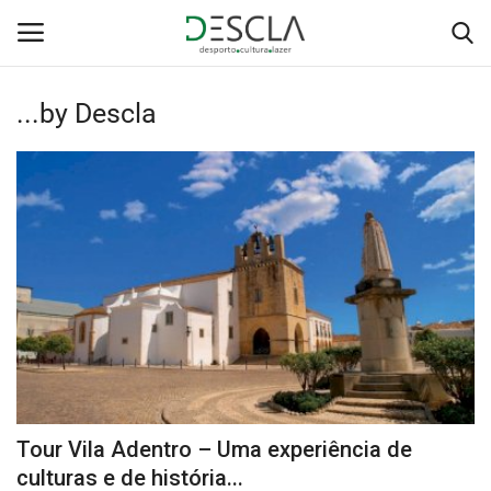
...by Descla
Login
Registar
Home
...by Descla
Desporto
Contactos
Sobre Nós
Tour Vila Adentro – Uma experiência de
Educação
culturas e de história...